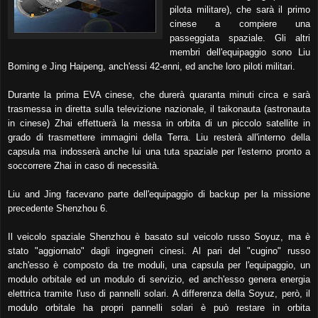
pilota militare), che sarà il primo
cinese a compiere una
passeggiata spaziale. Gli altri
membri dell'equipaggio sono Liu
Boming e Jing Haipeng, anch'essi 42-enni, ed anche loro piloti militari.
Durante la prima EVA cinese, che durerà quaranta minuti circa e sarà
trasmessa in diretta sulla televizione nazionale, il taikonauta (astronauta
in cinese) Zhai effettuerà la messa in orbita di un piccolo satellite in
grado di trasmettere immagini della Terra. Liu resterà all'interno della
capsula ma indosserà anche lui una tuta spaziale per l'esterno pronto a
soccorrere Zhai in caso di necessità.
Liu and Jing facevano parte dell'equipaggio di backup per la missione
precedente Shenzhou 6.
Il veicolo spaziale Shenzhou è basato sul veicolo russo Soyuz, ma è
stato "aggiornato" dagli ingegneri cinesi. Al pari del "cugino" russo
anch'esso è composto da tre moduli, una capsula per l'equipaggio, un
modulo orbitale ed un modulo di servizio, ed anch'esso genera energia
elettrica tramite l'uso di pannelli solari. A differenza della Soyuz, però, il
modulo orbitale ha propri pannelli solari è può restare in orbita