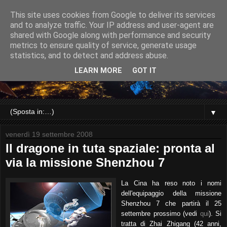
This site uses cookies from Google to deliver its services
and to analyze traffic. Your IP address and user-agent are
shared with Google along with performance and security
metrics to ensure quality of service, generate usage
statistics, and to detect and address abuse.
LEARN MORE
GOT IT
▼
venerdì 19 settembre 2008
Il dragone in tuta spaziale: pronta al
via la missione Shenzhou 7
La Cina ha reso noto i nomi
dell'equipaggio della missione
Shenzhou 7 che partirà il 25
settembre prossimo (vedi
qui
). Si
tratta di Zhai Zhigang (42 anni,