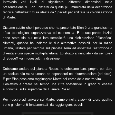
Intravedo vari livelli di significato, differenti dimensioni nella
presentazione di Elon. Inizierei da quella più immediata della descrizione
tecnica dell'infrastruttura ideata da SpaceX per abilitare la colonizzazione
di Marte.
Diciamo subito
che il percorso che ha presentato Elon è una grandissima
sfida tecnologica, organizzativa ed economica. E le sue parole iniziali
sono state sia pur nella loro semplicità una dichiarazione "filosofica"
d'intenti, quando ha indicato le due alternative possibili per la razza
umana, restare per sempre sul pianeta Terra ed aspettare l'estinzione o
diventare una specie multi-planetaria. Lo sforzo annunciato - da sempre -
di SpaceX va in quest'ultima direzione.
Dobbiamo andare sul pianeta Rosso, lo dobbiamo fare, proprio per dare
un backup alla razza umana ed espanderci nel sistema solare (ed oltre).
E per Elon possiamo raggiungere Marte nel corso della nostra vita.
L'obiettivo è creare nel tempo una città sostenibile in grado di essere
autonoma, sulla superficie del Pianeta Rosso.
Per riuscire ad arrivare su Marte, sempre nella
vision
di Elon, quattro
sono gli elementi fondamentali da raggiungere, eccoli