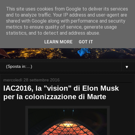
This site uses cookies from Google to deliver its services
and to analyze traffic. Your IP address and user-agent are
shared with Google along with performance and security
metrics to ensure quality of service, generate usage
statistics, and to detect and address abuse.
LEARN MORE
GOT IT
▼
mercoledì 28 settembre 2016
IAC2016, la "vision" di Elon Musk
per la colonizzazione di Marte