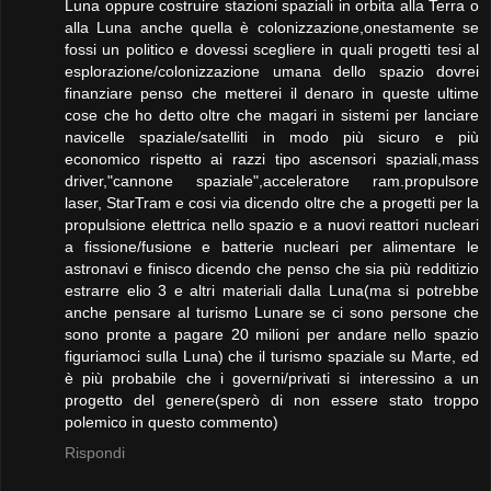
Luna oppure costruire stazioni spaziali in orbita alla Terra o
alla Luna anche quella è colonizzazione,onestamente se
fossi un politico e dovessi scegliere in quali progetti tesi al
esplorazione/colonizzazione umana dello spazio dovrei
finanziare penso che metterei il denaro in queste ultime
cose che ho detto oltre che magari in sistemi per lanciare
navicelle spaziale/satelliti in modo più sicuro e più
economico rispetto ai razzi tipo ascensori spaziali,mass
driver,"cannone spaziale",acceleratore ram.propulsore
laser, StarTram e cosi via dicendo oltre che a progetti per la
propulsione elettrica nello spazio e a nuovi reattori nucleari
a fissione/fusione e batterie nucleari per alimentare le
astronavi e finisco dicendo che penso che sia più redditizio
estrarre elio 3 e altri materiali dalla Luna(ma si potrebbe
anche pensare al turismo Lunare se ci sono persone che
sono pronte a pagare 20 milioni per andare nello spazio
figuriamoci sulla Luna) che il turismo spaziale su Marte, ed
è più probabile che i governi/privati si interessino a un
progetto del genere(sperò di non essere stato troppo
polemico in questo commento)
Rispondi