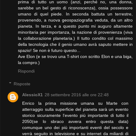
prima di tutto un uomo (anzi, perché no, una donna,
sarebbe un bel gesto di riconoscenza), ossia possessore
umano di quel piede. In seconda battuta un terrestre,
provenendo, a nuova geospaziografia veduta, da un altro
pianeta. In terza, e a questo punto mi auguro altamente
minoritaria per importanza, la nazione di provenienza (viva
la collaborazione planetaria.) Il tutto condito col massimo
della tecnologia che il genio umano avrà saputo mettere in
spazio! Se non è futuro questo...
Ave Elon (e se trovo una T-shirt con scritto Elon e una biga,
la compro.)
Rispondi
Risposte
AlessioX1
28 settembre 2016 alle ore 22:48
Enrico la prima missione umana su Marte con
atterraggio sulla superficie del pianeta sarà un evento
storico sicuramente l'evento più importante di tutto il
2050(se lo sbraco avvera entro questa data)
comunque uno dei più importanti eventi del secolo e
verrà seguito in televisione e su internet da miliardi di