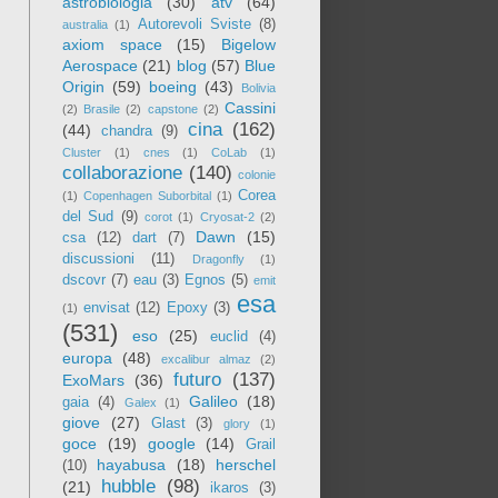
astrobiologia
(30)
atv
(64)
Autorevoli Sviste
(8)
australia
(1)
axiom space
(15)
Bigelow
Aerospace
(21)
blog
(57)
Blue
Origin
(59)
boeing
(43)
Bolivia
Cassini
(2)
Brasile
(2)
capstone
(2)
cina
(162)
(44)
chandra
(9)
Cluster
(1)
cnes
(1)
CoLab
(1)
collaborazione
(140)
colonie
Corea
(1)
Copenhagen Suborbital
(1)
del Sud
(9)
corot
(1)
Cryosat-2
(2)
Dawn
(15)
csa
(12)
dart
(7)
discussioni
(11)
Dragonfly
(1)
dscovr
(7)
eau
(3)
Egnos
(5)
emit
esa
envisat
(12)
Epoxy
(3)
(1)
(531)
eso
(25)
euclid
(4)
europa
(48)
excalibur almaz
(2)
futuro
(137)
ExoMars
(36)
Galileo
(18)
gaia
(4)
Galex
(1)
giove
(27)
Glast
(3)
glory
(1)
goce
(19)
google
(14)
Grail
hayabusa
(18)
herschel
(10)
hubble
(98)
(21)
ikaros
(3)