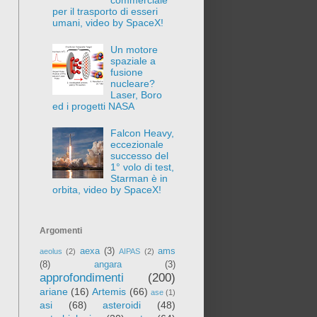
per il trasporto di esseri
umani, video by SpaceX!
Un motore
spaziale a
fusione
nucleare?
Laser, Boro
ed i progetti NASA
Falcon Heavy,
eccezionale
successo del
1° volo di test,
Starman è in
orbita, video by SpaceX!
Argomenti
aexa
(3)
ams
aeolus
(2)
AIPAS
(2)
(8)
angara
(3)
approfondimenti
(200)
ariane
(16)
Artemis
(66)
ase
(1)
asi
(68)
asteroidi
(48)