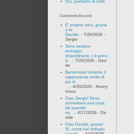
ISS, parliamo di soldi
Commenti Recenti
E' proprio vero, grazie
a te
Davide.
- 7/26/2026
-
Sergio
Sono sempre
immagini
straordinarie, c'è poco
d...
- 7/26/2026
- Davi
de
Bentornato! Artemis 2
rappresenta molto di
più di
...
- 4/20/2026
- Anony
mous
Ciao Sergio! Devo
ammettere una cosa:
da quando
ne...
- 4/17/2026
- Da
vide
Ciao Davide, grazie!
Sì, come hai indicato
corrett...
- 4/10/2026
-