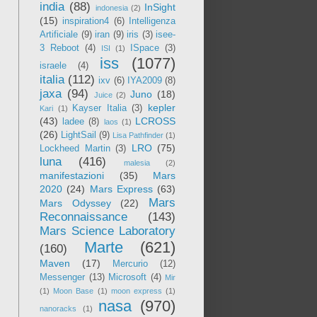
india
(88)
InSight
indonesia
(2)
(15)
inspiration4
(6)
Intelligenza
Artificiale
(9)
iran
(9)
iris
(3)
isee-
3 Reboot
(4)
ISpace
(3)
ISI
(1)
iss
(1077)
israele
(4)
italia
(112)
ixv
(6)
IYA2009
(8)
jaxa
(94)
Juno
(18)
Juice
(2)
kepler
Kayser Italia
(3)
Kari
(1)
(43)
LCROSS
ladee
(8)
laos
(1)
(26)
LightSail
(9)
Lisa Pathfinder
(1)
LRO
(75)
Lockheed Martin
(3)
luna
(416)
malesia
(2)
manifestazioni
(35)
Mars
2020
(24)
Mars Express
(63)
Mars
Mars Odyssey
(22)
Reconnaissance
(143)
Mars Science Laboratory
Marte
(621)
(160)
Maven
(17)
Mercurio
(12)
Messenger
(13)
Microsoft
(4)
Mir
(1)
Moon Base
(1)
moon express
(1)
nasa
(970)
nanoracks
(1)