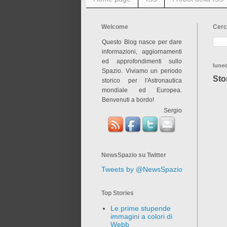
Welcome
Cerc
Questo Blog nasce per dare
informazioni, aggiornamenti
ed approfondimenti sullo
luned
Spazio. Viviamo un periodo
Sto
storico per l'Astronautica
mondiale ed Europea.
Benvenuti a bordo!
Sergio
NewsSpazio su Twitter
Tweets by @NewsSpazio
Top Stories
Le prime stupende
immagini a colori di
Webb