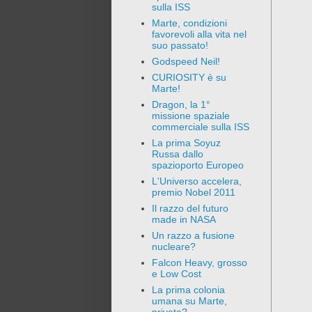
sulla ISS
Marte, condizioni
favorevoli alla vita nel
suo passato!
Godspeed Neil!
CURIOSITY è su
Marte!
Dragon, la 1°
missione spaziale
commerciale sulla ISS
La prima Soyuz
Russa dallo
spazioporto Europeo
L'Universo accelera,
premio Nobel 2011
Il razzo del futuro
made in NASA
Un razzo a fusione
nucleare?
Falcon Heavy, grosso
e Low Cost
La prima colonia
umana su Marte,