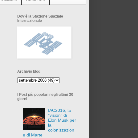
Dov'è la Stazione Spaziale
Internazionale
Archivio blog
I Post più popolari negli ultimi 30
giorni
IAC2016, la
"vision" di
Elon Musk per
la
colonizzazion
e di Marte