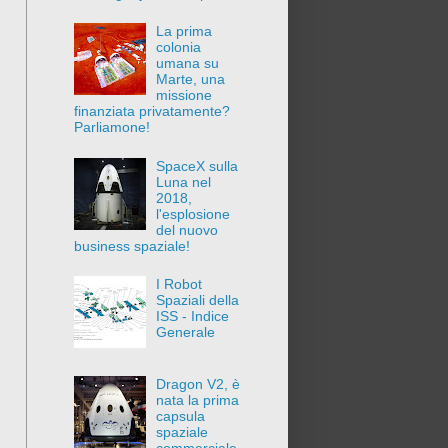
La prima
colonia
umana su
Marte, una
missione
finanziata privatamente?
Parliamone!
SpaceX sulla
Luna nel
2018,
l'esplosione
del nuovo
business spaziale!
I Robot
Spaziali della
ISS - Indice
Generale
Dragon V2, è
nata la prima
capsula
spaziale
commerciale