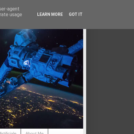
user-agent
erate usage
LEARN MORE
GOT IT
rtificiale
About Me