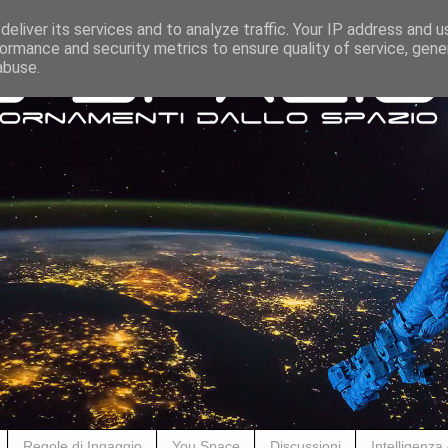
eliver its services and to analyze traffic. Your IP address and 
ormance and security metrics to ensure quality of service, gen
abuse.
Regole di Ingaggio
You Space
Discussioni
Intelligenza A