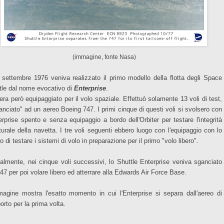
(immagine, fonte Nasa)
7 settembre 1976 veniva realizzato il primo modello della flotta degli Space
tle dal nome evocativo di
Enterprise
.
era però equipaggiato per il volo spaziale. Effettuò solamente 13 voli di test,
anciato" ad un aereo Boeing 747. I primi cinque di questi voli si svolsero con
terprise spento e senza equipaggio a bordo dell'Orbiter per testare l'integrità
tturale della navetta. I tre voli seguenti ebbero luogo con l'equipaggio con lo
 di testare i sistemi di volo in preparazione per il primo "volo libero".
nalmente, nei cinque voli successivi, lo Shuttle Enterprise veniva sganciato
747 per poi volare libero ed atterrare alla Edwards Air Force Base.
magine mostra l'esatto momento in cui l'Enterprise si separa dall'aereo di
orto per la prima volta.