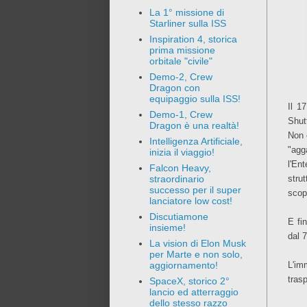
La 1° missione di
Starliner sulla ISS
Inspiration 4, storica
prima missione
orbitale "civile"
Demo-2, Crew
Dragon con
equipaggio sulla ISS!
Il 1
Demo-1, Crew
Shut
Dragon è una realtà!
Non 
Intelligenza Artificiale,
"agg
inizia il viaggio!
l'En
Falcon Heavy,
stru
straordinario
successo per il super
scopo
lanciatore low cost!
Discutiamone
E fi
insieme!
dal 
La vision di Elon Musk
per Marte e non solo,
L'im
aggiornamento!
trasp
SpaceX, storico 2°
lancio ed atterraggio
dello stesso razzo