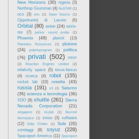
New Horizons
(30)
nigeria
(3)
Northrop Grumman
(4)
NuSTAR
(1)
oco
(3)
onu
(1)
Open Source
(1)
Opportunità di Lavoro
(6)
Orbital
(80)
orion
(24)
osiris-
rex
(7)
parker sound probe
(1)
Phoenix
(49)
planck
(13)
plutone
Planetary Resources
(1)
(24)
politica
polarisprogram
(1)
privati
(502)
(76)
RBSP
(2)
Reaction Engines Limited
(2)
relativity space
(5)
rexus-bexus
robot
(155)
(4)
ricerca
(4)
rosetta
(43)
rocket lab
(10)
russia
(191)
Saturno
s3
(1)
(35)
scienza e tecnologia
(36)
shuttle
(261)
Sierra
SDO
(9)
Nevada Corporation
(21)
singapore
(1)
skylab
(1)
Skyroot
smos
(3)
software
Aerospace
(1)
Sole
(20)
(12)
Solar Orbiter
(1)
soyuz
(228)
sondaggi
(8)
Spaceport America
(11)
Spaceport