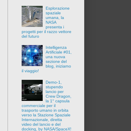
Esplorazione
spaziale
umana, la
NASA
presenta i
progetti per il razzo vettore
del futuro
Intelligenza
Artificiale #01,
una nuova
sezione del
blog, iniziamo
il viaggio!
Demo-1,
stupendo
lancio per
Crew Dragon,
la 1° capsula
commerciale per il
trasporto umano in orbita
verso la Stazione Spaziale
Internazionale, diretta
video del lancio e del
docking, by NASA/SpaceX!