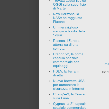
Trovata acqua liquida
OGGI sulla superficie
di Marte
New Horizons, la
NASA ha raggiunto
Plutone
Un meraviglioso
viaggio a bordo della
Soyuz
Rosetta, l'Europa
atterra su di una
cometa
Dragon v2, la prima
capsula spaziale
commerciale con
Pos
equipaggi
HDEV, la Terra in
Iscri
diretta
Nuovo brevetto USA
per aumentare la
sicurezza in Internet
Chang'e-3, la Cina è
sulla Luna
Cygnus, la 2° capsula
spaziale commerciale