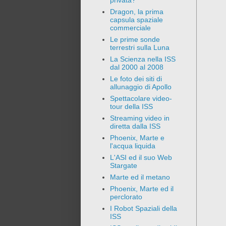
privata?
Dragon, la prima
capsula spaziale
commerciale
Le prime sonde
terrestri sulla Luna
La Scienza nella ISS
dal 2000 al 2008
Le foto dei siti di
allunaggio di Apollo
Spettacolare video-
tour della ISS
Streaming video in
diretta dalla ISS
Phoenix, Marte e
l'acqua liquida
L'ASI ed il suo Web
Stargate
Marte ed il metano
Phoenix, Marte ed il
perclorato
I Robot Spaziali della
ISS