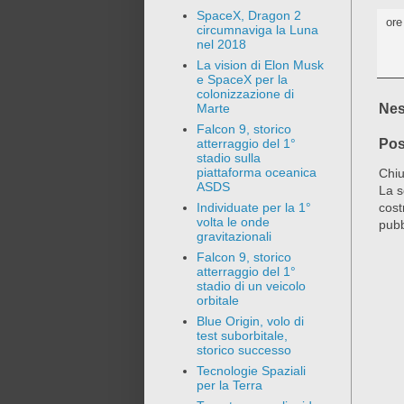
SpaceX, Dragon 2
or
circumnaviga la Luna
nel 2018
La vision di Elon Musk
e SpaceX per la
colonizzazione di
Nes
Marte
Falcon 9, storico
Pos
atterraggio del 1°
stadio sulla
piattaforma oceanica
Chiu
ASDS
La s
cost
Individuate per la 1°
volta le onde
pubb
gravitazionali
Falcon 9, storico
atterraggio del 1°
stadio di un veicolo
orbitale
Blue Origin, volo di
test suborbitale,
storico successo
Tecnologie Spaziali
per la Terra