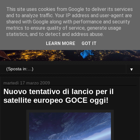
This site uses cookies from Google to deliver its services
and to analyze traffic. Your IP address and user-agent are
shared with Google along with performance and security
metrics to ensure quality of service, generate usage
statistics, and to detect and address abuse.
LEARN MORE
GOT IT
▼
martedì 17 marzo 2009
Nuovo tentativo di lancio per il
satellite europeo GOCE oggi!