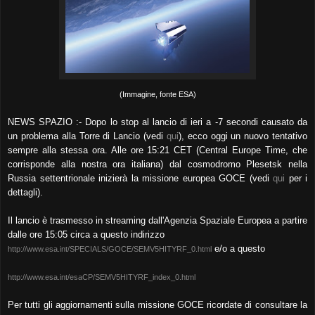
(Immagine, fonte ESA)
NEWS SPAZIO :- Dopo lo stop al lancio di ieri a -7 secondi causato da
un problema alla Torre di Lancio (vedi
qui
), ecco oggi un nuovo tentativo
sempre alla stessa ora. Alle ore 15:21 CET (Central Europe Time, che
corrisponde alla nostra ora italiana) dal cosmodromo Plesetsk nella
Russia settentrionale inizierà la missione europea GOCE (vedi
qui
per i
dettagli).
Il lancio è trasmesso in streaming dall'Agenzia Spaziale Europea a partire
dalle ore 15:05 circa a questo indirizzo
e/o a questo
http://www.esa.int/SPECIALS/GOCE/SEMV5HITYRF_0.html
http://www.esa.int/esaCP/SEMV5HITYRF_index_0.html
Per tutti gli aggiornamenti sulla missione GOCE ricordate di consultare la