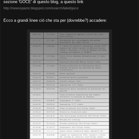
sezione 'GOCE' di questo blog, a questo link
http://newsspazio.blogspot.com/search/label/goce
Ecco a grandi linee ciò che sta per (dovrebbe?) accadere: