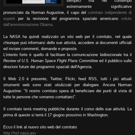
semplici ma nel contempo
estremamente significative
pronunciate da Norman Augustine, il capo del
comitato indipendente di
esperti
per la revisione del programma spaziale americano
voluto
dall'amministrazione Obama
.
La NASA ha quindi realizzato un sito web per il comitato, nel quale
chiunque può informarsi delle sue attività, accedere ai documenti ufficiali
ed inviare commenti, domande e proposte.
L'intento forte è quello di facilitare la comunicazione bidirezionale tra il
Review of U.S. Human Space Flight Plans Committee
ed il pubblico sulle
direzioni future dei programmi spaziali dell'Agenzia.
Il Web 2.0 è presente, Twitter, Flickr, feed RSS, tutti i più attuali
strumenti web sono stati utiulizzati per dialogare.
Ancora Norman
Augustine: "Il nostro comitato spera di beneficiare dei punti di vista di
tutte le persone che vorranno contattarci".
Il comitato terrà meeting pubbliche durante il corso delle sue attività. La
prima di queste si terrà il 17 giugno prossimo in Washington.
Ecco il link al nuovo sito web del comitato
http://hsf.nasa.gov