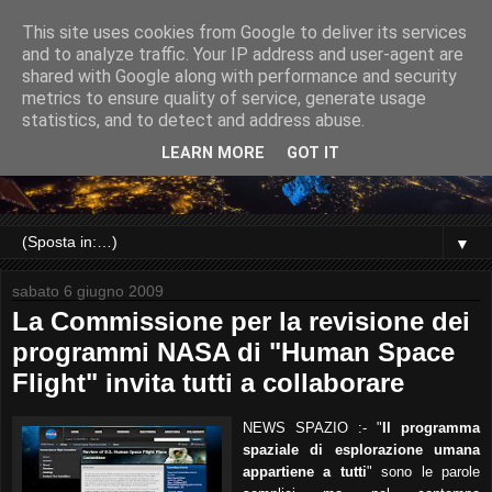
This site uses cookies from Google to deliver its services
and to analyze traffic. Your IP address and user-agent are
shared with Google along with performance and security
metrics to ensure quality of service, generate usage
statistics, and to detect and address abuse.
LEARN MORE
GOT IT
▼
sabato 6 giugno 2009
La Commissione per la revisione dei
programmi NASA di "Human Space
Flight" invita tutti a collaborare
NEWS SPAZIO :- "
Il programma
spaziale di esplorazione umana
appartiene a tutti
" sono le parole