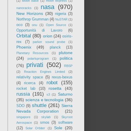
(1)
Moon Base
(1)
moon express
(1)
nasa
(970)
nanoracks
(1)
New Horizons
(30)
nigeria
(3)
Northrop Grumman
(4)
NuSTAR
(1)
oco
(3)
onu
(1)
Open Source
(1)
Opportunità di Lavoro
(6)
Orbital
(80)
orion
(24)
osiris-
rex
(7)
parker sound probe
(1)
Phoenix
(49)
planck
(13)
plutone
Planetary Resources
(1)
(24)
politica
polarisprogram
(1)
privati
(502)
(76)
RBSP
(2)
Reaction Engines Limited
(2)
relativity space
(5)
rexus-bexus
robot
(155)
(4)
ricerca
(4)
rosetta
(43)
rocket lab
(10)
russia
(191)
Saturno
s3
(1)
(35)
scienza e tecnologia
(36)
shuttle
(261)
Sierra
SDO
(9)
Nevada Corporation
(21)
singapore
(1)
skylab
(1)
Skyroot
smos
(3)
software
Aerospace
(1)
Sole
(20)
(12)
Solar Orbiter
(1)