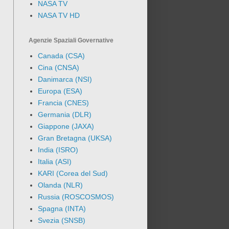
NASA TV
NASA TV HD
Agenzie Spaziali Governative
Canada (CSA)
Cina (CNSA)
Danimarca (NSI)
Europa (ESA)
Francia (CNES)
Germania (DLR)
Giappone (JAXA)
Gran Bretagna (UKSA)
India (ISRO)
Italia (ASI)
KARI (Corea del Sud)
Olanda (NLR)
Russia (ROSCOSMOS)
Spagna (INTA)
Svezia (SNSB)