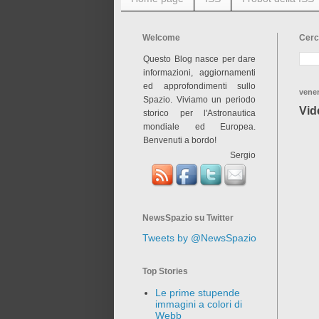
Welcome
Cerc
Questo Blog nasce per dare
informazioni, aggiornamenti
ed approfondimenti sullo
vener
Spazio. Viviamo un periodo
Vid
storico per l'Astronautica
mondiale ed Europea.
Benvenuti a bordo!
Sergio
NewsSpazio su Twitter
Tweets by @NewsSpazio
Top Stories
Le prime stupende
immagini a colori di
Webb