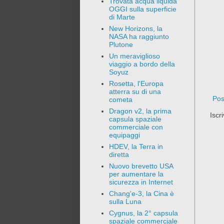
Trovata acqua liquida
OGGI sulla superficie
di Marte
New Horizons, la
NASA ha raggiunto
Plutone
Un meraviglioso
viaggio a bordo della
Soyuz
Rosetta, l'Europa
atterra su di una
Pos
cometa
Dragon v2, la prima
Iscri
capsula spaziale
commerciale con
equipaggi
HDEV, la Terra in
diretta
Nuovo brevetto USA
per aumentare la
sicurezza in Internet
Chang'e-3, la Cina è
sulla Luna
Cygnus, la 2° capsula
spaziale commerciale