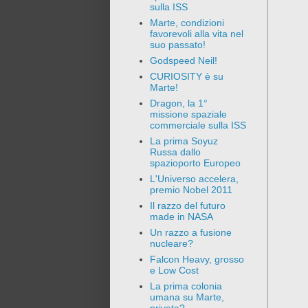
sulla ISS
Marte, condizioni
favorevoli alla vita nel
suo passato!
Godspeed Neil!
CURIOSITY è su
Marte!
Dragon, la 1°
missione spaziale
commerciale sulla ISS
La prima Soyuz
Russa dallo
spazioporto Europeo
L'Universo accelera,
premio Nobel 2011
Il razzo del futuro
made in NASA
Un razzo a fusione
nucleare?
Falcon Heavy, grosso
e Low Cost
La prima colonia
umana su Marte,