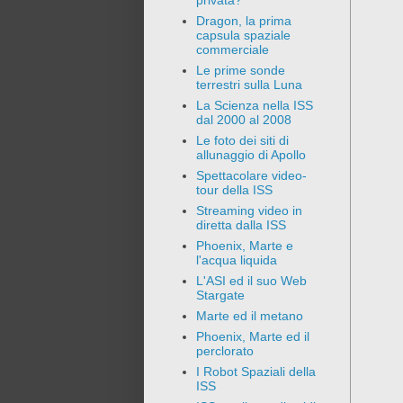
privata?
Dragon, la prima
capsula spaziale
commerciale
Le prime sonde
terrestri sulla Luna
La Scienza nella ISS
dal 2000 al 2008
Le foto dei siti di
allunaggio di Apollo
Spettacolare video-
tour della ISS
Streaming video in
diretta dalla ISS
Phoenix, Marte e
l'acqua liquida
L'ASI ed il suo Web
Stargate
Marte ed il metano
Phoenix, Marte ed il
perclorato
I Robot Spaziali della
ISS