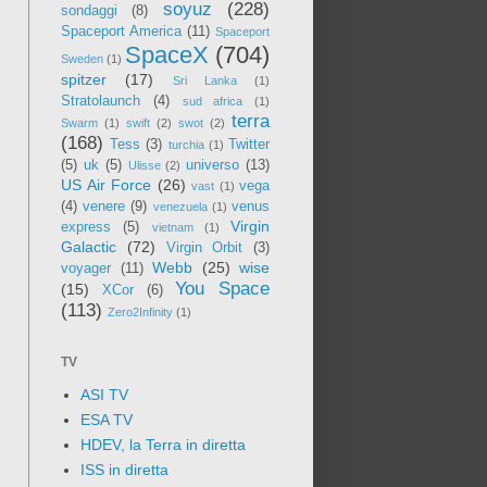
soyuz
(228)
sondaggi
(8)
Spaceport America
(11)
Spaceport
SpaceX
(704)
Sweden
(1)
spitzer
(17)
Sri Lanka
(1)
Stratolaunch
(4)
sud africa
(1)
terra
Swarm
(1)
swift
(2)
swot
(2)
(168)
Tess
(3)
Twitter
turchia
(1)
(5)
uk
(5)
universo
(13)
Ulisse
(2)
US Air Force
(26)
vega
vast
(1)
(4)
venere
(9)
venus
venezuela
(1)
Virgin
express
(5)
vietnam
(1)
Galactic
(72)
Virgin Orbit
(3)
Webb
(25)
wise
voyager
(11)
You Space
(15)
XCor
(6)
(113)
Zero2Infinity
(1)
TV
ASI TV
ESA TV
HDEV, la Terra in diretta
ISS in diretta