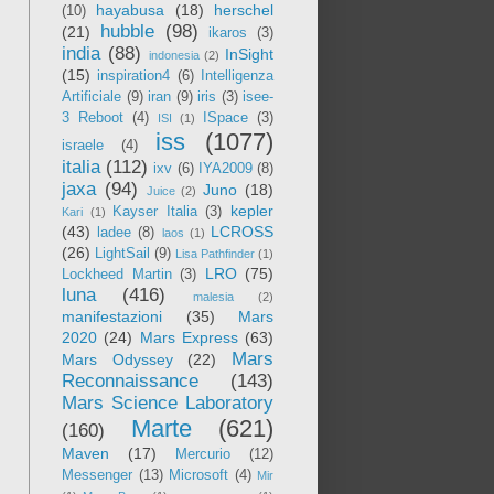
hayabusa
(18)
herschel
(10)
hubble
(98)
(21)
ikaros
(3)
india
(88)
InSight
indonesia
(2)
(15)
inspiration4
(6)
Intelligenza
Artificiale
(9)
iran
(9)
iris
(3)
isee-
3 Reboot
(4)
ISpace
(3)
ISI
(1)
iss
(1077)
israele
(4)
italia
(112)
ixv
(6)
IYA2009
(8)
jaxa
(94)
Juno
(18)
Juice
(2)
kepler
Kayser Italia
(3)
Kari
(1)
(43)
LCROSS
ladee
(8)
laos
(1)
(26)
LightSail
(9)
Lisa Pathfinder
(1)
LRO
(75)
Lockheed Martin
(3)
luna
(416)
malesia
(2)
manifestazioni
(35)
Mars
2020
(24)
Mars Express
(63)
Mars
Mars Odyssey
(22)
Reconnaissance
(143)
Mars Science Laboratory
Marte
(621)
(160)
Maven
(17)
Mercurio
(12)
Messenger
(13)
Microsoft
(4)
Mir