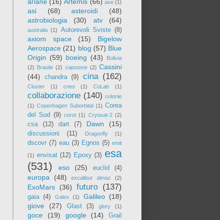
ariane
(16)
Artemis
(66)
ase
(1)
asi
(68)
asteroidi
(48)
astrobiologia
(30)
atv
(64)
Autorevoli Sviste
(8)
australia
(1)
axiom space
(15)
Bigelow
Aerospace
(21)
blog
(57)
Blue
Origin
(59)
boeing
(43)
Bolivia
Cassini
(2)
Brasile
(2)
capstone
(2)
cina
(162)
(44)
chandra
(9)
Cluster
(1)
cnes
(1)
CoLab
(1)
collaborazione
(140)
colonie
Corea
(1)
Copenhagen Suborbital
(1)
del Sud
(9)
corot
(1)
Cryosat-2
(2)
Dawn
(15)
csa
(12)
dart
(7)
discussioni
(11)
Dragonfly
(1)
dscovr
(7)
eau
(3)
Egnos
(5)
emit
esa
envisat
(12)
Epoxy
(3)
(1)
(531)
eso
(25)
euclid
(4)
europa
(48)
excalibur almaz
(2)
futuro
(137)
ExoMars
(36)
Galileo
(18)
gaia
(4)
Galex
(1)
giove
(27)
Glast
(3)
glory
(1)
goce
(19)
google
(14)
Grail