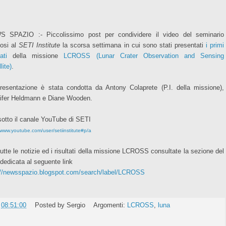
 SPAZIO :- Piccolissimo post per condividere il video del seminario
tosi al
SETI Institute
la scorsa settimana in cui sono stati presentati
i primi
ati
della missione
LCROSS (Lunar Crater Observation and Sensing
lite)
.
resentazione è stata condotta da Antony Colaprete (P.I. della missione),
ifer Heldmann e Diane Wooden.
sotto il canale YouTube di SETI
/www.youtube.com/user/setiinstitute#p/a
tutte le notizie ed i risultati della missione LCROSS consultate la sezione del
 dedicata al seguente link
://newsspazio.blogspot.com/search/label/LCROSS
e
08:51:00
Posted by
Sergio
Argomenti:
LCROSS
,
luna