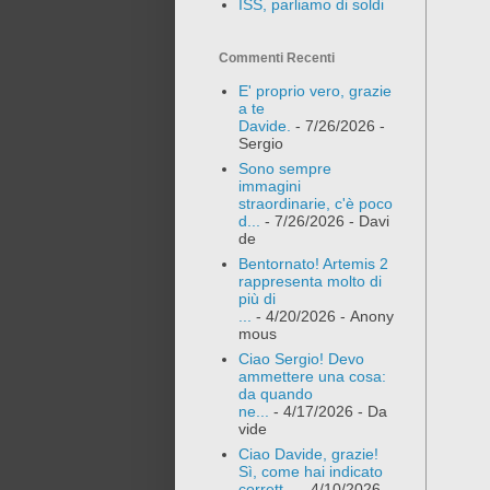
ISS, parliamo di soldi
Commenti Recenti
E' proprio vero, grazie
a te
Davide.
- 7/26/2026
-
Sergio
Sono sempre
immagini
straordinarie, c'è poco
d...
- 7/26/2026
- Davi
de
Bentornato! Artemis 2
rappresenta molto di
più di
...
- 4/20/2026
- Anony
mous
Ciao Sergio! Devo
ammettere una cosa:
da quando
ne...
- 4/17/2026
- Da
vide
Ciao Davide, grazie!
Sì, come hai indicato
corrett...
- 4/10/2026
-