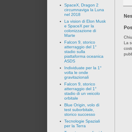
SpaceX, Dragon 2
circumnaviga la Luna
nel 2018
Nes
La vision di Elon Musk
e SpaceX per la
Pos
colonizzazione di
Marte
Chiu
Falcon 9, storico
La s
atterraggio del 1°
cost
stadio sulla
pubb
piattaforma oceanica
ASDS
Individuate per la 1°
volta le onde
gravitazionali
Falcon 9, storico
atterraggio del 1°
stadio di un veicolo
orbitale
Blue Origin, volo di
test suborbitale,
storico successo
Tecnologie Spaziali
per la Terra