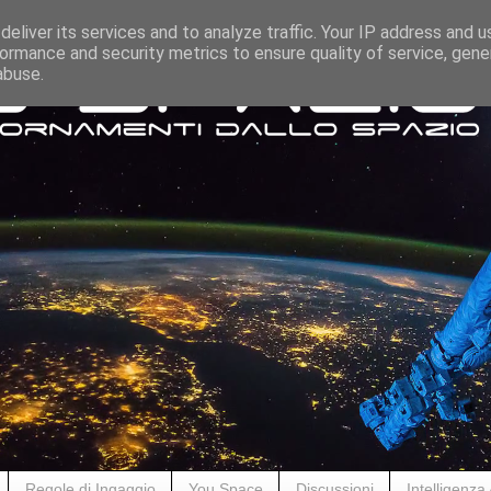
eliver its services and to analyze traffic. Your IP address and 
ormance and security metrics to ensure quality of service, gen
abuse.
Regole di Ingaggio
You Space
Discussioni
Intelligenza A