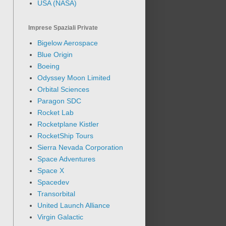
USA (NASA)
Imprese Spaziali Private
Bigelow Aerospace
Blue Origin
Boeing
Odyssey Moon Limited
Orbital Sciences
Paragon SDC
Rocket Lab
Rocketplane Kistler
RocketShip Tours
Sierra Nevada Corporation
Space Adventures
Space X
Spacedev
Transorbital
United Launch Alliance
Virgin Galactic