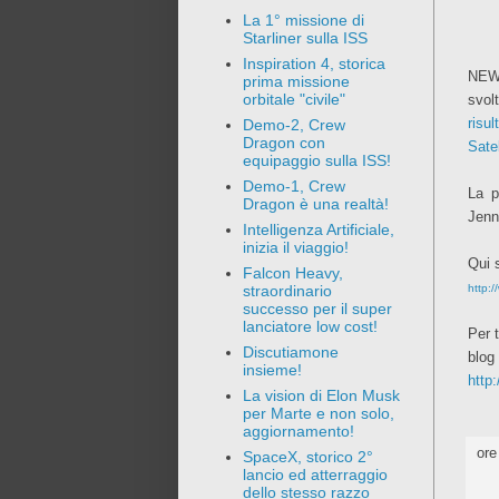
La 1° missione di
Starliner sulla ISS
Inspiration 4, storica
NEWS
prima missione
orbitale "civile"
svol
risult
Demo-2, Crew
Dragon con
Satel
equipaggio sulla ISS!
Demo-1, Crew
La p
Dragon è una realtà!
Jenn
Intelligenza Artificiale,
inizia il viaggio!
Qui 
Falcon Heavy,
http:/
straordinario
successo per il super
lanciatore low cost!
Per 
Discutiamone
blog
insieme!
http
La vision di Elon Musk
per Marte e non solo,
aggiornamento!
or
SpaceX, storico 2°
lancio ed atterraggio
dello stesso razzo