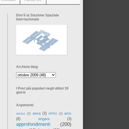
Dov'è la Stazione Spaziale
Internazionale
Archivio blog
I Post più popolari negli ultimi 30
giorni
Argomenti
aexa
(3)
ams
aeolus
(2)
AIPAS
(2)
(8)
angara
(3)
approfondimenti
(200)