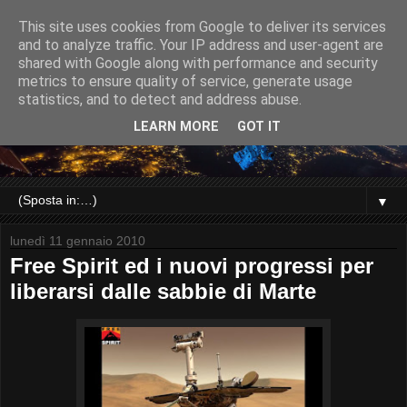
This site uses cookies from Google to deliver its services
and to analyze traffic. Your IP address and user-agent are
shared with Google along with performance and security
metrics to ensure quality of service, generate usage
statistics, and to detect and address abuse.
LEARN MORE
GOT IT
▼
lunedì 11 gennaio 2010
Free Spirit ed i nuovi progressi per
liberarsi dalle sabbie di Marte