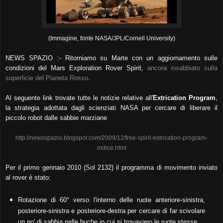
(Immagine, fonte NASA/JPL/Cornell University)
NEWS SPAZIO :- Ritorniamo su Marte con un aggiornamento sulle
condizioni del Mars Exploration Rover Spirit,
ancora insabbiato sulla
superficie del Pianeta Rosso
.
Al seguente link trovate tutte le notizie relative all'
Extrication Program
,
la strategia adottata dagli scienziati NASA per cercare di liberare il
piccolo robot dalle sabbie marziane
http://newsspazio.blogspot.com/2009/12/free-spirit-extrication-program-
indice.html
Per il primo gennaio 2010 (Sol 2132) il programma di movimento inviato
al rover è stato:
Rotazione di 60° verso l'interno delle ruote anteriore-sinistra,
posteriore-sinistra e posteriore-destra per cercare di far scivolare
un po' di sabbia nelle buche in cui si trovavano le ruote stesse