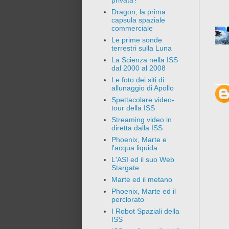
privata?
Dragon, la prima
capsula spaziale
commerciale
Le prime sonde
terrestri sulla Luna
La Scienza nella ISS
dal 2000 al 2008
Le foto dei siti di
allunaggio di Apollo
Spettacolare video-
tour della ISS
Streaming video in
diretta dalla ISS
Phoenix, Marte e
l'acqua liquida
L'ASI ed il suo Web
Stargate
Marte ed il metano
Phoenix, Marte ed il
perclorato
I Robot Spaziali della
ISS