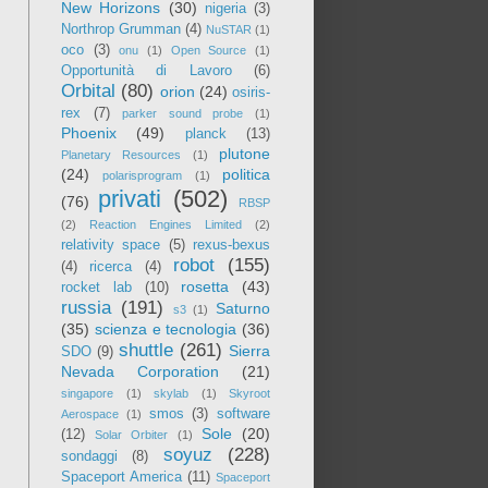
New Horizons
(30)
nigeria
(3)
Northrop Grumman
(4)
NuSTAR
(1)
oco
(3)
onu
(1)
Open Source
(1)
Opportunità di Lavoro
(6)
Orbital
(80)
orion
(24)
osiris-
rex
(7)
parker sound probe
(1)
Phoenix
(49)
planck
(13)
plutone
Planetary Resources
(1)
(24)
politica
polarisprogram
(1)
privati
(502)
(76)
RBSP
(2)
Reaction Engines Limited
(2)
relativity space
(5)
rexus-bexus
robot
(155)
(4)
ricerca
(4)
rosetta
(43)
rocket lab
(10)
russia
(191)
Saturno
s3
(1)
(35)
scienza e tecnologia
(36)
shuttle
(261)
Sierra
SDO
(9)
Nevada Corporation
(21)
singapore
(1)
skylab
(1)
Skyroot
smos
(3)
software
Aerospace
(1)
Sole
(20)
(12)
Solar Orbiter
(1)
soyuz
(228)
sondaggi
(8)
Spaceport America
(11)
Spaceport