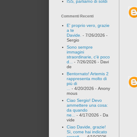
ISS, parliamo di soldi
Commenti Recenti
E' proprio vero, grazie
a te
Davide.
- 7/26/2026
-
Sergio
Sono sempre
immagini
straordinarie, c'è poco
d...
- 7/26/2026
- Davi
de
Bentornato! Artemis 2
rappresenta molto di
più di
...
- 4/20/2026
- Anony
mous
Ciao Sergio! Devo
ammettere una cosa:
da quando
ne...
- 4/17/2026
- Da
vide
Ciao Davide, grazie!
Sì, come hai indicato
corrett...
- 4/10/2026
-