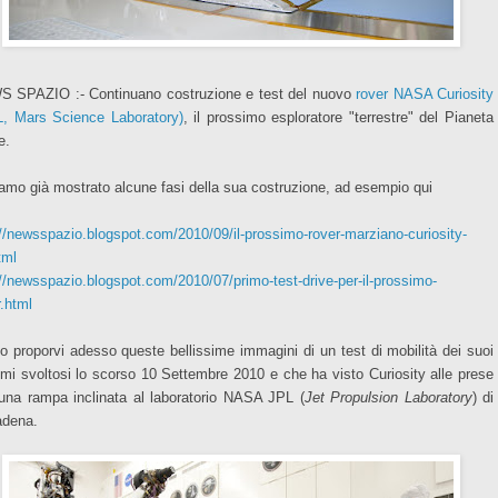
 SPAZIO :- Continuano costruzione e test del nuovo
rover NASA Curiosity
, Mars Science Laboratory)
, il prossimo esploratore "terrestre" del Pianeta
e.
amo già mostrato alcune fasi della sua costruzione, ad esempio qui
://newsspazio.blogspot.com/2010/09/il-prossimo-rover-marziano-curiosity-
tml
://newsspazio.blogspot.com/2010/07/primo-test-drive-per-il-prossimo-
r.html
io proporvi adesso queste bellissime immagini di un test di mobilità dei suoi
emi svoltosi lo scorso 10 Settembre 2010 e che
ha visto
Curiosity alle prese
una rampa inclinata al laboratorio NASA JPL (
Jet Propulsion Laboratory
) di
dena.