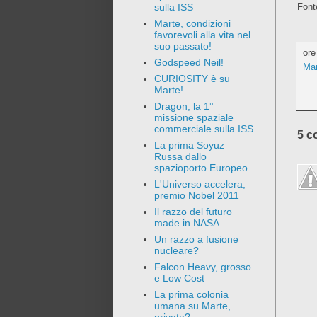
Font
sulla ISS
Marte, condizioni
favorevoli alla vita nel
suo passato!
or
Godspeed Neil!
Mar
CURIOSITY è su
Marte!
Dragon, la 1°
missione spaziale
commerciale sulla ISS
5 c
La prima Soyuz
Russa dallo
spazioporto Europeo
L'Universo accelera,
premio Nobel 2011
Il razzo del futuro
made in NASA
Un razzo a fusione
nucleare?
Falcon Heavy, grosso
e Low Cost
La prima colonia
umana su Marte,