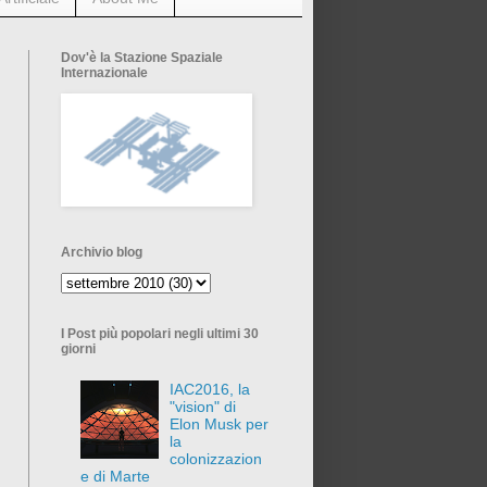
Dov'è la Stazione Spaziale
Internazionale
Archivio blog
I Post più popolari negli ultimi 30
giorni
IAC2016, la
"vision" di
Elon Musk per
la
colonizzazion
e di Marte