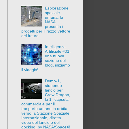
Esplorazione
spaziale
umana, la
NASA
presenta i
progetti per il razzo vettore
del futuro
Intelligenza
Artificiale #01,
una nuova
sezione del
blog, iniziamo
il viaggio!
Demo-1,
stupendo
lancio per
Crew Dragon,
la 1° capsula
commerciale per il
trasporto umano in orbita
verso la Stazione Spaziale
Internazionale, diretta
video del lancio e del
docking, by NASA/SpaceX!