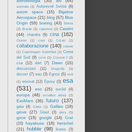
astrobiologia
(30)
atv
(64)
Autorevoli Sviste
(8)
australia
(1)
axiom space
(15)
Bigelow
Aerospace
(21)
blog
(57)
Blue
Origin
(59)
boeing
(43)
Bolivia
Cassini
(2)
Brasile
(2)
capstone
(2)
cina
(162)
(44)
chandra
(9)
Cluster
(1)
cnes
(1)
CoLab
(1)
collaborazione
(140)
colonie
Corea
(1)
Copenhagen Suborbital
(1)
del Sud
(9)
corot
(1)
Cryosat-2
(2)
Dawn
(15)
csa
(12)
dart
(7)
discussioni
(11)
Dragonfly
(1)
dscovr
(7)
eau
(3)
Egnos
(5)
emit
esa
envisat
(12)
Epoxy
(3)
(1)
(531)
eso
(25)
euclid
(4)
europa
(48)
excalibur almaz
(2)
futuro
(137)
ExoMars
(36)
Galileo
(18)
gaia
(4)
Galex
(1)
giove
(27)
Glast
(3)
glory
(1)
goce
(19)
google
(14)
Grail
hayabusa
(18)
herschel
(10)
hubble
(98)
(21)
ikaros
(3)