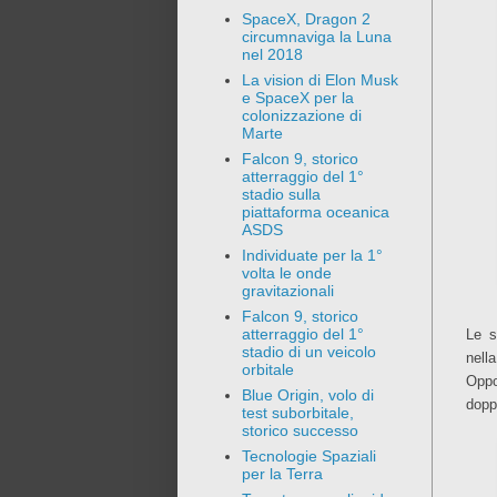
SpaceX, Dragon 2
circumnaviga la Luna
nel 2018
La vision di Elon Musk
e SpaceX per la
colonizzazione di
Marte
Falcon 9, storico
atterraggio del 1°
stadio sulla
piattaforma oceanica
ASDS
Individuate per la 1°
volta le onde
gravitazionali
Falcon 9, storico
atterraggio del 1°
Le 
stadio di un veicolo
nell
orbitale
Oppo
Blue Origin, volo di
dopp
test suborbitale,
storico successo
Tecnologie Spaziali
per la Terra