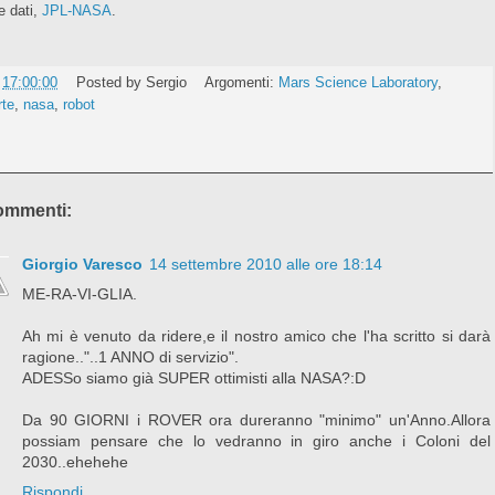
e dati,
JPL-NASA
.
e
17:00:00
Posted by
Sergio
Argomenti:
Mars Science Laboratory
,
te
,
nasa
,
robot
ommenti:
Giorgio Varesco
14 settembre 2010 alle ore 18:14
ME-RA-VI-GLIA.
Ah mi è venuto da ridere,e il nostro amico che l'ha scritto si darà
ragione.."..1 ANNO di servizio".
ADESSo siamo già SUPER ottimisti alla NASA?:D
Da 90 GIORNI i ROVER ora dureranno "minimo" un'Anno.Allora
possiam pensare che lo vedranno in giro anche i Coloni del
2030..ehehehe
Rispondi