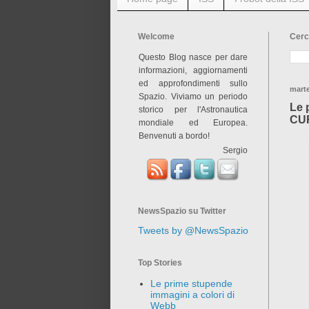
Welcome
Cerc
Questo Blog nasce per dare
informazioni, aggiornamenti
ed approfondimenti sullo
marte
Spazio. Viviamo un periodo
Le 
storico per l'Astronautica
CU
mondiale ed Europea.
Benvenuti a bordo!
Sergio
NewsSpazio su Twitter
Tweets by @NewsSpazio
Top Stories
Le prime stupende
immagini a colori di
Webb