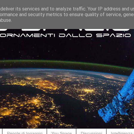
eliver its services and to analyze traffic. Your IP address and 
ormance and security metrics to ensure quality of service, gen
abuse.
Regole di Ingaggio
You Space
Discussioni
Intelligenza A