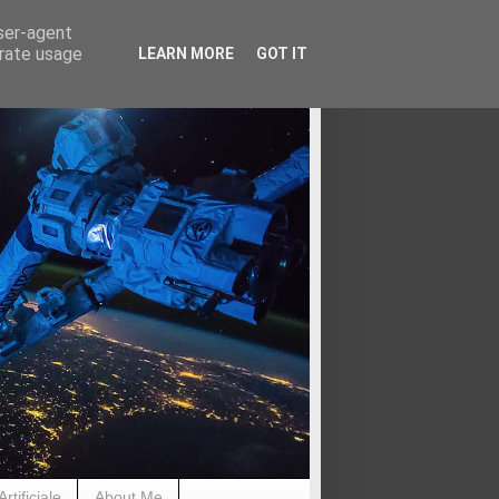
user-agent
erate usage
LEARN MORE
GOT IT
rtificiale
About Me