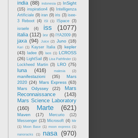
india
(88)
InSight
indonesia
(2)
(15)
inspiration4
(6)
Intelligenza
Artificiale
(9)
iran
(9)
iris
(3)
isee-
3 Reboot
(4)
ISpace
(3)
ISI
(1)
iss
(1077)
israele
(4)
italia
(112)
ixv
(6)
IYA2009
(8)
jaxa
(94)
Juno
(18)
Juice
(2)
kepler
Kayser Italia
(3)
Kari
(1)
(43)
LCROSS
ladee
(8)
laos
(1)
(26)
LightSail
(9)
Lisa Pathfinder
(1)
LRO
(75)
Lockheed Martin
(3)
luna
(416)
malesia
(2)
manifestazioni
(35)
Mars
2020
(24)
Mars Express
(63)
Mars
Mars Odyssey
(22)
Reconnaissance
(143)
Mars Science Laboratory
Marte
(621)
(160)
Maven
(17)
Mercurio
(12)
Messenger
(13)
Microsoft
(4)
Mir
(1)
Moon Base
(1)
moon express
(1)
nasa
(970)
nanoracks
(1)