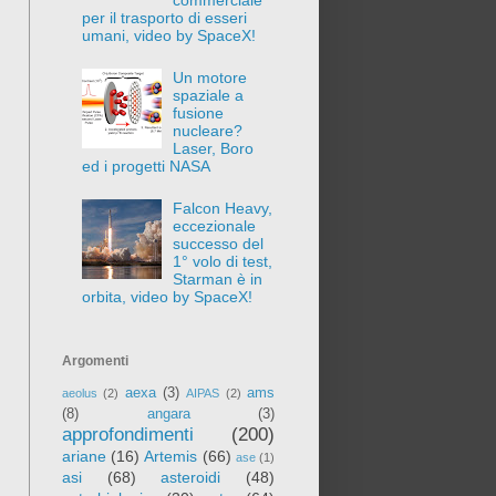
per il trasporto di esseri
umani, video by SpaceX!
Un motore
spaziale a
fusione
nucleare?
Laser, Boro
ed i progetti NASA
Falcon Heavy,
eccezionale
successo del
1° volo di test,
Starman è in
orbita, video by SpaceX!
Argomenti
aexa
(3)
ams
aeolus
(2)
AIPAS
(2)
(8)
angara
(3)
approfondimenti
(200)
ariane
(16)
Artemis
(66)
ase
(1)
asi
(68)
asteroidi
(48)