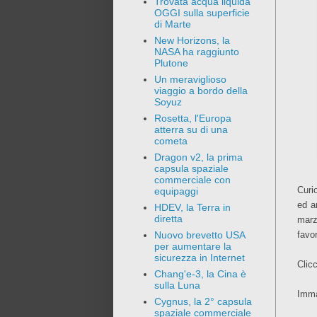
Trovata acqua liquida
OGGI sulla superficie
di Marte
New Horizons, la
NASA ha raggiunto
Plutone
Un meraviglioso
viaggio a bordo della
Soyuz
Rosetta, l'Europa
atterra su di una
cometa
Dragon v2, la prima
capsula spaziale
commerciale con
Curi
equipaggi
ed a
HDEV, la Terra in
diretta
marz
favo
Nuovo brevetto USA
per aumentare la
sicurezza in Internet
Clic
Chang'e-3, la Cina è
sulla Luna
Imma
Cygnus, la 2° capsula
spaziale commerciale