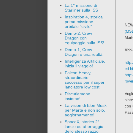
La 1° missione di
Starliner sulla ISS
Inspiration 4, storica
prima missione
NEWS
orbitale "civile"
(MSL
Demo-2, Crew
Mart
Dragon con
equipaggio sulla ISS!
Demo-1, Crew
Abbi
Dragon è una realtà!
Intelligenza Artificiale,
http
inizia il viaggio!
ed.h
Falcon Heavy,
http
straordinario
rove
successo per il super
lanciatore low cost!
Vogl
Discutiamone
insieme!
sist
La vision di Elon Musk
con 
per Marte e non solo,
Pasa
aggiornamento!
SpaceX, storico 2°
lancio ed atterraggio
dello stesso razzo