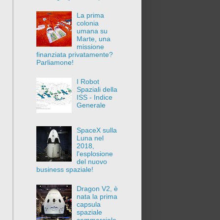
La prima
colonia
umana su
Marte, una
missione
finanziata privatamente?
Parliamone!
I Robot
Spaziali della
ISS - Indice
Generale
SpaceX sulla
Luna nel
2018,
l'esplosione
del nuovo
business spaziale!
Dragon V2, è
nata la prima
capsula
spaziale
commerciale