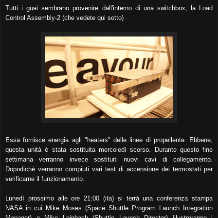
Tutti i guai sembrano provenire dall'interno di una switchbox, la Load
Control Assembly-2 (che vedete qui sotto)
Essa fornisce energia agli "heaters" delle linee di propellente. Ebbene,
questa unità è stata sostituita mercoledì scorso. Durante questo fine
settimana verranno invece sostituiti nuovi cavi di collegamento.
Dopodiché verranno compiuti vari test di accensione dei termostati per
verificarne il funzionamento.
Lunedì prossimo alle ore 21:00 (ita) si terrà una conferenza stampa
NASA in cui Mike Moses (Space Shuttle Program Launch Integration
Manager) e Mike Leinbach (Shuttle Launch Director) illustreranno i