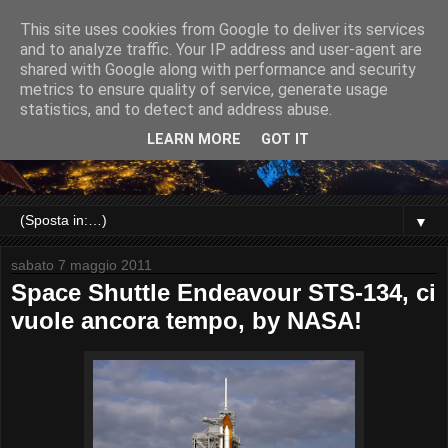
This site uses cookies from Google to deliver its services
and to analyze traffic. Your IP address and user-agent are
shared with Google along with performance and security
metrics to ensure quality of service, generate usage
statistics, and to detect and address abuse.
LEARN MORE
GOT IT
▼
sabato 7 maggio 2011
Space Shuttle Endeavour STS-134, ci
vuole ancora tempo, by NASA!