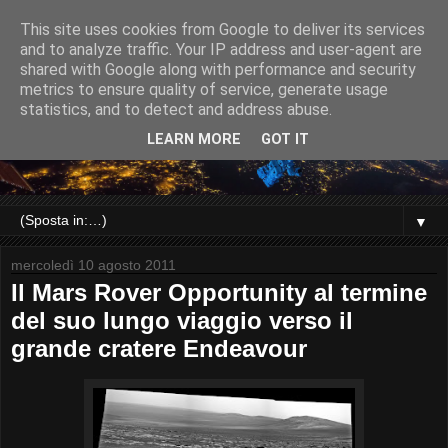
This site uses cookies from Google to deliver its services
and to analyze traffic. Your IP address and user-agent are
shared with Google along with performance and security
metrics to ensure quality of service, generate usage
statistics, and to detect and address abuse.
LEARN MORE
GOT IT
▼
mercoledì 10 agosto 2011
Il Mars Rover Opportunity al termine
del suo lungo viaggio verso il
grande cratere Endeavour