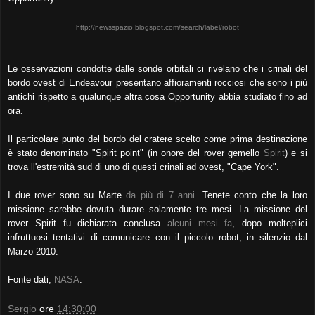
http://newsspazio.blogspot.com/search/label/robot
Le osservazioni condotte dalle sonde orbitali ci rivelano che i crinali del
bordo ovest di Endeavour presentano affioramenti rocciosi che sono i più
antichi rispetto a qualunque altra cosa Opportunity abbia studiato fino ad
ora.
Il particolare punto del bordo del cratere scelto come prima destinazione
è stato denominato "Spirit point" (in onore del rover gemello
Spirit
) e si
trova ll'estremità sud di uno di questi crinali ad ovest, "Cape York".
I due rover sono su Marte
da più di 7 anni
. Tenete conto che la loro
missione sarebbe dovuta durare solamente tre mesi. La missione del
rover Spirit fu dichiarata conclusa
alcuni mesi fa
, dopo molteplici
infruttuosi tentativi di comunicare con il piccolo robot, in silenzio dal
Marzo 2010.
Fonte dati,
NASA
.
Sergio
ore
14:30:00