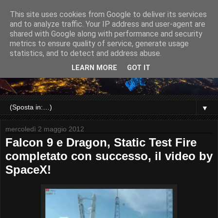
This site uses cookies from Google to deliver its services
and to analyze traffic. Your IP address and user-agent are
shared with Google along with performance and security
metrics to ensure quality of service, generate usage
statistics, and to detect and address abuse.
LEARN MORE
GOT IT
▼
mercoledì 2 maggio 2012
Falcon 9 e Dragon, Static Test Fire
completato con successo, il video by
SpaceX!