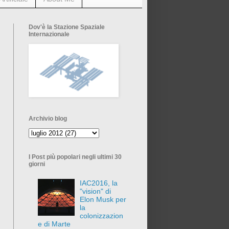
Dov'è la Stazione Spaziale
Internazionale
Archivio blog
I Post più popolari negli ultimi 30
giorni
IAC2016, la
"vision" di
Elon Musk per
la
colonizzazion
e di Marte