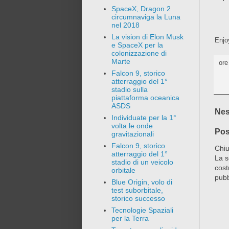
SpaceX, Dragon 2
circumnaviga la Luna
nel 2018
La vision di Elon Musk
Enjo
e SpaceX per la
colonizzazione di
Marte
or
Falcon 9, storico
atterraggio del 1°
stadio sulla
piattaforma oceanica
ASDS
Nes
Individuate per la 1°
volta le onde
Pos
gravitazionali
Falcon 9, storico
Chiu
atterraggio del 1°
La s
stadio di un veicolo
cost
orbitale
pubb
Blue Origin, volo di
test suborbitale,
storico successo
Tecnologie Spaziali
per la Terra