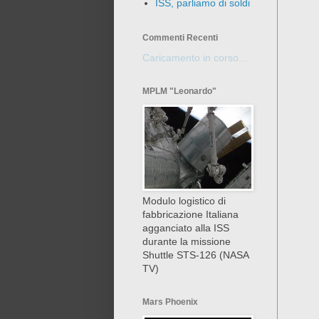
ISS, parliamo di soldi
Commenti Recenti
Caricamento in corso...
MPLM "Leonardo"
Modulo logistico di
fabbricazione Italiana
agganciato alla ISS
durante la missione
Shuttle STS-126 (NASA
TV)
Mars Phoenix