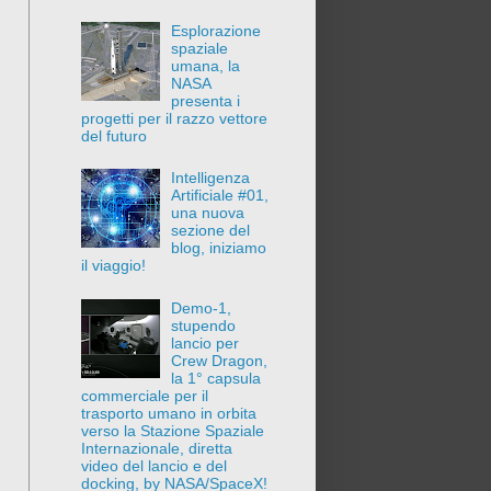
Esplorazione
spaziale
umana, la
NASA
presenta i
progetti per il razzo vettore
del futuro
Intelligenza
Artificiale #01,
una nuova
sezione del
blog, iniziamo
il viaggio!
Demo-1,
stupendo
lancio per
Crew Dragon,
la 1° capsula
commerciale per il
trasporto umano in orbita
verso la Stazione Spaziale
Internazionale, diretta
video del lancio e del
docking, by NASA/SpaceX!