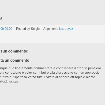
y!
e
09:00:00
Posted by
Sergio
Argomenti:
iss
,
soyuz
sun commento:
ta un commento
nque può liberamente commentare e condividere il proprio pensiero.
ola condizione è voler contribuire alla discussione con un approccio
ruttivo e rispettoso verso tutti. Evitate di andare off-topic e niente
licità, grazie.