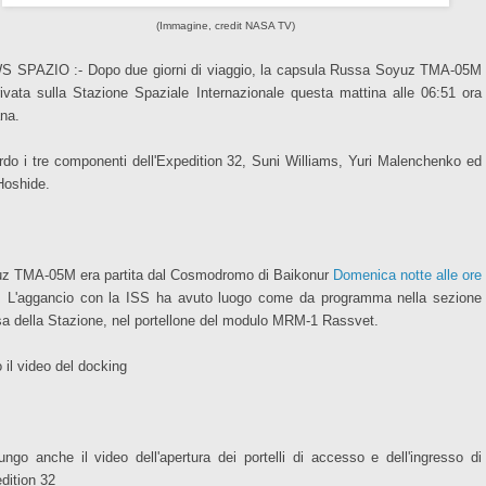
(Immagine, credit NASA TV)
 SPAZIO :- Dopo due giorni di viaggio, la capsula Russa Soyuz TMA-05M
rivata sulla Stazione Spaziale Internazionale questa mattina alle 06:51 ora
ana.
rdo i tre componenti dell'Expedition 32, Suni Williams, Yuri Malenchenko ed
Hoshide.
z TMA-05M era partita dal Cosmodromo di Baikonur
Domenica notte alle ore
. L'aggancio con la ISS ha avuto luogo come da programma nella sezione
a della Stazione, nel portellone del modulo MRM-1 Rassvet.
 il video del docking
ungo anche il video dell'apertura dei portelli di accesso e dell'ingresso di
dition 32