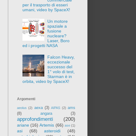
per il trasporto di esseri
umani, video by SpaceX!
Un motore
spaziale a
fusione
nucleare?
Laser, Boro
ed i progetti NASA
Falcon Heavy,
eccezionale
successo del
1° volo di test,
Starman è in
orbita, video by SpaceX!
Argomenti
aexa
(3)
ams
aeolus
(2)
AIPAS
(2)
(8)
angara
(3)
approfondimenti
(200)
ariane
(16)
Artemis
(66)
ase
(1)
asi
(68)
asteroidi
(48)