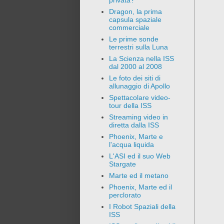
privata?
Dragon, la prima
capsula spaziale
commerciale
Le prime sonde
terrestri sulla Luna
La Scienza nella ISS
dal 2000 al 2008
Le foto dei siti di
allunaggio di Apollo
Spettacolare video-
tour della ISS
Streaming video in
diretta dalla ISS
Phoenix, Marte e
l'acqua liquida
L'ASI ed il suo Web
Stargate
Marte ed il metano
Phoenix, Marte ed il
perclorato
I Robot Spaziali della
ISS