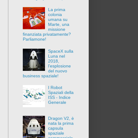
La prima
colonia
umana su
Marte, una
missione
finanziata privatamente?
Parliamone!
SpaceX sulla
Luna nel
2018,
l'esplosione
del nuovo
business spaziale!
I Robot
Spaziali della
ISS - Indice
Generale
Dragon V2, è
nata la prima
capsula
spaziale
commerciale