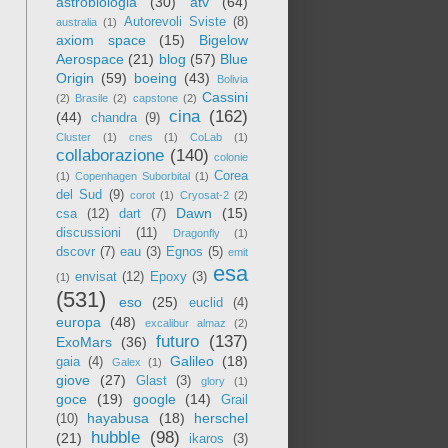
astrobiologia
(30)
atv
(64)
Autorevoli Sviste
(8)
australia
(1)
axiom space
(15)
Bigelow
Aerospace
(21)
blog
(57)
Blue
Origin
(59)
boeing
(43)
Bolivia
Cassini
(2)
Brasile
(2)
capstone
(2)
cina
(162)
(44)
chandra
(9)
Cluster
(1)
cnes
(1)
CoLab
(1)
collaborazione
(140)
colonie
Corea
(1)
Copenhagen Suborbital
(1)
del Sud
(9)
corot
(1)
Cryosat-2
(2)
Dawn
(15)
csa
(12)
dart
(7)
discussioni
(11)
Dragonfly
(1)
dscovr
(7)
eau
(3)
Egnos
(5)
emit
esa
envisat
(12)
Epoxy
(3)
(1)
(531)
eso
(25)
euclid
(4)
europa
(48)
excalibur almaz
(2)
futuro
(137)
ExoMars
(36)
Galileo
(18)
gaia
(4)
Galex
(1)
giove
(27)
Glast
(3)
glory
(1)
goce
(19)
google
(14)
Grail
hayabusa
(18)
herschel
(10)
hubble
(98)
(21)
ikaros
(3)