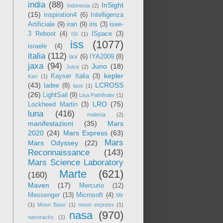
india
(88)
InSight
indonesia
(2)
(15)
inspiration4
(6)
Intelligenza
Artificiale
(9)
iran
(9)
iris
(3)
isee-
3 Reboot
(4)
ISpace
(3)
ISI
(1)
iss
(1077)
israele
(4)
italia
(112)
ixv
(6)
IYA2009
(8)
jaxa
(94)
Juno
(18)
Juice
(2)
kepler
Kayser Italia
(3)
Kari
(1)
(43)
LCROSS
ladee
(8)
laos
(1)
(26)
LightSail
(9)
Lisa Pathfinder
(1)
LRO
(75)
Lockheed Martin
(3)
luna
(416)
malesia
(2)
manifestazioni
(35)
Mars
2020
(24)
Mars Express
(63)
Mars
Mars Odyssey
(22)
Reconnaissance
(143)
Mars Science Laboratory
Marte
(621)
(160)
Maven
(17)
Mercurio
(12)
Messenger
(13)
Microsoft
(4)
Mir
(1)
Moon Base
(1)
moon express
(1)
nasa
(970)
nanoracks
(1)