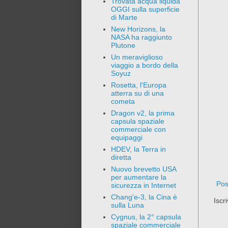
Trovata acqua liquida
OGGI sulla superficie
di Marte
New Horizons, la
NASA ha raggiunto
Plutone
Un meraviglioso
viaggio a bordo della
Soyuz
Rosetta, l'Europa
atterra su di una
cometa
Dragon v2, la prima
capsula spaziale
commerciale con
equipaggi
HDEV, la Terra in
diretta
Nuovo brevetto USA
per aumentare la
Pos
sicurezza in Internet
Chang'e-3, la Cina è
Iscri
sulla Luna
Cygnus, la 2° capsula
spaziale commerciale