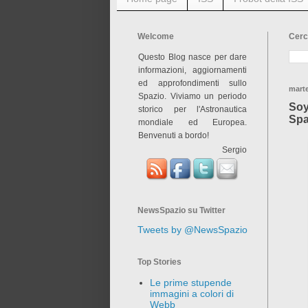
Welcome
Cerc
Questo Blog nasce per dare
informazioni, aggiornamenti
ed approfondimenti sullo
marte
Spazio. Viviamo un periodo
Soy
storico per l'Astronautica
Spa
mondiale ed Europea.
Benvenuti a bordo!
Sergio
NewsSpazio su Twitter
Tweets by @NewsSpazio
Top Stories
Le prime stupende
immagini a colori di
Webb