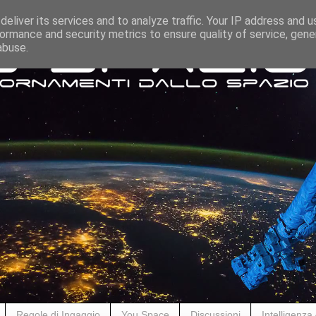
eliver its services and to analyze traffic. Your IP address and 
ormance and security metrics to ensure quality of service, gen
abuse.
Regole di Ingaggio
You Space
Discussioni
Intelligenza A