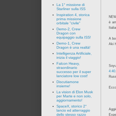
La 1° missione di
Starliner sulla ISS
Inspiration 4, storica
NEWS
prima missione
è ar
orbitale "civile"
Itali
Demo-2, Crew
Dragon con
equipaggio sulla ISS!
A bo
Demo-1, Crew
Aki 
Dragon è una realtà!
Intelligenza Artificiale,
inizia il viaggio!
Falcon Heavy,
Soyu
straordinario
4:40
successo per il super
lanciatore low cost!
Russ
Discutiamone
insieme!
Ecco
La vision di Elon Musk
per Marte e non solo,
aggiornamento!
SpaceX, storico 2°
Aggi
lancio ed atterraggio
dello stesso razzo
Expe