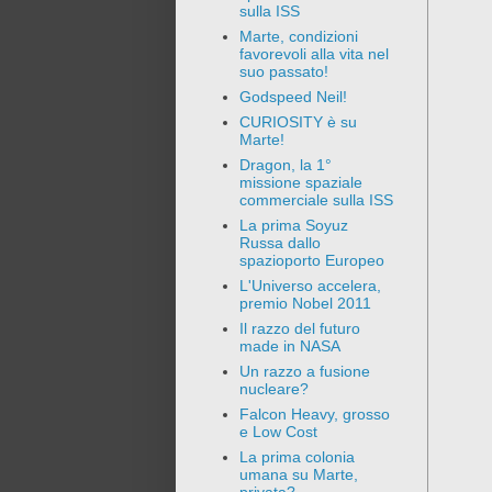
sulla ISS
Marte, condizioni
favorevoli alla vita nel
suo passato!
Godspeed Neil!
CURIOSITY è su
Marte!
Dragon, la 1°
missione spaziale
commerciale sulla ISS
La prima Soyuz
Russa dallo
spazioporto Europeo
L'Universo accelera,
premio Nobel 2011
Il razzo del futuro
made in NASA
Un razzo a fusione
nucleare?
Falcon Heavy, grosso
e Low Cost
La prima colonia
umana su Marte,