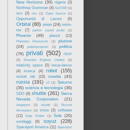
New Horizons
(30)
nigeria
(3)
Northrop Grumman
(4)
NuSTAR
(1)
oco
(3)
onu
(1)
Open Source
(1)
Opportunità di Lavoro
(6)
Orbital
(80)
orion
(24)
osiris-
rex
(7)
parker sound probe
(1)
Phoenix
(49)
planck
(13)
plutone
Planetary Resources
(1)
(24)
politica
polarisprogram
(1)
privati
(502)
(76)
RBSP
(2)
Reaction Engines Limited
(2)
relativity space
(5)
rexus-bexus
robot
(155)
(4)
ricerca
(4)
rosetta
(43)
rocket lab
(10)
russia
(191)
Saturno
s3
(1)
(35)
scienza e tecnologia
(36)
shuttle
(261)
Sierra
SDO
(9)
Nevada Corporation
(21)
singapore
(1)
skylab
(1)
Skyroot
smos
(3)
software
Aerospace
(1)
Sole
(20)
(12)
Solar Orbiter
(1)
soyuz
(228)
sondaggi
(8)
Spaceport America
(11)
Spaceport