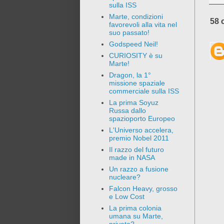
sulla ISS
Marte, condizioni
58 
favorevoli alla vita nel
suo passato!
Godspeed Neil!
CURIOSITY è su
Marte!
Dragon, la 1°
missione spaziale
commerciale sulla ISS
La prima Soyuz
Russa dallo
spazioporto Europeo
L'Universo accelera,
premio Nobel 2011
Il razzo del futuro
made in NASA
Un razzo a fusione
nucleare?
Falcon Heavy, grosso
e Low Cost
La prima colonia
umana su Marte,