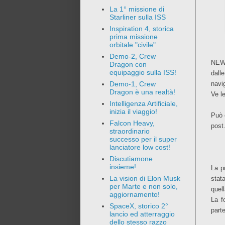
La 1° missione di
Starliner sulla ISS
Inspiration 4, storica
prima missione
orbitale "civile"
Demo-2, Crew
NEW
Dragon con
equipaggio sulla ISS!
dall
navi
Demo-1, Crew
Dragon è una realtà!
Ve l
Intelligenza Artificiale,
inizia il viaggio!
Può 
Falcon Heavy,
post
straordinario
successo per il super
lanciatore low cost!
Discutiamone
insieme!
La p
La vision di Elon Musk
stat
per Marte e non solo,
quell
aggiornamento!
La f
SpaceX, storico 2°
parte
lancio ed atterraggio
dello stesso razzo