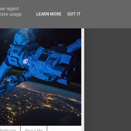
user-agent
erate usage
LEARN MORE
GOT IT
rtificiale
About Me