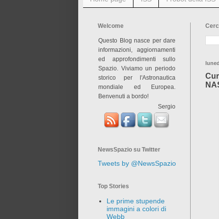
Welcome
Cerc
Questo Blog nasce per dare
informazioni, aggiornamenti
ed approfondimenti sullo
luned
Spazio. Viviamo un periodo
Cur
storico per l'Astronautica
NA
mondiale ed Europea.
Benvenuti a bordo!
Sergio
NewsSpazio su Twitter
Tweets by @NewsSpazio
Top Stories
Le prime stupende
immagini a colori di
Webb