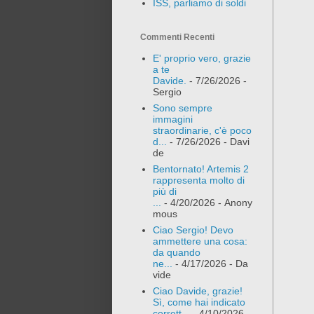
ISS, parliamo di soldi
Commenti Recenti
E' proprio vero, grazie
a te
Davide.
- 7/26/2026
-
Sergio
Sono sempre
immagini
straordinarie, c'è poco
d...
- 7/26/2026
- Davi
de
Bentornato! Artemis 2
rappresenta molto di
più di
...
- 4/20/2026
- Anony
mous
Ciao Sergio! Devo
ammettere una cosa:
da quando
ne...
- 4/17/2026
- Da
vide
Ciao Davide, grazie!
Sì, come hai indicato
corrett...
- 4/10/2026
-