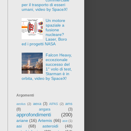
per il trasporto di esseri
umani, video by SpaceX!
Un motore
spaziale a
fusione
nucleare?
Laser, Boro
ed i progetti NASA
Falcon Heavy,
eccezionale
successo del
1° volo di test,
Starman è in
orbita, video by SpaceX!
Argomenti
aexa
(3)
ams
aeolus
(2)
AIPAS
(2)
(8)
angara
(3)
approfondimenti
(200)
ariane
(16)
Artemis
(66)
ase
(1)
asi
(68)
asteroidi
(48)