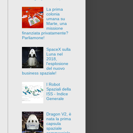
La prima
colonia
umana su
Marte, una
missione
finanziata privatamente?
Parliamone!
SpaceX sulla
Luna nel
2018,
l'esplosione
del nuovo
business spaziale!
I Robot
Spaziali della
ISS - Indice
Generale
Dragon V2, è
nata la prima
capsula
spaziale
commerciale