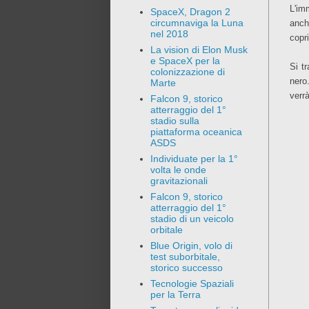
L'im
SpaceX, Dragon 2
circumnaviga la Luna
anch
nel 2018
copri
La vision di Elon Musk
e SpaceX per la
Si t
colonizzazione di
nero
Marte
verrà
Falcon 9, storico
atterraggio del 1°
stadio sulla
piattaforma oceanica
ASDS
Individuate per la 1°
volta le onde
gravitazionali
Falcon 9, storico
atterraggio del 1°
stadio di un veicolo
orbitale
Blue Origin, volo di
test suborbitale,
storico successo
Tecnologie Spaziali
per la Terra