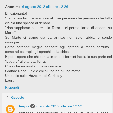
Anonimo
6 agosto 2012 alle ore 12:26
Emozionante!
Stamattina ho discusso con alcune persone che pensano che tutto
ciò sia uno spreco di denaro.
"Non sappiamo badare alla Terra e ci permettiamo di andare su
Marte"
Su Marte ci siamo già da anni..e non solo, abbiamo sonde
ovunque.
Forse sarebbe meglio pensare agli sprechi a fondo perduto...
come ad esempio gli sprechi della chiesa.
E poi... spero che chi pensa in questi termini faccia la sua parte nel
"badare" al pianeta Terra.
Cosa che mi risulta difficile credere.
Grande Nasa, ESA e chi più ne ha più ne metta.
Un bacio sulle Hazcams di Curiosity.
Laura
Rispondi
Risposte
Sergio
6 agosto 2012 alle ore 12:52
Purtroppo, specialmente qui da noi in Italia, è poco