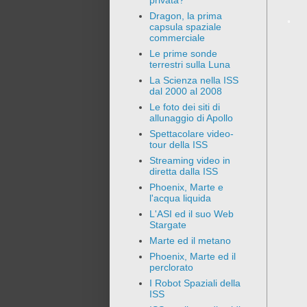
privata?
Dragon, la prima
capsula spaziale
commerciale
Le prime sonde
terrestri sulla Luna
La Scienza nella ISS
dal 2000 al 2008
Le foto dei siti di
allunaggio di Apollo
Spettacolare video-
tour della ISS
Streaming video in
diretta dalla ISS
Phoenix, Marte e
l'acqua liquida
L'ASI ed il suo Web
Stargate
Marte ed il metano
Phoenix, Marte ed il
perclorato
I Robot Spaziali della
ISS