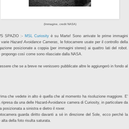
(Immagine, credit NASA)
S SPAZIO :-
MSL Curiosity
è su Marte! Sono arrivate le prime immagini
e varie
Hazard Avoidance Cameras
, le fotocamere usate per il controllo della
gazione posizionate a coppia (per immagini stereo) ai quattro lati del robot.
e propongo così come sono rilasciate dalla NASA.
essere che se a breve ne venissero pubblicate altre le aggiungerò in fondo al
.
rima che vedete in alto è quella che al momento ha risoluzione maggiore. E'
a ripresa da una delle Hazard-Avoidance camera di Curiosity, in particolare da
a posizionata a sinistra e dietro il rover.
otocamera guarda diritto davanti a sé in direzione del Sole, ecco perché la
 alta della foto risulta saturata.