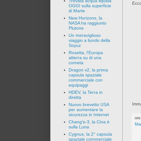
Trovata acqua liquida
Ecco
OGGI sulla superficie
di Marte
New Horizons, la
NASA ha raggiunto
Plutone
Un meraviglioso
viaggio a bordo della
Soyuz
Rosetta, l'Europa
atterra su di una
cometa
Dragon v2, la prima
capsula spaziale
commerciale con
equipaggi
HDEV, la Terra in
diretta
Imma
Nuovo brevetto USA
per aumentare la
sicurezza in Internet
or
Chang'e-3, la Cina è
Mar
sulla Luna
Cygnus, la 2° capsula
spaziale commerciale