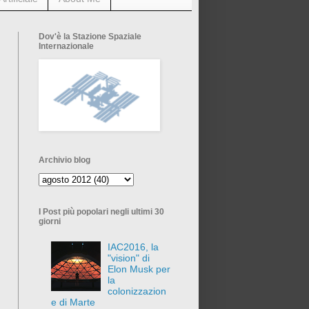
Dov'è la Stazione Spaziale
Internazionale
Archivio blog
I Post più popolari negli ultimi 30
giorni
IAC2016, la
"vision" di
Elon Musk per
la
colonizzazion
e di Marte