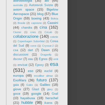
astrobiologia
(30)
atv
(64)
Autorevoli Sviste
(8)
australia
(1)
axiom space
(15)
Bigelow
Aerospace
(21)
blog
(57)
Blue
Origin
(59)
boeing
(43)
Bolivia
Cassini
(2)
Brasile
(2)
capstone
(2)
cina
(162)
(44)
chandra
(9)
Cluster
(1)
cnes
(1)
CoLab
(1)
collaborazione
(140)
colonie
Corea
(1)
Copenhagen Suborbital
(1)
del Sud
(9)
corot
(1)
Cryosat-2
(2)
Dawn
(15)
csa
(12)
dart
(7)
discussioni
(11)
Dragonfly
(1)
dscovr
(7)
eau
(3)
Egnos
(5)
emit
esa
envisat
(12)
Epoxy
(3)
(1)
(531)
eso
(25)
euclid
(4)
europa
(48)
excalibur almaz
(2)
futuro
(137)
ExoMars
(36)
Galileo
(18)
gaia
(4)
Galex
(1)
giove
(27)
Glast
(3)
glory
(1)
goce
(19)
google
(14)
Grail
hayabusa
(18)
herschel
(10)
hubble
(98)
(21)
ikaros
(3)