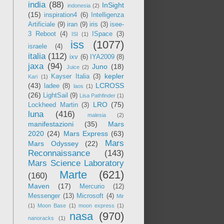
india
(88)
InSight
indonesia
(2)
(15)
inspiration4
(6)
Intelligenza
Artificiale
(9)
iran
(9)
iris
(3)
isee-
3 Reboot
(4)
ISpace
(3)
ISI
(1)
iss
(1077)
israele
(4)
italia
(112)
ixv
(6)
IYA2009
(8)
jaxa
(94)
Juno
(18)
Juice
(2)
kepler
Kayser Italia
(3)
Kari
(1)
(43)
LCROSS
ladee
(8)
laos
(1)
(26)
LightSail
(9)
Lisa Pathfinder
(1)
LRO
(75)
Lockheed Martin
(3)
luna
(416)
malesia
(2)
manifestazioni
(35)
Mars
2020
(24)
Mars Express
(63)
Mars
Mars Odyssey
(22)
Reconnaissance
(143)
Mars Science Laboratory
Marte
(621)
(160)
Maven
(17)
Mercurio
(12)
Messenger
(13)
Microsoft
(4)
Mir
(1)
Moon Base
(1)
moon express
(1)
nasa
(970)
nanoracks
(1)