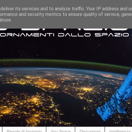
eliver its services and to analyze traffic. Your IP address and 
ormance and security metrics to ensure quality of service, gen
abuse.
Regole di Ingaggio
You Space
Discussioni
Intelligenza A