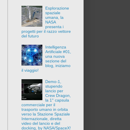
Esplorazione
spaziale
umana, la
NASA
presenta i
progetti per il razzo vettore
del futuro
Intelligenza
Artificiale #01,
una nuova
sezione del
blog, iniziamo
il viaggio!
Demo-1,
stupendo
lancio per
Crew Dragon,
la 1° capsula
commerciale per il
trasporto umano in orbita
verso la Stazione Spaziale
Internazionale, diretta
video del lancio e del
docking, by NASA/SpaceX!