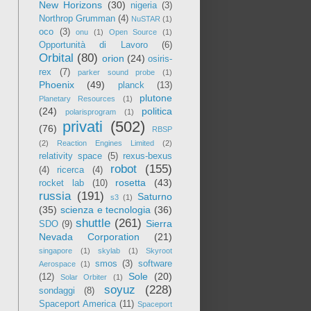
New Horizons
(30)
nigeria
(3)
Northrop Grumman
(4)
NuSTAR
(1)
oco
(3)
onu
(1)
Open Source
(1)
Opportunità di Lavoro
(6)
Orbital
(80)
orion
(24)
osiris-
rex
(7)
parker sound probe
(1)
Phoenix
(49)
planck
(13)
plutone
Planetary Resources
(1)
(24)
politica
polarisprogram
(1)
privati
(502)
(76)
RBSP
(2)
Reaction Engines Limited
(2)
relativity space
(5)
rexus-bexus
robot
(155)
(4)
ricerca
(4)
rosetta
(43)
rocket lab
(10)
russia
(191)
Saturno
s3
(1)
(35)
scienza e tecnologia
(36)
shuttle
(261)
Sierra
SDO
(9)
Nevada Corporation
(21)
singapore
(1)
skylab
(1)
Skyroot
smos
(3)
software
Aerospace
(1)
Sole
(20)
(12)
Solar Orbiter
(1)
soyuz
(228)
sondaggi
(8)
Spaceport America
(11)
Spaceport