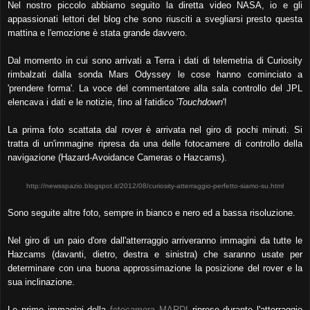
Nel nostro piccolo abbiamo seguito la diretta video NASA, io e gli
appassionati lettori del blog che sono riusciti a svegliarsi presto questa
mattina e l'emozione è stata grande davvero.
Dal momento in cui sono arrivati a Terra i dati di telemetria di Curiosity
rimbalzati dalla sonda Mars Odyssey le cose hanno cominciato a
'prendere forma'. La voce del commentatore alla sala controllo del JPL
elencava i dati e le notizie, fino al fatidico '
Touchdown
'!
La prima foto scattata dal rover è arrivata nel giro di pochi minuti. Si
tratta di un'immagine ripresa da una delle fotocamere di controllo della
navigazione (Hazard-Avoidance Cameras o Hazcams).
http://newsspazio.blogspot.it/2012/08/curiosity-atterraggio-perfetto-siamo-su.html
Sono seguite altre foto, sempre in bianco e nero ed a bassa risoluzione.
Nel giro di un paio d'ore dall'atterraggio arriveranno immagini da tutte le
Hazcams (davanti, dietro, destra e sinistra) che saranno usate per
determinare con una buona approssimazione la posizione del rover e la
sua inclinazione.
Le prime immagini della
fotocamera MARDI
riprese durante l'atterraggio