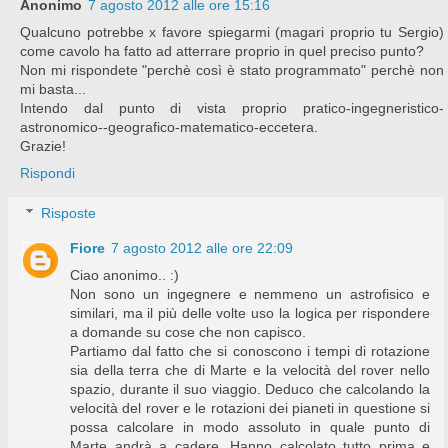
Anonimo
7 agosto 2012 alle ore 15:16
Qualcuno potrebbe x favore spiegarmi (magari proprio tu Sergio)
come cavolo ha fatto ad atterrare proprio in quel preciso punto?
Non mi rispondete "perchè così è stato programmato" perchè non
mi basta...
Intendo dal punto di vista proprio pratico-ingegneristico-
astronomico--geografico-matematico-eccetera.
Grazie!
Rispondi
Risposte
Fiore
7 agosto 2012 alle ore 22:09
Ciao anonimo.. :)
Non sono un ingegnere e nemmeno un astrofisico e
similari, ma il più delle volte uso la logica per rispondere
a domande su cose che non capisco.
Partiamo dal fatto che si conoscono i tempi di rotazione
sia della terra che di Marte e la velocità del rover nello
spazio, durante il suo viaggio. Deduco che calcolando la
velocità del rover e le rotazioni dei pianeti in questione si
possa calcolare in modo assoluto in quale punto di
Marte andrà a cadere. Hanno calcolato tutto prima e