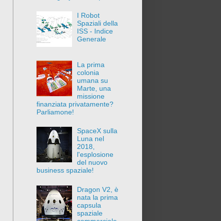
I Robot
Spaziali della
ISS - Indice
Generale
La prima
colonia
umana su
Marte, una
missione
finanziata privatamente?
Parliamone!
SpaceX sulla
Luna nel
2018,
l'esplosione
del nuovo
business spaziale!
Dragon V2, è
nata la prima
capsula
spaziale
commerciale