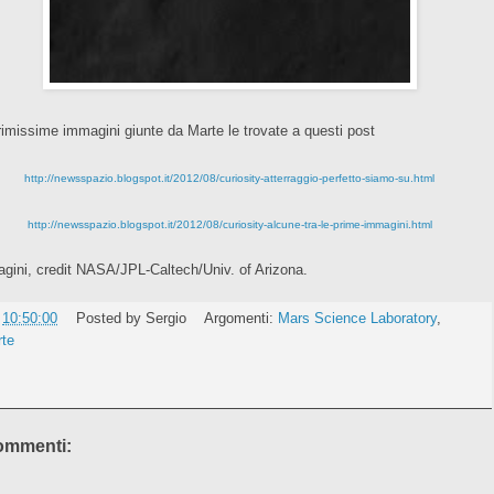
rimissime immagini giunte da Marte le trovate a questi post
http://newsspazio.blogspot.it/2012/08/curiosity-atterraggio-perfetto-siamo-su.html
http://newsspazio.blogspot.it/2012/08/curiosity-alcune-tra-le-prime-immagini.html
gini, credit NASA/JPL-Caltech/Univ. of Arizona.
e
10:50:00
Posted by
Sergio
Argomenti:
Mars Science Laboratory
,
te
ommenti: