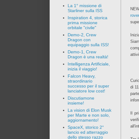
La 1° missione di
NEW
Starliner sulla ISS
rove
Inspiration 4, storica
super
prima missione
orbitale "civile"
Demo-2, Crew
Iniz
Dragon con
Siam
equipaggio sulla ISS!
comp
Demo-1, Crew
attiv
Dragon è una realtà!
Intelligenza Artificiale,
inizia il viaggio!
Falcon Heavy,
Curio
straordinario
successo per il super
di 1
lanciatore low cost!
part
Discutiamone
info
insieme!
La vision di Elon Musk
Il p
per Marte e non solo,
veri
aggiornamento!
all'
SpaceX, storico 2°
lancio ed atterraggio
dello stesso razzo