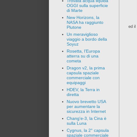
Trovata acqua liquida
OGGI sulla superficie
di Marte
New Horizons, la
NASA ha raggiunto
ed il
Plutone
Un meraviglioso
viaggio a bordo della
Soyuz
Rosetta, l'Europa
atterra su di una
cometa
Dragon v2, la prima
capsula spaziale
commerciale con
equipaggi
HDEV, la Terra in
diretta
Nuovo brevetto USA
per aumentare la
sicurezza in Internet
Chang'e-3, la Cina è
sulla Luna
Cygnus, la 2° capsula
spaziale commerciale