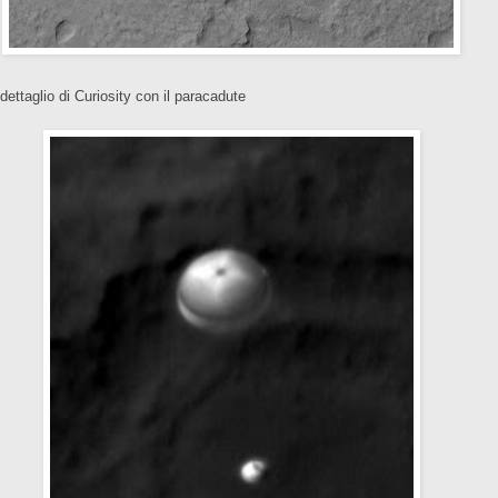
 dettaglio di Curiosity con il paracadute