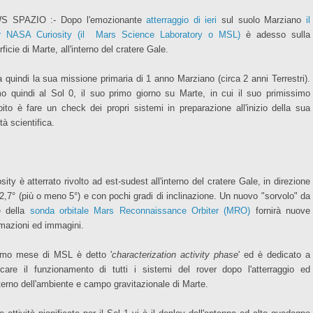
S SPAZIO :- Dopo l'emozionante
atterraggio di ieri
sul suolo Marziano
il
r NASA Curiosity (il Mars Science Laboratory o MSL)
è adesso sulla
ficie di Marte, all'interno del cratere Gale.
ia quindi la sua missione primaria di 1 anno Marziano (circa 2 anni Terrestri).
o quindi al Sol 0, il suo primo giorno su Marte, in cui il suo primissimo
ito è fare un check dei propri sistemi in preparazione all'inizio della sua
ità scientifica.
sity è atterrato rivolto ad est-sudest all'interno del cratere Gale, in direzione
12,7° (più o meno 5°) e con pochi gradi di inclinazione. Un nuovo "sorvolo" da
e della
sonda orbitale Mars Reconnaissance Orbiter (MRO)
fornirà nuove
rmazioni ed immagini.
rimo mese di MSL è detto '
characterization activity phase
' ed è dedicato a
ficare il funzionamento di tutti i sistemi del rover dopo l'atterraggio ed
interno dell'ambiente e campo gravitazionale di Marte.