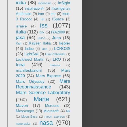
india
(88)
InSight
indonesia
(2)
(15)
inspiration4
(6)
Intelligenza
Artificiale
(9)
iran
(9)
iris
(3)
isee-
3 Reboot
(4)
ISpace
(3)
ISI
(1)
iss
(1077)
israele
(4)
italia
(112)
ixv
(6)
IYA2009
(8)
jaxa
(94)
Juno
(18)
Juice
(2)
kepler
Kayser Italia
(3)
Kari
(1)
(43)
LCROSS
ladee
(8)
laos
(1)
(26)
LightSail
(9)
Lisa Pathfinder
(1)
LRO
(75)
Lockheed Martin
(3)
luna
(416)
malesia
(2)
manifestazioni
(35)
Mars
2020
(24)
Mars Express
(63)
Mars
Mars Odyssey
(22)
Reconnaissance
(143)
Mars Science Laboratory
Marte
(621)
(160)
Maven
(17)
Mercurio
(12)
Messenger
(13)
Microsoft
(4)
Mir
(1)
Moon Base
(1)
moon express
(1)
nasa
(970)
nanoracks
(1)