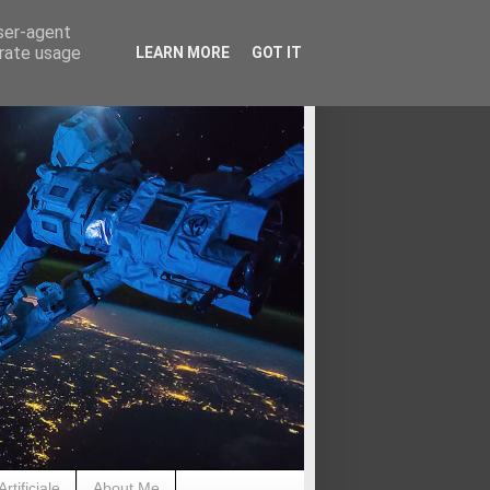
user-agent
erate usage
LEARN MORE
GOT IT
rtificiale
About Me