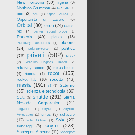
New Horizons
(30)
nigeria
(3)
Northrop Grumman
(4)
NuSTAR
(1)
oco
(3)
onu
(1)
Open Source
(1)
Opportunità di Lavoro
(6)
Orbital
(80)
orion
(24)
osiris-
rex
(7)
parker sound probe
(1)
Phoenix
(49)
planck
(13)
plutone
Planetary Resources
(1)
(24)
politica
polarisprogram
(1)
privati
(502)
(76)
RBSP
(2)
Reaction Engines Limited
(2)
relativity space
(5)
rexus-bexus
robot
(155)
(4)
ricerca
(4)
rosetta
(43)
rocket lab
(10)
russia
(191)
Saturno
s3
(1)
(35)
scienza e tecnologia
(36)
shuttle
(261)
Sierra
SDO
(9)
Nevada Corporation
(21)
singapore
(1)
skylab
(1)
Skyroot
smos
(3)
software
Aerospace
(1)
Sole
(20)
(12)
Solar Orbiter
(1)
soyuz
(228)
sondaggi
(8)
Spaceport America
(11)
Spaceport