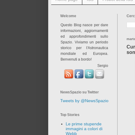
Welcome
Cerc
Questo Blog nasce per dare
informazioni, aggiornamenti
ed approfondimenti sullo
marte
Spazio. Viviamo un periodo
Cur
storico per l'Astronautica
son
mondiale ed Europea.
Benvenuti a bordo!
Sergio
NewsSpazio su Twitter
Tweets by @NewsSpazio
Top Stories
Le prime stupende
immagini a colori di
Webb