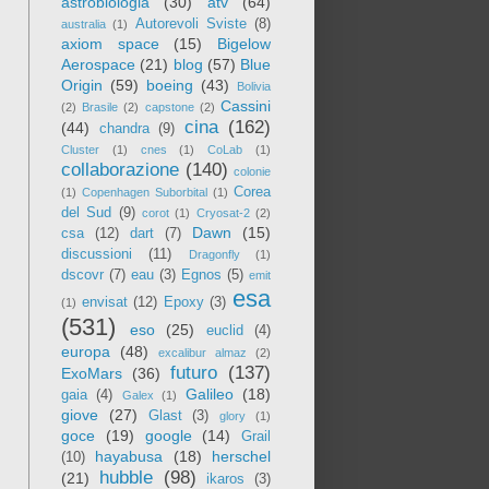
astrobiologia
(30)
atv
(64)
Autorevoli Sviste
(8)
australia
(1)
axiom space
(15)
Bigelow
Aerospace
(21)
blog
(57)
Blue
Origin
(59)
boeing
(43)
Bolivia
Cassini
(2)
Brasile
(2)
capstone
(2)
cina
(162)
(44)
chandra
(9)
Cluster
(1)
cnes
(1)
CoLab
(1)
collaborazione
(140)
colonie
Corea
(1)
Copenhagen Suborbital
(1)
del Sud
(9)
corot
(1)
Cryosat-2
(2)
Dawn
(15)
csa
(12)
dart
(7)
discussioni
(11)
Dragonfly
(1)
dscovr
(7)
eau
(3)
Egnos
(5)
emit
esa
envisat
(12)
Epoxy
(3)
(1)
(531)
eso
(25)
euclid
(4)
europa
(48)
excalibur almaz
(2)
futuro
(137)
ExoMars
(36)
Galileo
(18)
gaia
(4)
Galex
(1)
giove
(27)
Glast
(3)
glory
(1)
goce
(19)
google
(14)
Grail
hayabusa
(18)
herschel
(10)
hubble
(98)
(21)
ikaros
(3)