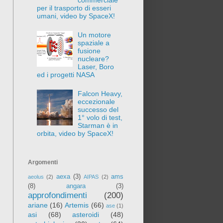
per il trasporto di esseri
umani, video by SpaceX!
Un motore
spaziale a
fusione
nucleare?
Laser, Boro
ed i progetti NASA
Falcon Heavy,
eccezionale
successo del
1° volo di test,
Starman è in
orbita, video by SpaceX!
Argomenti
aexa
(3)
ams
aeolus
(2)
AIPAS
(2)
(8)
angara
(3)
approfondimenti
(200)
ariane
(16)
Artemis
(66)
ase
(1)
asi
(68)
asteroidi
(48)