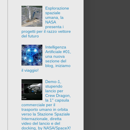
Esplorazione
spaziale
umana, la
NASA
presenta i
progetti per il razzo vettore
del futuro
Intelligenza
Artificiale #01,
una nuova
sezione del
blog, iniziamo
il viaggio!
Demo-1,
stupendo
lancio per
Crew Dragon,
la 1° capsula
commerciale per il
trasporto umano in orbita
verso la Stazione Spaziale
Internazionale, diretta
video del lancio e del
docking, by NASA/SpaceX!