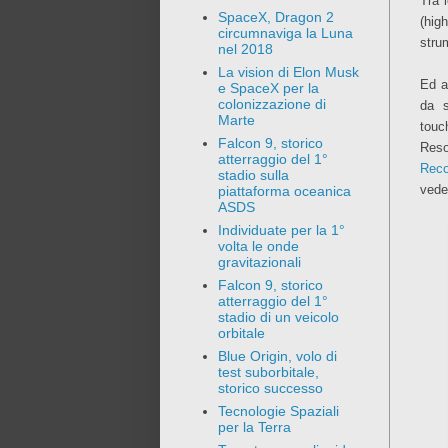
Tra l
SpaceX, Dragon 2
(hig
circumnaviga la Luna
stru
nel 2018
La vision di Elon Musk
Ed a
e SpaceX per la
colonizzazione di
da s
Marte
touc
Falcon 9, storico
Reso
atterraggio del 1°
Reco
stadio sulla
vede
piattaforma oceanica
ASDS
Individuate per la 1°
volta le onde
gravitazionali
Falcon 9, storico
atterraggio del 1°
stadio di un veicolo
orbitale
Blue Origin, volo di
test suborbitale,
storico successo
Tecnologie Spaziali
per la Terra