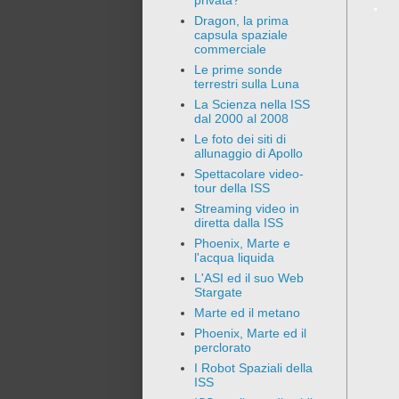
privata?
Dragon, la prima
capsula spaziale
commerciale
Le prime sonde
terrestri sulla Luna
La Scienza nella ISS
dal 2000 al 2008
Le foto dei siti di
allunaggio di Apollo
Spettacolare video-
tour della ISS
Streaming video in
diretta dalla ISS
Phoenix, Marte e
l'acqua liquida
L'ASI ed il suo Web
Stargate
Marte ed il metano
Phoenix, Marte ed il
perclorato
I Robot Spaziali della
ISS