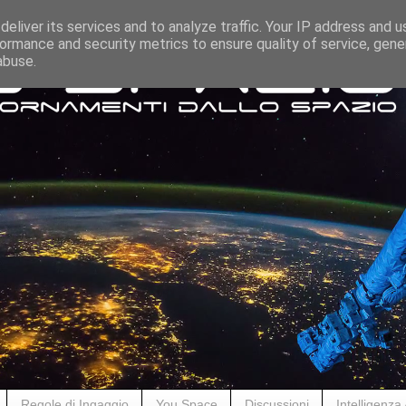
eliver its services and to analyze traffic. Your IP address and 
ormance and security metrics to ensure quality of service, gen
abuse.
Regole di Ingaggio
You Space
Discussioni
Intelligenza A