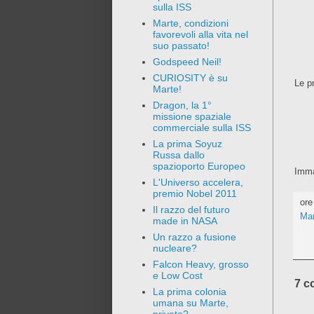
sulla ISS
Marte, condizioni
favorevoli alla vita nel
suo passato!
Godspeed Neil!
CURIOSITY è su
Le p
Marte!
Dragon, la 1°
missione spaziale
commerciale sulla ISS
La prima Soyuz
Russa dallo
spazioporto Europeo
Imma
L'Universo accelera,
premio Nobel 2011
or
Il razzo del futuro
Mar
made in NASA
Un razzo a fusione
nucleare?
Falcon Heavy, grosso
e Low Cost
7 c
La prima colonia
umana su Marte,