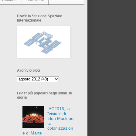
Dov'è la Stazione Spaziale
Internazionale
Archivio blog
I Post più popolari negli ultimi 30
giorni
IAC2016, la
"vision" di
Elon Musk per
la
colonizzazion
e di Marte