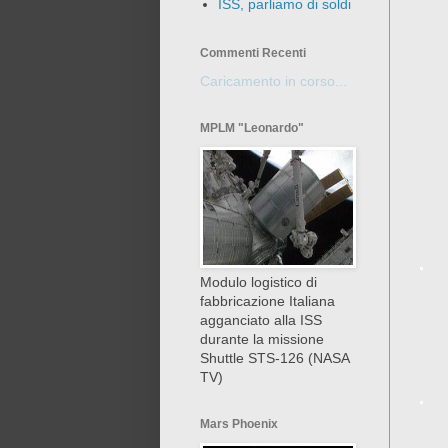
ISS, parliamo di soldi
Commenti Recenti
Caricamento in corso...
MPLM "Leonardo"
Modulo logistico di
fabbricazione Italiana
agganciato alla ISS
durante la missione
Shuttle STS-126 (NASA
TV)
Mars Phoenix