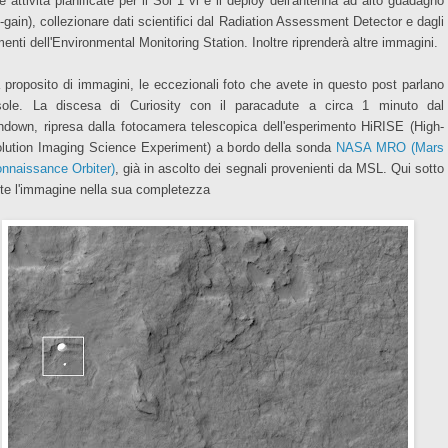
e attività pianificate per il Sol 1 vi è il deploy dell'antenna ad alto guadagno
h-gain), collezionare dati scientifici dal Radiation Assessment Detector e dagli
menti dell'Environmental Monitoring Station. Inoltre riprenderà altre immagini.
 proposito di immagini, le eccezionali foto che avete in questo post parlano
ole. La discesa di Curiosity con il paracadute a circa 1 minuto dal
hdown, ripresa dalla fotocamera telescopica dell'esperimento HiRISE (High-
lution Imaging Science Experiment) a bordo della sonda
NASA MRO (Mars
nnaissance Orbiter)
, già in ascolto dei segnali provenienti da MSL. Qui sotto
te l'immagine nella sua completezza