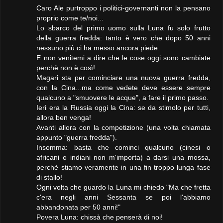
Caro Ale purtroppo i politici-governanti non la pensano
proprio come te/noi...
Lo sbarco del primo uomo sulla Luna fu solo frutto
della guerra fredda: tanto è vero che dopo 50 anni
nessuno più ci ha messo ancora piede.
E non venitemi a dire che le cose oggi sono cambiate
perchè non è così!
Magari sta per cominciare una nuova guerra fredda,
con la Cina...ma come vedete deve essere sempre
qualcuno a "smuovere le acque", a fare il primo passo.
Ieri era la Russia oggi la Cina: se da stimolo per tutti,
allora ben venga!
Avanti allora con la competizione (una volta chiamata
appunto "guerra fredda").
Insomma: basta che cominci qualcuno (cinesi o
africani o indiani non m'importa) a darsi una mossa,
perchè stiamo veramente in una fin troppo lunga fase
di stallo!
Ogni volta che guardo la Luna mi chiedo "Ma che fretta
c'era negli anni Sessanta se poi l'abbiamo
abbandonata per 50 anni!"
Povera Luna: chissà che penserà di noi!