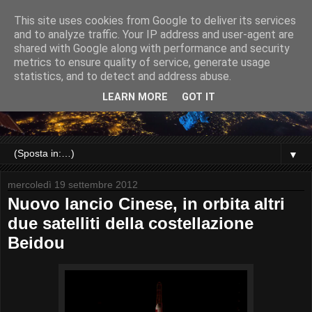
This site uses cookies from Google to deliver its services
and to analyze traffic. Your IP address and user-agent are
shared with Google along with performance and security
metrics to ensure quality of service, generate usage
statistics, and to detect and address abuse.
LEARN MORE
GOT IT
▼
mercoledì 19 settembre 2012
Nuovo lancio Cinese, in orbita altri
due satelliti della costellazione
Beidou