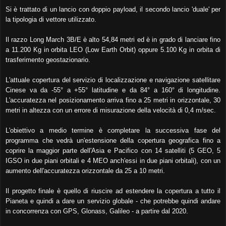
Si è trattato di un lancio con doppio payload, il secondo lancio 'duale' per
la tipologia di vettore utilizzato.
Il razzo Long March 3B/E è alto 54,84 metri ed è in grado di lanciare fino
a 11.200 Kg in orbita LEO (Low Earth Orbit) oppure 5.100 Kg in orbita di
trasferimento geostazionario.
L'attuale copertura del servizio di localizzazione e navigazione satellitare
Cinese va da -55° a +55° latitudine e da 84° a 160° di longitudine.
L'accuratezza nel posizionamento arriva fino a 25 metri in orizzontale, 30
metri in altezza con un errore di misurazione della velocità di 0,4 m/sec.
L'obiettivo a medio termine è completare la successiva fase del
programma che vedrà un'estensione della copertura geografica fino a
coprire la maggior parte dell'Asia e Pacifico con 14 satelliti (5 GEO, 5
IGSO in due piani orbitali e 4 MEO anch'essi in due piani orbitali), con un
aumento dell'accuratezza orizzontale da 25 a 10 metri.
Il progetto finale è quello di riuscire ad estendere la copertura a tutto il
Pianeta e quindi a dare un servizio globale - che potrebbe quindi andare
in concorrenza con GPS, Glonass, Galileo - a partire dal 2020.