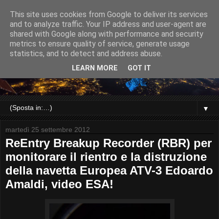
This site uses cookies from Google to deliver its services
and to analyze traffic. Your IP address and user-agent are
shared with Google along with performance and security
metrics to ensure quality of service, generate usage
statistics, and to detect and address abuse.
LEARN MORE
GOT IT
▼
martedì 25 settembre 2012
ReEntry Breakup Recorder (RBR) per
monitorare il rientro e la distruzione
della navetta Europea ATV-3 Edoardo
Amaldi, video ESA!