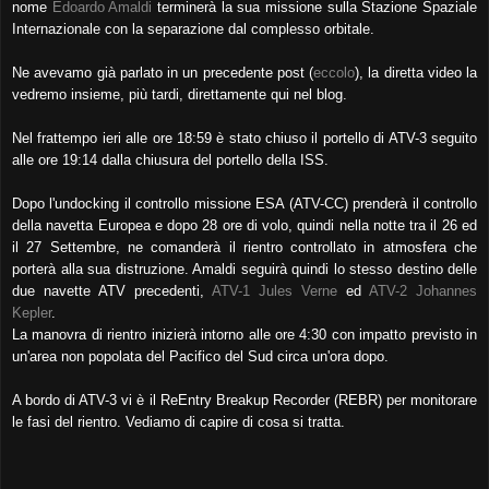
nome
Edoardo Amaldi
terminerà la sua missione sulla Stazione Spaziale
Internazionale con la separazione dal complesso orbitale.
Ne avevamo già parlato in un precedente post (
eccolo
), la diretta video la
vedremo insieme, più tardi, direttamente qui nel blog.
Nel frattempo ieri alle ore 18:59 è stato chiuso il portello di ATV-3 seguito
alle ore 19:14 dalla chiusura del portello della ISS.
Dopo l'undocking il controllo missione ESA (ATV-CC) prenderà il controllo
della navetta Europea e dopo 28 ore di volo, quindi nella notte tra il 26 ed
il 27 Settembre, ne comanderà il rientro controllato in atmosfera che
porterà alla sua distruzione. Amaldi seguirà quindi lo stesso destino delle
due navette ATV precedenti,
ATV-1 Jules Verne
ed
ATV-2 Johannes
Kepler
.
La manovra di rientro inizierà intorno alle ore 4:30 con impatto previsto in
un'area non popolata del Pacifico del Sud circa un'ora dopo.
A bordo di ATV-3 vi è il ReEntry Breakup Recorder (REBR) per monitorare
le fasi del rientro. Vediamo di capire di cosa si tratta.