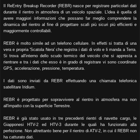
Il ReEntry Breakup Recorder (REBR) nasce per registrare particolari dati
durante il rientro in atmosfera di un veicolo spaziale. L'idea è quella di
avere maggiori informazioni che possano far meglio comprendere la
dinamica del rientro al fine di progettare scafi più sicuri più efficienti e
maggiormente controllabili.
REBR è molto simile ad un telefono cellulare. In effetti si tratta di una
vera e propria 'Scatola Nera' che registra i dati di volo e li manda a Terra.
Si trova all'interno dello scudo termico del veicolo che si appresta a
rientrare e tra i dati che esso è in grado di registrare vi sono coordinate
GPS, accelerazione, pressione, temperatura.
I dati sono inviati da REBR effettuando una chiamata telefonica
satellitare Iridium.
REBR è progettato per sopravvivere al rientro in atmosfera ma non
all'impatto con la superficie Terrestre.
REBR è già stato usato in tre precedenti rientri di navette cargo, le
Giapponesi HTV-2 ed HTV-3 durante le quali ha funzionato alla
perfezione. Non altrettanto bene per il rientro di ATV-2, in cui il REBR non
ha catturato dati.