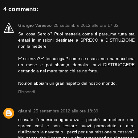
4 commenti:
Giorgio Varesco
25 settembre 2012 alle ore 17:32
Sai cosa Sergio? Puoi metterla come ti pare..ma tutta sta
enfasi in missioni destinate a SPRECO e DISTRUZIONE
non la metterei.
E' scienza?E' tecnologia? come se usassimo una macchina
un mese e poi sbam,a demolire anzi..DISTRUGGERE
gettandola nel mare,tanto chi se ne fotte.
No,non abbiam un gran rispetto del nostro mondo.
Rispondi
gianni
25 settembre 2012 alle ore 18:39
scusate l'ennesima ignoranza... perchè permettere uno
spreco così e non testare nuovi paracadute o altro
riutilizando la navetta o i pezzi per una missione sucessiva?
NN penso che il computer e altri componenti nn si possano