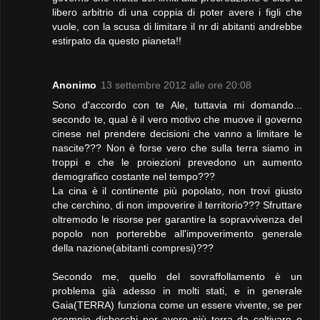
libero arbitrio di una coppia di poter avere i figli che
vuole, con la scusa di limitare il nr di abitanti andrebbe
estirpato da questo pianeta!!
Anonimo
13 settembre 2012 alle ore 20:08
Sono d'accordo con te Ale, tuttavia mi domando...
secondo te, qual è il vero motivo che muove il governo
cinese nel prendere decisioni che vanno a limitare le
nascite??? Non è forse vero che sulla terra siamo in
troppi e che le proiezioni prevedono un aumento
demografico costante nel tempo???
La cina è il continente più popolato, non trovi giusto
che cerchino, di non impoverire il territorio??? Sfruttare
oltremodo le risorse per garantire la sopravvivenza del
popolo non porterebbe all'impoverimento generale
della nazione(abitanti compresi)???
Secondo me, quello del sovraffollamento è un
problema già adesso in molti stati, e in generale
Gaia(TERRA) funziona come un essere vivente, se per
esempio disboschi per avere più terra da coltivare o