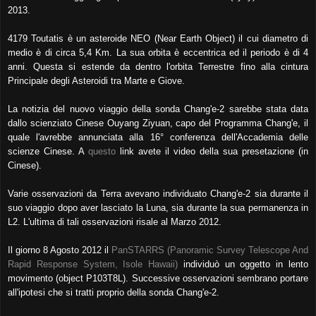
2013.
4179 Toutatis è un asteroide NEO (Near Earth Object) il cui diametro di
medio è di circa 5,4 Km. La sua orbita è eccentrica ed il periodo è di 4
anni. Questa si estende da dentro l'orbita Terrestre fino alla cintura
Principale degli Asteroidi tra Marte e Giove.
La notizia del nuovo viaggio della sonda Chang'e-2 sarebbe stata data
dallo scienziato Cinese Ouyang Ziyuan, capo del Programma Chang'e, il
quale l'avrebbe annunciata alla 16° conferenza dell'Accademia delle
scienze Cinese. A
questo
link avete il video della sua presetazione (in
Cinese).
Varie osservazioni da Terra avevano individuato Chang'e-2 sia durante il
suo viaggio dopo aver lasciato la Luna, sia durante la sua permanenza in
L2. L'ultima di tali osservazioni risale al Marzo 2012.
Il giorno 8 Agosto 2012 il
PanSTARRS (Panoramic Survey Telescope And
Rapid Response System, Isole Hawaii)
individuò un oggetto in lento
movimento (object P103T8L). Successive osservazioni sembrano portare
all'ipotesi che si tratti proprio della sonda Chang'e-2.