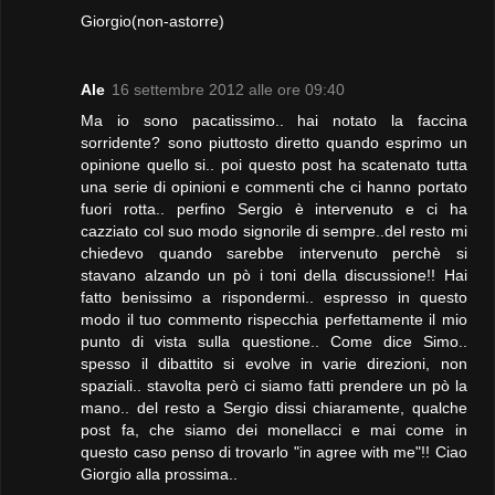
Giorgio(non-astorre)
Ale
16 settembre 2012 alle ore 09:40
Ma io sono pacatissimo.. hai notato la faccina
sorridente? sono piuttosto diretto quando esprimo un
opinione quello si.. poi questo post ha scatenato tutta
una serie di opinioni e commenti che ci hanno portato
fuori rotta.. perfino Sergio è intervenuto e ci ha
cazziato col suo modo signorile di sempre..del resto mi
chiedevo quando sarebbe intervenuto perchè si
stavano alzando un pò i toni della discussione!! Hai
fatto benissimo a rispondermi.. espresso in questo
modo il tuo commento rispecchia perfettamente il mio
punto di vista sulla questione.. Come dice Simo..
spesso il dibattito si evolve in varie direzioni, non
spaziali.. stavolta però ci siamo fatti prendere un pò la
mano.. del resto a Sergio dissi chiaramente, qualche
post fa, che siamo dei monellacci e mai come in
questo caso penso di trovarlo "in agree with me"!! Ciao
Giorgio alla prossima..