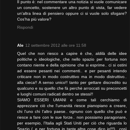
Il punto è: nel commentare una notizia si vuole comunicare
un concetto, sostenere un altro punto di vista, far vedere
un'altra linea di pensiero oppure ci si vuole solo sfogare?
Cos'ha più valore?
Rispondi
Ale
12 settembre 2012 alle ore 11:58
Quel che non riesco a capire è che, aldilà delle idee
politiche o ideologiche, che nello spazio per fortuna non
contano niente e della opinione che si esprime.. ci si ostini
ad essere pesanti nei commenti.. e per pesanti intendo
criticare non in modo costruttivo ma in modo distruttivo..
alla cieca!! A senso unico!! tanto per gettare discredito su
qualcuno e su quello che fà perchè arroccati su preconcetti
e luoghi comuni radicati dentro se stessi!!
SIAMO ESSERI UMANI e come tali cerchiamo di
apprezzare ciò che l'umanità riesce pianopiano a creare,
chi l'uno chi l'altro paese.. ognuno con quello che può e
riesce a fare con le sue forze.. non possiamo paragonare,
per esempio, l'Italia agli Stati Uniti per ciò che riguarda lo
Spazio (..e per fortuna in tante altre cose dico io!!!).. così