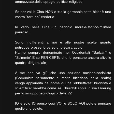
ammazzate,dello spregio politico-religioso.
Se per voi la Cina NON è = alla germania sotto hitler è una
vostra "fortuna" crederlo.
Io vedo nella Cina un pericolo morale-storico-militare
pauroso.
Sono indifferenti a noi e alle nostre scelte quanto
potrebbero esserlo verso uno scarafaggio.
Hanno sempre denominato noi Occidentali "Barbari" o
"Scimmie".E so PER CERTo che lo pensano ancora alivello
quadro-dirigenziale.
A me non va giù che una nazione nazionalsocialista
(Comunista falsamente e molto hitleriana nella realtà)
venga applaudita nel nome di una "obbiettività" buonista e
scientifica: sarebbe come se Churchill applaudisse Goering
per lo sviluppo tecnologico delle V2
IO e solo IO penso cosi'.VOI e SOLO VOI potete pensare
quello che volete.