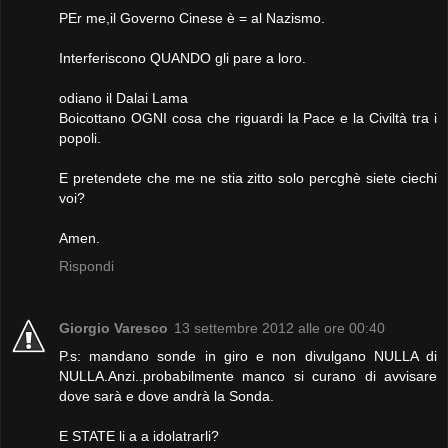
PEr me,il Governo Cinese è = al Nazismo.
Interferiscono QUANDO gli pare a loro.
odiano il Dalai Lama
Boicottano OGNI cosa che riguardi la Pace e la Civiltà tra i
popoli.
E pretendete che me ne stia zitto solo percghè siete ciechi
voi?
Amen.
Rispondi
Giorgio Varesco
13 settembre 2012 alle ore 00:40
P.s: mandano sonde in giro e non divulgano NULLA di
NULLA.Anzi..probabilmente manco si curano di avvisare
dove sarà e dove andrà la Sonda.
E STATE li a a idolatrarli?