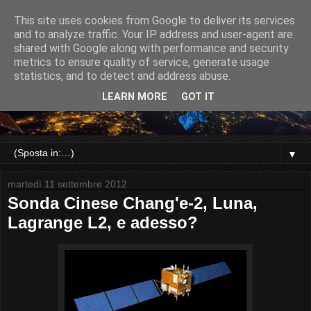
This site uses cookies from Google to deliver its services
and to analyze traffic. Your IP address and user-agent are
shared with Google along with performance and security
metrics to ensure quality of service, generate usage
statistics, and to detect and address abuse.
LEARN MORE
GOT IT
▼
martedì 11 settembre 2012
Sonda Cinese Chang'e-2, Luna,
Lagrange L2, e adesso?