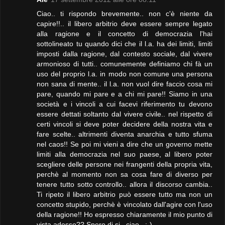
Ciao.. ti rispondo brevemente.. non c'è niente da
capire!!.. il libero arbitrio deve essere sempre legato
alla ragione e il concetto di democrazia l'hai
sottolineato tu quando dici che il l.a. ha dei limiti, limiti
imposti dalla ragione, dal contesto sociale, dal vivere
armonioso di tutti.. comunemente definiamo chi fà un
uso del proprio l.a. in modo non comune una persona
non sana di mente.. il l.a. non vuol dire faccio cosa mi
pare, quando mi pare e a chi mi pare!! Siamo in una
società e i vincoli a cui facevi riferimento tu devono
essere dettati soltanto dal vivere civile.. nel rispetto di
certi vincoli si deve poter decidere della nostra vita e
fare scelte.. altrimenti diventa anarchia e tutto sfuma
nel caos!! Se poi mi vieni a dire che un governo mette
limiti alla democrazia nel suo paese, al libero poter
scegliere delle persone nei frangenti della propria vita,
perchè al momento non sa cosa fare di diverso per
tenere tutto sotto controllo.. allora il discorso cambia..
Ti ripeto il libero arbitrio può essere tutto ma non un
concetto stupido, perchè è vincolato dall'agire con l'uso
della ragione!! Ho espresso chiaramente il mio punto di
vista adesso?? Spero di si.. ciao.. :-)