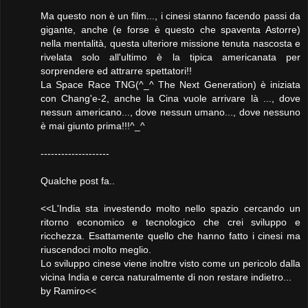
Ma questo non è un film..., i cinesi stanno facendo passi da
gigante, anche (e forse è questo che spaventa Astorre)
nella mentalità, questa ulteriore missione tenuta nascosta e
rivelata solo all'ultimo è la tipica americanata per
sorprendere ed attrarre spettatori!!
La Space Race TNG(^_^ The Next Generation) è iniziata
con Chang'e-2, anche la Cina vuole arrivare là ..., dove
nessun americano..., dove nessun umano..., dove nessuno
è mai giunto prima!!!^_^
--------------------
Qualche post fa..
<<L'India sta investendo molto nello spazio cercando un
ritorno economico e tecnologico che crei sviluppo e
ricchezza. Esattamente quello che hanno fatto i cinesi ma
riuscendoci molto meglio.
Lo sviluppo cinese viene inoltre visto come un pericolo dalla
vicina India e cerca naturalmente di non restare indietro...
by Ramiro<<