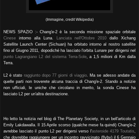
(Immagine, credit Wikipedia)
NEWS SPAZIO :- Chang'e-2 è la seconda missione spaziale orbitale
Cinese
intorno alla Luna.
Lanciata nell'Ottobre 2010
dallo Xichang
Satellite Launch Center (Sichuan) ha orbitato intorno al nostro satellite
fino al Giugno 2011, dopodiché ha lasciato l'orbita Lunare per dirigersi nel
punto Lagrangiano L2 del sistema Terra-Sole
, a 1,5 milioni di Km dalla
Terra.
L2 è stato
raggiunto dopo 77 giorni di viaggio
. Ma se adesso andate da
quelle parti non troverete alcuna traccia di Chang'e-2. Stando a notizie
non ufficiali, le uniche che circolano in merito, la sonda Cinese ha
lasciato L2 per un'altra destinazione.
Ho letto la notizia nel blog di The Planetary Society, in un bell'articolo di
Emily Lakdawalla. Il 15 Aprile scorso (qualche mese fa quindi) Chang'e-2
avrebbe lasciato il punto L2 per dirigersi verso l'
asteroide 4179 Toutatis
,
che dovrebbe raggiungere per un incontro ravvicinato (flyby) il 6 Gennaio