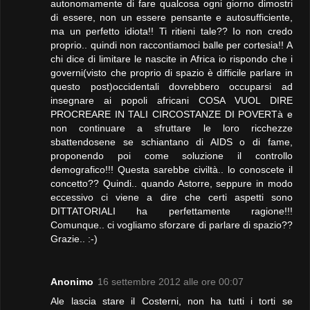
autonomamente di fare qualcosa ogni giorno dimostri
di essere, non un essere pensante e autosufficiente,
ma un perfetto idiota!! Ti ritieni tale?? Io non credo
proprio.. quindi non raccontiamoci balle per cortesia!! A
chi dice di limitare le nascite in Africa io rispondo che i
governi(visto che proprio di spazio è difficile parlare in
questo post)occidentali dovrebbero occuparsi ad
insegnare ai popoli africani COSA VUOL DIRE
PROCREARE IN TALI CIRCOSTANZE DI POVERTà e
non continuare a sfruttare le loro ricchezze
sbattendosene se schiantano di AIDS o di fame,
proponendo poi come soluzione il controllo
demografico!!! Questa sarebbe civiltà.. lo conoscete il
concetto?? Quindi.. quando Astorre, seppure in modo
eccessivo ci viene a dire che certi aspetti sono
DITTATORIALI ha perfettamente ragione!!!
Comunque.. ci vogliamo sforzare di parlare di spazio??
Grazie.. :-)
Anonimo
16 settembre 2012 alle ore 00:07
Ale lascia stare il Costerni, non ha tutti i torti se