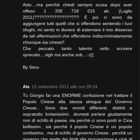
Asto...,ma perchè chiedi sempre scusa dopo aver
offeso 1 336 718 015 ab. (Luglio
2011)?????????????????? E poi ci sono da
aggiungere tutti quelli che si offendono sentendo i tuoi
sfoghi, mi sento in dovere di esternare il mio dissenso
da tali affermazioni che offendono indiscriminatamente
chiunque sia cinese!!
Che peccato tanto talento nello scrivere
sprecato....sigh ma anche sob...:-(((
By Simo
Ale
12 settembre 2012 alle ore 09:24
Tu Giorgio fai una ENORME confusione nel trattare il
Popolo Cinese alla stessa stregua del Governo
Cinese... Sono due mondi differenti, distinti e
sopratutto lontanissimi.. dovresti parlare giustamente
non di schifo di paese, sia perchè ci sono posti in Cina
bellissimi.. sia perchè il popolo Cinese è un popolo
umilissimo.. ma di schifo di governo Cinese.. perchè un
governo che mette dei limiti alla procreazione e cioè al