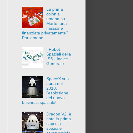
La prima
colonia
umana su
Marte, una
missione
finanziata privatamente?
Parliamone!
I Robot
Spaziali della
ISS - Indice
Generale
SpaceX sulla
Luna nel
2018,
l'esplosione
del nuovo
business spaziale!
Dragon V2, è
nata la prima
capsula
spaziale
commerciale