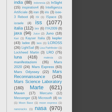
india
(88)
InSight
indonesia
(2)
(15)
inspiration4
(6)
Intelligenza
Artificiale
(9)
iran
(9)
iris
(3)
isee-
3 Reboot
(4)
ISpace
(3)
ISI
(1)
iss
(1077)
israele
(4)
italia
(112)
ixv
(6)
IYA2009
(8)
jaxa
(94)
Juno
(18)
Juice
(2)
kepler
Kayser Italia
(3)
Kari
(1)
(43)
LCROSS
ladee
(8)
laos
(1)
(26)
LightSail
(9)
Lisa Pathfinder
(1)
LRO
(75)
Lockheed Martin
(3)
luna
(416)
malesia
(2)
manifestazioni
(35)
Mars
2020
(24)
Mars Express
(63)
Mars
Mars Odyssey
(22)
Reconnaissance
(143)
Mars Science Laboratory
Marte
(621)
(160)
Maven
(17)
Mercurio
(12)
Messenger
(13)
Microsoft
(4)
Mir
(1)
Moon Base
(1)
moon express
(1)
nasa
(970)
nanoracks
(1)