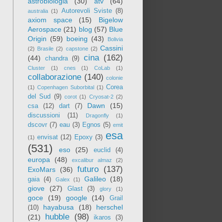
astrobiologia
(30)
atv
(64)
Autorevoli Sviste
(8)
australia
(1)
axiom space
(15)
Bigelow
Aerospace
(21)
blog
(57)
Blue
Origin
(59)
boeing
(43)
Bolivia
Cassini
(2)
Brasile
(2)
capstone
(2)
cina
(162)
(44)
chandra
(9)
Cluster
(1)
cnes
(1)
CoLab
(1)
collaborazione
(140)
colonie
Corea
(1)
Copenhagen Suborbital
(1)
del Sud
(9)
corot
(1)
Cryosat-2
(2)
Dawn
(15)
csa
(12)
dart
(7)
discussioni
(11)
Dragonfly
(1)
dscovr
(7)
eau
(3)
Egnos
(5)
emit
esa
envisat
(12)
Epoxy
(3)
(1)
(531)
eso
(25)
euclid
(4)
europa
(48)
excalibur almaz
(2)
futuro
(137)
ExoMars
(36)
Galileo
(18)
gaia
(4)
Galex
(1)
giove
(27)
Glast
(3)
glory
(1)
goce
(19)
google
(14)
Grail
hayabusa
(18)
herschel
(10)
hubble
(98)
(21)
ikaros
(3)