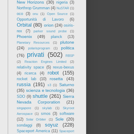
New Horizons
(30)
nigeria
(3)
Northrop Grumman
(4)
NuSTAR
(1)
oco
(3)
onu
(1)
Open Source
(1)
Opportunità di Lavoro
(6)
Orbital
(80)
orion
(24)
osiris-
rex
(7)
parker sound probe
(1)
Phoenix
(49)
planck
(13)
plutone
Planetary Resources
(1)
(24)
politica
polarisprogram
(1)
privati
(502)
(76)
RBSP
(2)
Reaction Engines Limited
(2)
relativity space
(5)
rexus-bexus
robot
(155)
(4)
ricerca
(4)
rosetta
(43)
rocket lab
(10)
russia
(191)
Saturno
s3
(1)
(35)
scienza e tecnologia
(36)
shuttle
(261)
Sierra
SDO
(9)
Nevada Corporation
(21)
singapore
(1)
skylab
(1)
Skyroot
smos
(3)
software
Aerospace
(1)
Sole
(20)
(12)
Solar Orbiter
(1)
soyuz
(228)
sondaggi
(8)
Spaceport America
(11)
Spaceport