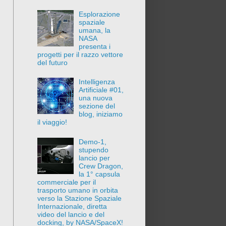
Esplorazione
spaziale
umana, la
NASA
presenta i
progetti per il razzo vettore
del futuro
Intelligenza
Artificiale #01,
una nuova
sezione del
blog, iniziamo
il viaggio!
Demo-1,
stupendo
lancio per
Crew Dragon,
la 1° capsula
commerciale per il
trasporto umano in orbita
verso la Stazione Spaziale
Internazionale, diretta
video del lancio e del
docking, by NASA/SpaceX!