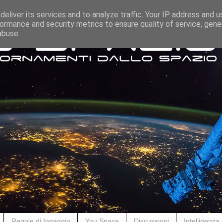
eliver its services and to analyze traffic. Your IP address and 
ormance and security metrics to ensure quality of service, gen
abuse.
Regole di Ingaggio
You Space
Discussioni
Intelligenza A