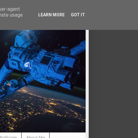
user-agent
erate usage
LEARN MORE
GOT IT
rtificiale
About Me