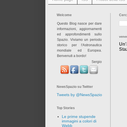
Welcome
Cerc
Questo Blog nasce per dare
informazioni, aggiornamenti
ed approfondimenti sullo
vener
Spazio. Viviamo un periodo
Un'a
storico per l'Astronautica
Sta
mondiale ed Europea.
Benvenuti a bordo!
Sergio
NewsSpazio su Twitter
Tweets by @NewsSpazio
Top Stories
Le prime stupende
immagini a colori di
Webb