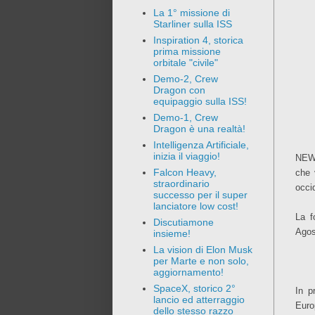
La 1° missione di
Starliner sulla ISS
Inspiration 4, storica
prima missione
orbitale "civile"
Demo-2, Crew
Dragon con
equipaggio sulla ISS!
Demo-1, Crew
Dragon è una realtà!
Intelligenza Artificiale,
inizia il viaggio!
NEWS
Falcon Heavy,
che 
straordinario
occid
successo per il super
lanciatore low cost!
La f
Discutiamone
Agos
insieme!
La vision di Elon Musk
per Marte e non solo,
aggiornamento!
SpaceX, storico 2°
In p
lancio ed atterraggio
Euro
dello stesso razzo