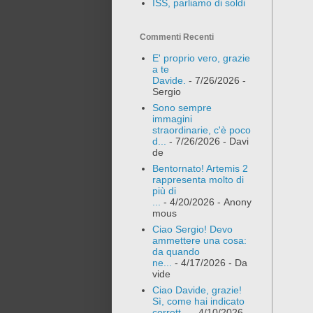
ISS, parliamo di soldi
Commenti Recenti
E' proprio vero, grazie
a te
Davide.
- 7/26/2026
-
Sergio
Sono sempre
immagini
straordinarie, c'è poco
d...
- 7/26/2026
- Davi
de
Bentornato! Artemis 2
rappresenta molto di
più di
...
- 4/20/2026
- Anony
mous
Ciao Sergio! Devo
ammettere una cosa:
da quando
ne...
- 4/17/2026
- Da
vide
Ciao Davide, grazie!
Sì, come hai indicato
corrett...
- 4/10/2026
-