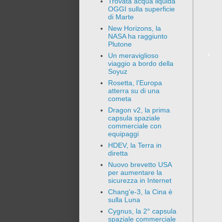
Trovata acqua liquida
OGGI sulla superficie
di Marte
New Horizons, la
NASA ha raggiunto
Plutone
Un meraviglioso
viaggio a bordo della
Soyuz
Rosetta, l'Europa
atterra su di una
cometa
Dragon v2, la prima
capsula spaziale
commerciale con
equipaggi
HDEV, la Terra in
diretta
Nuovo brevetto USA
per aumentare la
sicurezza in Internet
Chang'e-3, la Cina è
sulla Luna
Cygnus, la 2° capsula
spaziale commerciale