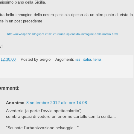
imissimo piano della Sicilia.
ltra bella immagine della nostra penisola ripresa da un altro punto di vista la
ate in un post precedente
http://newsspazio.blogspot.it/2012/03/una-splendida-immagine-della-nostra.html
y!
e
12:30:00
Posted by
Sergio
Argomenti:
iss
,
italia
,
terra
ommenti:
Anonimo
8 settembre 2012 alle ore 14:08
A vederla (a parte l'ovvia spettacolarita')
sembra quasi di vedere un enorme cartello con la scritta...
"Scusate l'urbanizzazione selvaggia..."