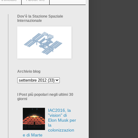
Dov'è la Stazione Spaziale
Internazionale
Archivio blog
I Post più popolari negli ultimi 30
giorni
IAC2016, la
"vision" di
Elon Musk per
la
colonizzazion
e di Marte