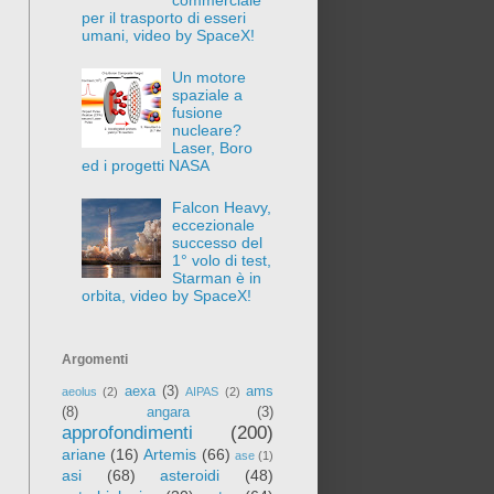
per il trasporto di esseri
umani, video by SpaceX!
Un motore
spaziale a
fusione
nucleare?
Laser, Boro
ed i progetti NASA
Falcon Heavy,
eccezionale
successo del
1° volo di test,
Starman è in
orbita, video by SpaceX!
Argomenti
aexa
(3)
ams
aeolus
(2)
AIPAS
(2)
(8)
angara
(3)
approfondimenti
(200)
ariane
(16)
Artemis
(66)
ase
(1)
asi
(68)
asteroidi
(48)