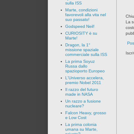
sulla ISS
Marte, condizioni
favorevoli alla vita nel
Chiu
suo passato!
La s
Godspeed Neil!
cost
pubb
CURIOSITY è su
Marte!
Pos
Dragon, la 1°
missione spaziale
Iscri
commerciale sulla ISS
La prima Soyuz
Russa dallo
spazioporto Europeo
L'Universo accelera,
premio Nobel 2011
Il razzo del futuro
made in NASA
Un razzo a fusione
nucleare?
Falcon Heavy, grosso
e Low Cost
La prima colonia
umana su Marte,