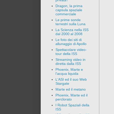
privata?
Dragon, la prima
capsula spaziale
commerciale
Le prime sonde
terrestri sulla Luna
La Scienza nella ISS
dal 2000 al 2008
Le foto dei siti di
allunaggio di Apollo
Spettacolare video-
tour della ISS
Streaming video in
diretta dalla ISS
Phoenix, Marte e
l'acqua liquida
L'ASI ed il suo Web
Stargate
Marte ed il metano
Phoenix, Marte ed il
perclorato
I Robot Spaziali della
ISS