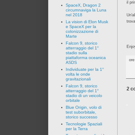
il pr
SpaceX, Dragon 2
circumnaviga la Luna
nel 2018
Un'a
trov
La vision di Elon Musk
e SpaceX per la
colonizzazione di
Marte
Falcon 9, storico
Enjo
atterraggio del 1°
stadio sulla
piattaforma oceanica
or
ASDS
Individuate per la 1°
volta le onde
gravitazionali
Falcon 9, storico
2 c
atterraggio del 1°
stadio di un veicolo
orbitale
Blue Origin, volo di
test suborbitale,
storico successo
Tecnologie Spaziali
per la Terra