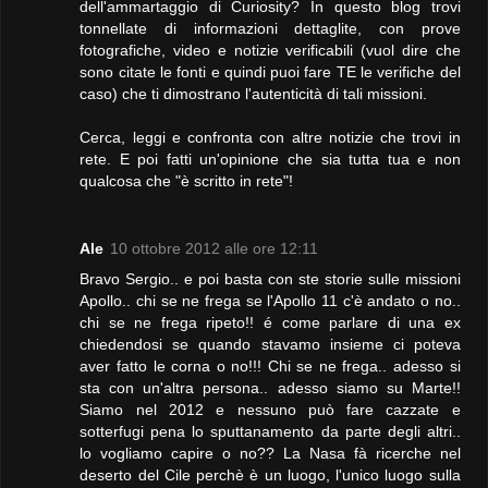
dell'ammartaggio di Curiosity? In questo blog trovi
tonnellate di informazioni dettaglite, con prove
fotografiche, video e notizie verificabili (vuol dire che
sono citate le fonti e quindi puoi fare TE le verifiche del
caso) che ti dimostrano l'autenticità di tali missioni.
Cerca, leggi e confronta con altre notizie che trovi in
rete. E poi fatti un'opinione che sia tutta tua e non
qualcosa che "è scritto in rete"!
Ale
10 ottobre 2012 alle ore 12:11
Bravo Sergio.. e poi basta con ste storie sulle missioni
Apollo.. chi se ne frega se l'Apollo 11 c'è andato o no..
chi se ne frega ripeto!! é come parlare di una ex
chiedendosi se quando stavamo insieme ci poteva
aver fatto le corna o no!!! Chi se ne frega.. adesso si
sta con un'altra persona.. adesso siamo su Marte!!
Siamo nel 2012 e nessuno può fare cazzate e
sotterfugi pena lo sputtanamento da parte degli altri..
lo vogliamo capire o no?? La Nasa fà ricerche nel
deserto del Cile perchè è un luogo, l'unico luogo sulla