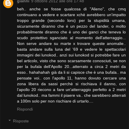
gianni
9 ottobre 2012 alle ore 17:48
beh.. anche se fosse qualcosa di "Alieno", che cmq
continuano a vedere e scartare xchè avrebbero un'impatto
troppo grande (secondo loro) per la stupidità umana,
sicuramente diranno che è un pezzo del lander, o molto
probabilmente diranno che è uno dei ganci che teneva lo
scudo protettivo sganciato al momento dell'atterraggio...
Non serve andare su marte x trovare queste anomalie..
basta andare sulla luna del '69 e vedere le spettacolari
immagini dei lunokod.. anzi sui lunokod si potrebbe fare un
bel articolo, visto che sono scarsamente conosciuti, se non
per la bufala dell'Apollo 20...atterrato a circa 2 metri da
esso.. hahahahah già da li si capisce che è una bufala.. ma
pensate voi.. con l'apollo 11, hanno dovuto cercare una
zona libera da sassi perchè si rischiava il danno, con
l'apollo 20 riecono a fare un'atterraggio perfetto a 2 metri
dal lunokod.. ma fammi il piaere va.. che sarebbero atterrati
a 100m solo per non rischiare di urtarlo....
Rispondi
Risposte