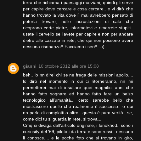
terra che richiama i paesaggi marziani, quindi gli serve
per capire dove cercare e cosa cercare.. e vi dirò che
hanno trovato la vita dove lì mai avrebbero pensato di
poterla trovare, nelle incrostazioni di sale che
ricoprono certe pietre, informatevi e rimarrete stupiti..
usate il cervello se l'avete per capire e non per andare
dietro alle cazzate in rete, che qui non possono avere
nessuna risonanza!! Facciamo i seri!! :-))
gianni
10 ottobre 2012 alle ore 15:08
beh.. io nn direi chi se ne frega delle missioni apollo....
lo dirò nel momento in cui ci ritorneranno, nn mi
permetterei mai di insultare quei magnifici anni che
hanno fatto sognare ed hanno fatto fare un balzo
tecnologico all'umanità... certo sarebbe bello che
mostrassero quello che realmente è successo.. e qui
nn parlo di complotti o altro.. questa è pura verità.. se,
come dici tu si guarda in rete, si trova...
Cmq si divaga dall'articolo originale, i lunokhod.. sono i
curiosity del '69, pilotati da terra e sono russi.. nessuno
li conosce.... e le poche foto che si trovano in giro,