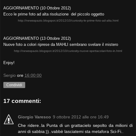
AGGIORNAMENTO (10 Ottobre 2012)
Ecco le prime foto ad alta risoluzione del piccolo oggetto
http://newsspazio.blogspot.it/2012/10/curiosity-le-prime-foto-ad-alta.html
AGGIORNAMENTO (13 Ottobre 2012)
Nuove foto a colori riprese da MAHLI sembrano svelare il mistero
http://newsspazio.blogspot.it/2012/10/curiosity-nuove-spettacolari-foto-in.html
Enjoy!
Sergio
ore
16:00:00
Condividi
17 commenti:
Giorgio Varesco
9 ottobre 2012 alle ore 16:49
Che ridere..la Punta di un grattacielo sepolto da milioni di
anni di sabbia:))..vabbè lasciatemi sta metafora Sci-Fi..