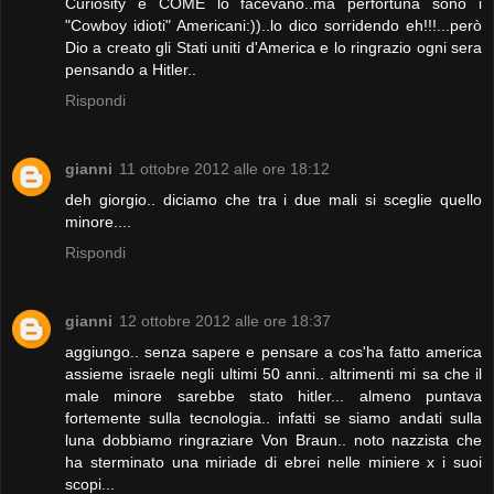
Curiosity e COME lo facevano..ma perfortuna sono i
"Cowboy idioti" Americani:))..lo dico sorridendo eh!!!...però
Dio a creato gli Stati uniti d'America e lo ringrazio ogni sera
pensando a Hitler..
Rispondi
gianni
11 ottobre 2012 alle ore 18:12
deh giorgio.. diciamo che tra i due mali si sceglie quello
minore....
Rispondi
gianni
12 ottobre 2012 alle ore 18:37
aggiungo.. senza sapere e pensare a cos'ha fatto america
assieme israele negli ultimi 50 anni.. altrimenti mi sa che il
male minore sarebbe stato hitler... almeno puntava
fortemente sulla tecnologia.. infatti se siamo andati sulla
luna dobbiamo ringraziare Von Braun.. noto nazzista che
ha sterminato una miriade di ebrei nelle miniere x i suoi
scopi...