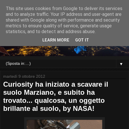
This site uses cookies from Google to deliver its services
and to analyze traffic. Your IP address and user-agent are
shared with Google along with performance and security
metrics to ensure quality of service, generate usage
statistics, and to detect and address abuse.
LEARN MORE
GOT IT
▼
martedì 9 ottobre 2012
Curiosity ha iniziato a scavare il
suolo Marziano, e subito ha
trovato... qualcosa, un oggetto
brillante al suolo, by NASA!