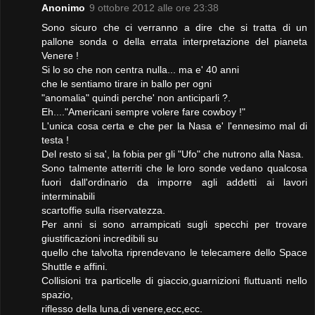
Anonimo
9 ottobre 2012 alle ore 23:38
Sono sicuro che ci verranno a dire che si tratta di un
pallone sonda o della errata interpretazione del pianeta
Venere !
Si lo so che non centra nulla... ma e' 40 anni
che le sentiamo tirare in ballo per ogni
"anomalia" quindi perche' non anticiparli ?.
Eh...."Americani sempre volere fare cowboy !"
L'unica cosa certa e che per la Nasa e' l'ennesimo mal di
testa !
Del resto si sa', la fobia per gli "Ufo" che nutrono alla Nasa.
Sono talmente atterriti che le loro sonde vedano qualcosa
fuori dall'ordinario da imporre agli addetti ai lavori
interminabili
scartoffie sulla riservatezza.
Per anni si sono arrampicati sugli specchi per trovare
giustificazioni incredibili su
quello che talvolta riprendevano le telecamere dello Space
Shuttle e affini.
Collisioni tra particelle di giaccio,guarnizioni fluttuanti nello
spazio,
riflesso della luna,di venere,ecc,ecc.