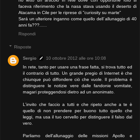
ho letto un articolo in rete dove con opportune foto si
faceva riferimento che la nasa stava usando il deserto di
Atacama in Cile per le riprese di "curiosity su marte"
Sará un ulteriore inganno come quello dell´allunaggio di 40
anni fa???......
Rispondi
Risposte
Sergio
10 ottobre 2012 alle ore 10:08
In rete, tanto per usare una frase fatta, si trova tutto ed
il contrario di tutto. Un grande pregio di Internet è che
chiunque può diffondere ciò che vuole. Il problema è
distinguere le notizie vere dalle fandonie vomitate,
magari proteggendosi dietro ad un anonimato.
L'invito che faccio a tutti e che ripeto anche a te è
quello di non prendere per buono tutto quello che
leggi, ma usa il tuo cervello per distinguere il falso dal
vero.
Parliamo dell'allunaggio delle missioni Apollo e