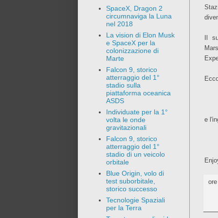
Staz
SpaceX, Dragon 2
circumnaviga la Luna
dive
nel 2018
La vision di Elon Musk
Il s
e SpaceX per la
Mar
colonizzazione di
Expe
Marte
Falcon 9, storico
atterraggio del 1°
Ecco
stadio sulla
piattaforma oceanica
ASDS
Individuate per la 1°
e l'i
volta le onde
gravitazionali
Falcon 9, storico
atterraggio del 1°
stadio di un veicolo
Enjo
orbitale
Blue Origin, volo di
test suborbitale,
or
storico successo
Tecnologie Spaziali
per la Terra