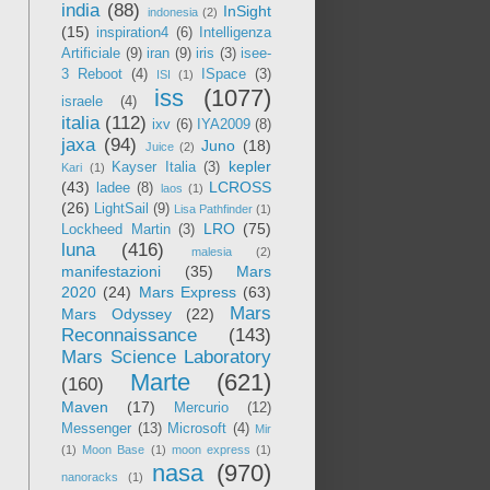
india
(88)
InSight
indonesia
(2)
(15)
inspiration4
(6)
Intelligenza
Artificiale
(9)
iran
(9)
iris
(3)
isee-
3 Reboot
(4)
ISpace
(3)
ISI
(1)
iss
(1077)
israele
(4)
italia
(112)
ixv
(6)
IYA2009
(8)
jaxa
(94)
Juno
(18)
Juice
(2)
kepler
Kayser Italia
(3)
Kari
(1)
(43)
LCROSS
ladee
(8)
laos
(1)
(26)
LightSail
(9)
Lisa Pathfinder
(1)
LRO
(75)
Lockheed Martin
(3)
luna
(416)
malesia
(2)
manifestazioni
(35)
Mars
2020
(24)
Mars Express
(63)
Mars
Mars Odyssey
(22)
Reconnaissance
(143)
Mars Science Laboratory
Marte
(621)
(160)
Maven
(17)
Mercurio
(12)
Messenger
(13)
Microsoft
(4)
Mir
(1)
Moon Base
(1)
moon express
(1)
nasa
(970)
nanoracks
(1)