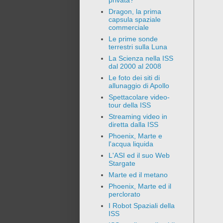
privata?
Dragon, la prima
capsula spaziale
commerciale
Le prime sonde
terrestri sulla Luna
La Scienza nella ISS
dal 2000 al 2008
Le foto dei siti di
allunaggio di Apollo
Spettacolare video-
tour della ISS
Streaming video in
diretta dalla ISS
Phoenix, Marte e
l'acqua liquida
L'ASI ed il suo Web
Stargate
Marte ed il metano
Phoenix, Marte ed il
perclorato
I Robot Spaziali della
ISS