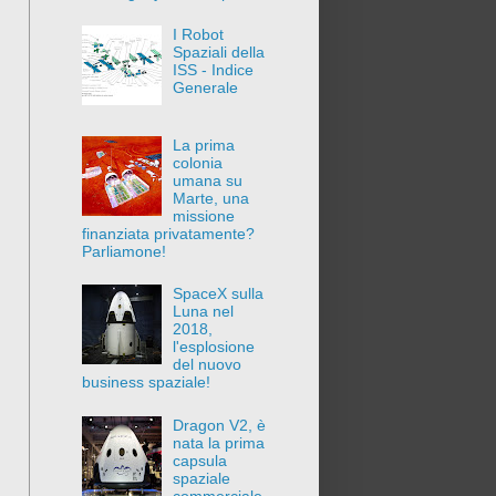
I Robot
Spaziali della
ISS - Indice
Generale
La prima
colonia
umana su
Marte, una
missione
finanziata privatamente?
Parliamone!
SpaceX sulla
Luna nel
2018,
l'esplosione
del nuovo
business spaziale!
Dragon V2, è
nata la prima
capsula
spaziale
commerciale