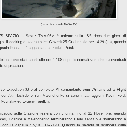
(Immagine, credit NASA TV)
 SPAZIO :- Soyuz TMA-06M è arrivata sulla ISS dopo due giorni di
gio. Il docking è avvenuto ieri Giovedì 25 Ottobre alle ore 14:29 (ita), quando
apsula Russa si è agganciata al modulo Poisk.
rtelloni sono stati aperti alle ore 17:08 dopo le normali verifiche su eventuali
te di pressione.
so Expedition 33 è al completo. Al comandante Suni Williams ed ai Flight
neer Aki Hoshide e Yuri Malenchenko si sono
infatti
aggiunti Kevin Ford,
 Novitskiy ed Evgeny Tarelkin.
uipaggio sulla Stazione resterà con 6 unità fino al 12 Novembre, quando
iams, Hoshide e Malenchenko termineranno il loro servizio e ritorneranno a
a con la capsula Soyuz TMA-05M. Quando la navetta si sgancerà dalla