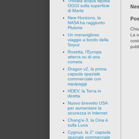
Trovata acqua liquida
OGGI sulla superficie
Nes
di Marte
New Horizons, la
Pos
NASA ha raggiunto
Plutone
Chiu
La s
Un meraviglioso
viaggio a bordo della
cost
Soyuz
pubb
Rosetta, l'Europa
atterra su di una
cometa
Dragon v2, la prima
capsula spaziale
commerciale con
equipaggi
HDEV, la Terra in
diretta
Nuovo brevetto USA
per aumentare la
sicurezza in Internet
Chang'e-3, la Cina è
sulla Luna
Cygnus, la 2° capsula
spaziale commerciale