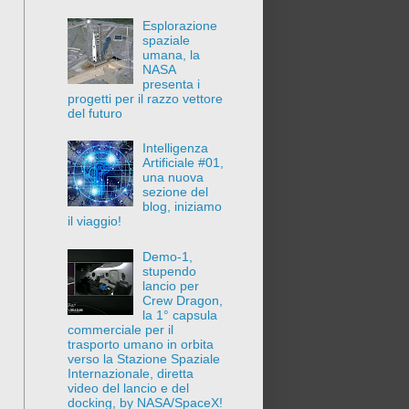
Esplorazione
spaziale
umana, la
NASA
presenta i
progetti per il razzo vettore
del futuro
Intelligenza
Artificiale #01,
una nuova
sezione del
blog, iniziamo
il viaggio!
Demo-1,
stupendo
lancio per
Crew Dragon,
la 1° capsula
commerciale per il
trasporto umano in orbita
verso la Stazione Spaziale
Internazionale, diretta
video del lancio e del
docking, by NASA/SpaceX!