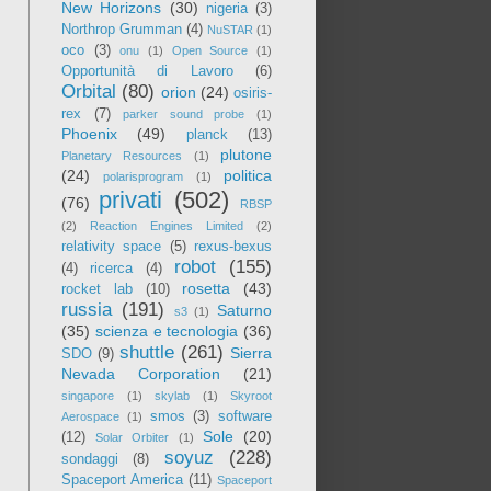
New Horizons
(30)
nigeria
(3)
Northrop Grumman
(4)
NuSTAR
(1)
oco
(3)
onu
(1)
Open Source
(1)
Opportunità di Lavoro
(6)
Orbital
(80)
orion
(24)
osiris-
rex
(7)
parker sound probe
(1)
Phoenix
(49)
planck
(13)
plutone
Planetary Resources
(1)
(24)
politica
polarisprogram
(1)
privati
(502)
(76)
RBSP
(2)
Reaction Engines Limited
(2)
relativity space
(5)
rexus-bexus
robot
(155)
(4)
ricerca
(4)
rosetta
(43)
rocket lab
(10)
russia
(191)
Saturno
s3
(1)
(35)
scienza e tecnologia
(36)
shuttle
(261)
Sierra
SDO
(9)
Nevada Corporation
(21)
singapore
(1)
skylab
(1)
Skyroot
smos
(3)
software
Aerospace
(1)
Sole
(20)
(12)
Solar Orbiter
(1)
soyuz
(228)
sondaggi
(8)
Spaceport America
(11)
Spaceport