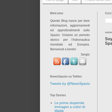
Welcome
Cerc
Questo Blog nasce per dare
informazioni, aggiornamenti
ed approfondimenti sullo
vener
Spazio. Viviamo un periodo
Soy
storico per l'Astronautica
Spa
mondiale ed Europea.
Benvenuti a bordo!
Sergio
NewsSpazio su Twitter
Tweets by @NewsSpazio
Top Stories
Le prime stupende
immagini a colori di
Webb