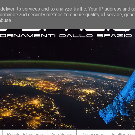
eliver its services and to analyze traffic. Your IP address and 
ormance and security metrics to ensure quality of service, gen
abuse.
Regole di Ingaggio
You Space
Discussioni
Intelligenza A