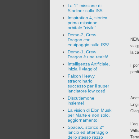
La 1° missione di
Starliner sulla ISS
Inspiration 4, storica
prima missione
orbitale "civile"
Demo-2, Crew
NEWS
Dragon con
equipaggio sulla ISS!
viag
Demo-1, Crew
la c
Dragon è una realtà!
Intelligenza Artificiale,
I po
inizia il viaggio!
perdi
Falcon Heavy,
straordinario
successo per il super
lanciatore low cost!
Ades
Discutiamone
insieme!
Engi
La vision di Elon Musk
Oleg
per Marte e non solo,
aggiornamento!
L'eq
SpaceX, storico 2°
Will
lancio ed atterraggio
Terr
dello stesso razzo