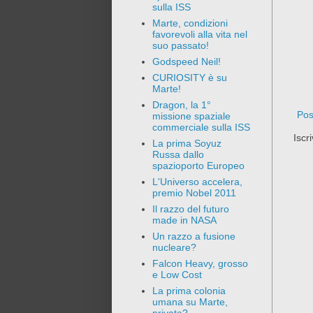
sulla ISS
Marte, condizioni
favorevoli alla vita nel
suo passato!
Godspeed Neil!
CURIOSITY è su
Marte!
Dragon, la 1°
Pos
missione spaziale
commerciale sulla ISS
Iscri
La prima Soyuz
Russa dallo
spazioporto Europeo
L'Universo accelera,
premio Nobel 2011
Il razzo del futuro
made in NASA
Un razzo a fusione
nucleare?
Falcon Heavy, grosso
e Low Cost
La prima colonia
umana su Marte,