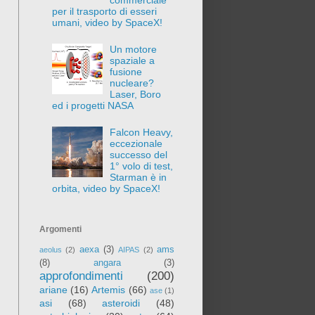
per il trasporto di esseri
umani, video by SpaceX!
Un motore
spaziale a
fusione
nucleare?
Laser, Boro
ed i progetti NASA
Falcon Heavy,
eccezionale
successo del
1° volo di test,
Starman è in
orbita, video by SpaceX!
Argomenti
aexa
(3)
ams
aeolus
(2)
AIPAS
(2)
(8)
angara
(3)
approfondimenti
(200)
ariane
(16)
Artemis
(66)
ase
(1)
asi
(68)
asteroidi
(48)