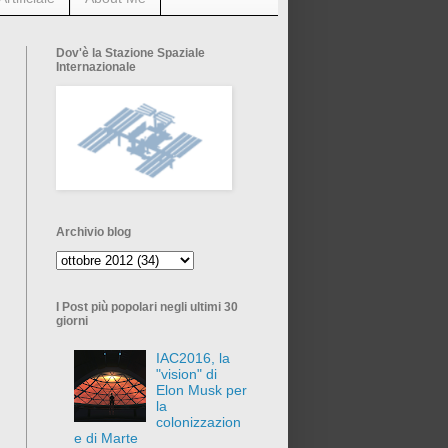
Dov'è la Stazione Spaziale
Internazionale
Archivio blog
I Post più popolari negli ultimi 30
giorni
IAC2016, la
"vision" di
Elon Musk per
la
colonizzazion
e di Marte