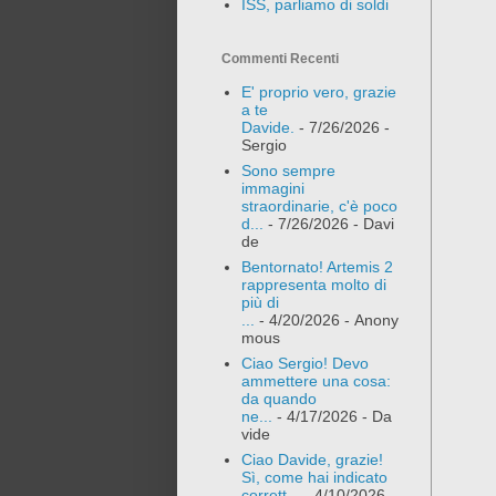
ISS, parliamo di soldi
Commenti Recenti
E' proprio vero, grazie
a te
Davide.
- 7/26/2026
-
Sergio
Sono sempre
immagini
straordinarie, c'è poco
d...
- 7/26/2026
- Davi
de
Bentornato! Artemis 2
rappresenta molto di
più di
...
- 4/20/2026
- Anony
mous
Ciao Sergio! Devo
ammettere una cosa:
da quando
ne...
- 4/17/2026
- Da
vide
Ciao Davide, grazie!
Sì, come hai indicato
corrett...
- 4/10/2026
-