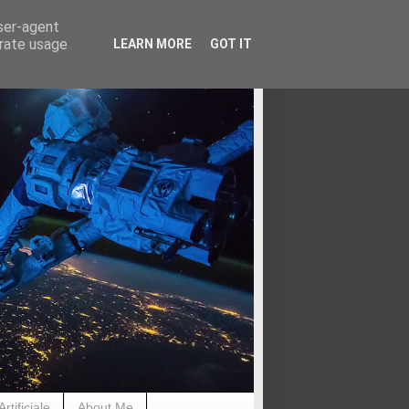
user-agent
erate usage
LEARN MORE
GOT IT
rtificiale
About Me