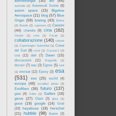
astrobiologia
(30)
atv
(64)
Autorevoli Sviste
(8)
australia
(1)
axiom space
(15)
Bigelow
Aerospace
(21)
blog
(57)
Blue
Origin
(59)
boeing
(43)
Bolivia
Cassini
(2)
Brasile
(2)
capstone
(2)
cina
(162)
(44)
chandra
(9)
Cluster
(1)
cnes
(1)
CoLab
(1)
collaborazione
(140)
colonie
Corea
(1)
Copenhagen Suborbital
(1)
del Sud
(9)
corot
(1)
Cryosat-2
(2)
Dawn
(15)
csa
(12)
dart
(7)
discussioni
(11)
Dragonfly
(1)
dscovr
(7)
eau
(3)
Egnos
(5)
emit
esa
envisat
(12)
Epoxy
(3)
(1)
(531)
eso
(25)
euclid
(4)
europa
(48)
excalibur almaz
(2)
futuro
(137)
ExoMars
(36)
Galileo
(18)
gaia
(4)
Galex
(1)
giove
(27)
Glast
(3)
glory
(1)
goce
(19)
google
(14)
Grail
hayabusa
(18)
herschel
(10)
hubble
(98)
(21)
ikaros
(3)