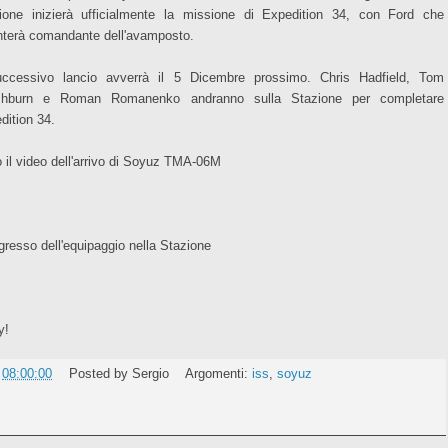
ione inizierà ufficialmente la missione di Expedition 34, con Ford che
nterà comandante dell'avamposto.
uccessivo lancio avverrà il 5 Dicembre prossimo. Chris Hadfield, Tom
shburn e Roman Romanenko andranno sulla Stazione per completare
dition 34.
 il video dell'arrivo di Soyuz TMA-06M
ngresso dell'equipaggio nella Stazione
y!
e
08:00:00
Posted by
Sergio
Argomenti:
iss
,
soyuz