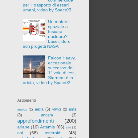
per il trasporto di esseri
umani, video by SpaceX!
Un motore
spaziale a
fusione
nucleare?
Laser, Boro
ed i progetti NASA
Falcon Heavy,
eccezionale
successo del
1° volo di test,
Starman è in
orbita, video by SpaceX!
Argomenti
aexa
(3)
ams
aeolus
(2)
AIPAS
(2)
(8)
angara
(3)
approfondimenti
(200)
ariane
(16)
Artemis
(66)
ase
(1)
asi
(68)
asteroidi
(48)