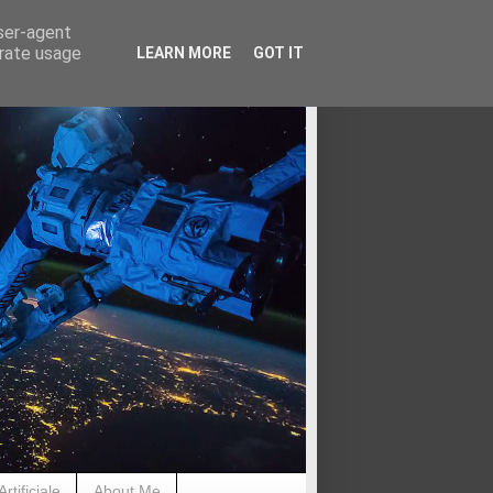
user-agent
erate usage
LEARN MORE
GOT IT
rtificiale
About Me