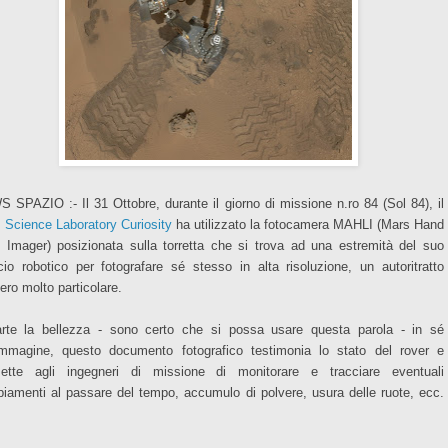
 SPAZIO :- Il 31 Ottobre, durante il giorno di missione n.ro 84 (Sol 84), il
 Science Laboratory Curiosity
ha utilizzato la fotocamera MAHLI (Mars Hand
 Imager) posizionata sulla torretta che si trova ad una estremità del suo
cio robotico per fotografare sé stesso in alta risoluzione, un autoritratto
ero molto particolare.
rte la bellezza - sono certo che si possa usare questa parola - in sé
'immagine, questo documento fotografico testimonia lo stato del rover e
ette agli ingegneri di missione di monitorare e tracciare eventuali
iamenti al passare del tempo, accumulo di polvere, usura delle ruote
, ecc.