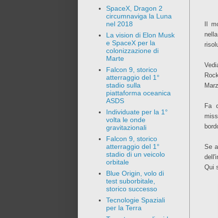
SpaceX, Dragon 2
circumnaviga la Luna
nel 2018
Il m
nell
La vision di Elon Musk
e SpaceX per la
risol
colonizzazione di
Marte
Vedi
Falcon 9, storico
Rock
atterraggio del 1°
stadio sulla
Marz
piattaforma oceanica
ASDS
Fa d
Individuate per la 1°
miss
volta le onde
bord
gravitazionali
Falcon 9, storico
atterraggio del 1°
Se a
stadio di un veicolo
dell
orbitale
Qui 
Blue Origin, volo di
test suborbitale,
storico successo
Tecnologie Spaziali
per la Terra