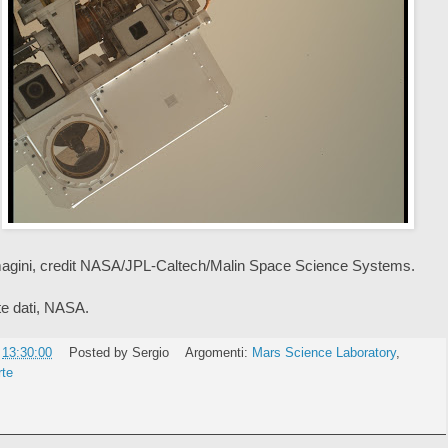
agini, credit NASA/JPL-Caltech/Malin Space Science Systems.
e dati, NASA.
e
13:30:00
Posted by
Sergio
Argomenti:
Mars Science Laboratory
,
te