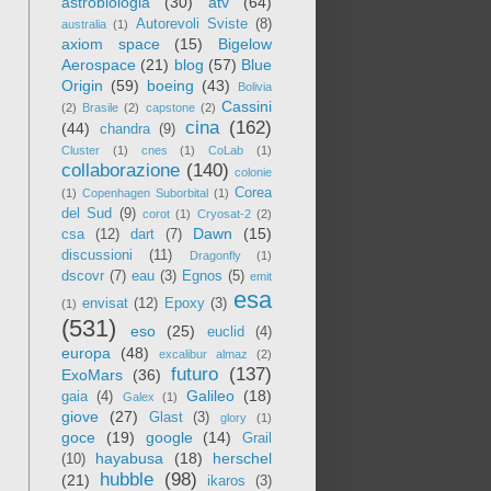
astrobiologia
(30)
atv
(64)
Autorevoli Sviste
(8)
australia
(1)
axiom space
(15)
Bigelow
Aerospace
(21)
blog
(57)
Blue
Origin
(59)
boeing
(43)
Bolivia
Cassini
(2)
Brasile
(2)
capstone
(2)
cina
(162)
(44)
chandra
(9)
Cluster
(1)
cnes
(1)
CoLab
(1)
collaborazione
(140)
colonie
Corea
(1)
Copenhagen Suborbital
(1)
del Sud
(9)
corot
(1)
Cryosat-2
(2)
Dawn
(15)
csa
(12)
dart
(7)
discussioni
(11)
Dragonfly
(1)
dscovr
(7)
eau
(3)
Egnos
(5)
emit
esa
envisat
(12)
Epoxy
(3)
(1)
(531)
eso
(25)
euclid
(4)
europa
(48)
excalibur almaz
(2)
futuro
(137)
ExoMars
(36)
Galileo
(18)
gaia
(4)
Galex
(1)
giove
(27)
Glast
(3)
glory
(1)
goce
(19)
google
(14)
Grail
hayabusa
(18)
herschel
(10)
hubble
(98)
(21)
ikaros
(3)