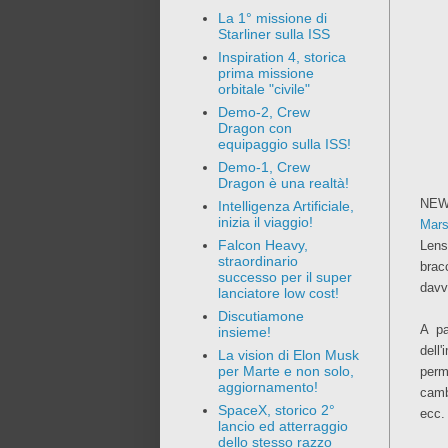
La 1° missione di
Starliner sulla ISS
Inspiration 4, storica
prima missione
orbitale "civile"
Demo-2, Crew
Dragon con
equipaggio sulla ISS!
Demo-1, Crew
Dragon è una realtà!
NEWS
Intelligenza Artificiale,
inizia il viaggio!
Mars
Falcon Heavy,
Lens
straordinario
brac
successo per il super
davv
lanciatore low cost!
Discutiamone
A pa
insieme!
dell
La vision di Elon Musk
per Marte e non solo,
perm
aggiornamento!
camb
SpaceX, storico 2°
ecc.
lancio ed atterraggio
dello stesso razzo