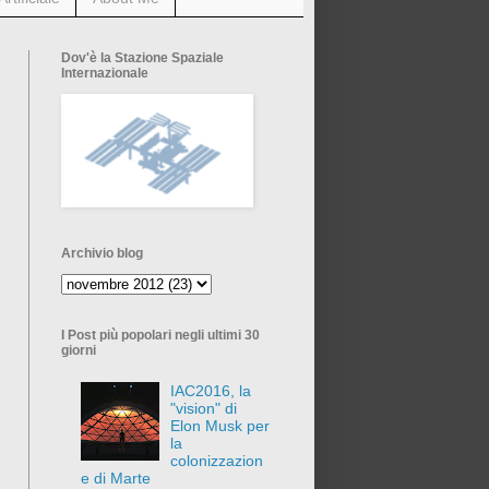
Dov'è la Stazione Spaziale
Internazionale
Archivio blog
I Post più popolari negli ultimi 30
giorni
IAC2016, la
"vision" di
Elon Musk per
la
colonizzazion
e di Marte