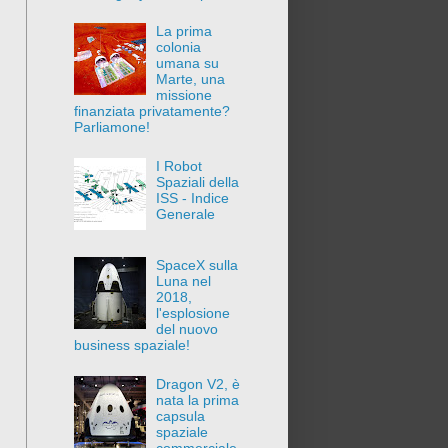
La prima
colonia
umana su
Marte, una
missione
finanziata privatamente?
Parliamone!
I Robot
Spaziali della
ISS - Indice
Generale
SpaceX sulla
Luna nel
2018,
l'esplosione
del nuovo
business spaziale!
Dragon V2, è
nata la prima
capsula
spaziale
commerciale