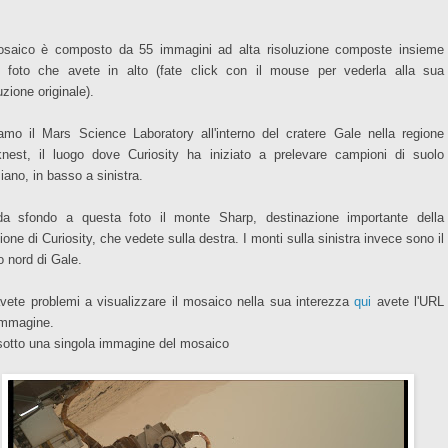
osaico è composto da 55 immagini ad alta risoluzione composte insieme
a foto che avete in alto (fate click con il mouse per vederla alla sua
uzione originale).
amo il Mars Science Laboratory all'interno del cratere Gale
nella regione
nest
, il luogo dove Curiosity ha iniziato a prelevare campioni di suolo
iano, in basso a sinistra.
a sfondo a questa foto il monte Sharp, destinazione importante della
ione di Curiosity, che vedete sulla destra. I monti
sulla
sinistra invece sono il
o nord di Gale.
vete problemi a visualizzare il mosaico nella sua interezza
qui
avete l'URL
'immagine.
sotto una singola immagine del mosaico