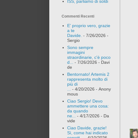
ISS, parliamo di soldi
Commenti Recenti
E' proprio vero, grazie
a te
Davide.
- 7/26/2026
-
Sergio
Sono sempre
immagini
straordinarie, c'è poco
d...
- 7/26/2026
- Davi
de
Bentornato! Artemis 2
rappresenta molto di
più di
...
- 4/20/2026
- Anony
mous
Ciao Sergio! Devo
ammettere una cosa:
da quando
ne...
- 4/17/2026
- Da
vide
Ciao Davide, grazie!
Sì, come hai indicato
corrett...
- 4/10/2026
-