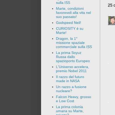
sulla ISS
25 
Marte, condizioni
favorevoli alla vita nel
suo passato!
Godspeed Neil!
CURIOSITY è su
Marte!
Dragon, la 1°
missione spaziale
commerciale sulla ISS
La prima Soyuz
Russa dallo
spazioporto Europeo
L'Universo accelera,
premio Nobel 2011
Il razzo del futuro
made in NASA
Un razzo a fusione
nucleare?
Falcon Heavy, grosso
e Low Cost
La prima colonia
umana su Marte,