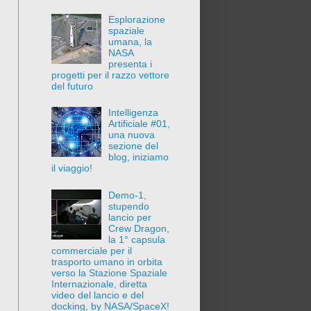
Esplorazione
spaziale
umana, la
NASA
presenta i
progetti per il razzo vettore
del futuro
Intelligenza
Artificiale #01,
una nuova
sezione del
blog, iniziamo
il viaggio!
Demo-1,
stupendo
lancio per
Crew Dragon,
la 1° capsula
commerciale per il
trasporto umano in orbita
verso la Stazione Spaziale
Internazionale, diretta
video del lancio e del
docking, by NASA/SpaceX!