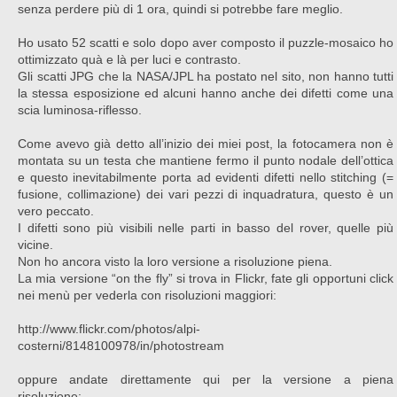
senza perdere più di 1 ora, quindi si potrebbe fare meglio.
Ho usato 52 scatti e solo dopo aver composto il puzzle-mosaico ho
ottimizzato quà e là per luci e contrasto.
Gli scatti JPG che la NASA/JPL ha postato nel sito, non hanno tutti
la stessa esposizione ed alcuni hanno anche dei difetti come una
scia luminosa-riflesso.
Come avevo già detto all’inizio dei miei post, la fotocamera non è
montata su un testa che mantiene fermo il punto nodale dell’ottica
e questo inevitabilmente porta ad evidenti difetti nello stitching (=
fusione, collimazione) dei vari pezzi di inquadratura, questo è un
vero peccato.
I difetti sono più visibili nelle parti in basso del rover, quelle più
vicine.
Non ho ancora visto la loro versione a risoluzione piena.
La mia versione “on the fly” si trova in Flickr, fate gli opportuni click
nei menù per vederla con risoluzioni maggiori:
http://www.flickr.com/photos/alpi-
costerni/8148100978/in/photostream
oppure andate direttamente qui per la versione a piena
risoluzione: