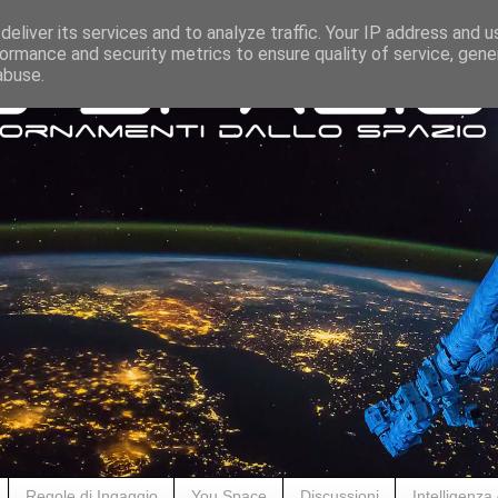
eliver its services and to analyze traffic. Your IP address and 
ormance and security metrics to ensure quality of service, gen
abuse.
Regole di Ingaggio
You Space
Discussioni
Intelligenza A