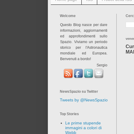
Welcome
Cerc
Questo Blog nasce per dare
informazioni, aggiornamenti
ed approfondimenti sullo
vene
Spazio. Viviamo un periodo
Cur
storico per l'Astronautica
MAH
mondiale ed Europea.
Benvenuti a bordo!
Sergio
NewsSpazio su Twitter
Tweets by @NewsSpazio
Top Stories
Le prime stupende
immagini a colori di
Webb