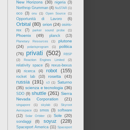
New Horizons
(30)
nigeria
(3)
Northrop Grumman
(4)
NuSTAR
(1)
oco
(3)
onu
(1)
Open Source
(1)
Opportunità di Lavoro
(6)
Orbital
(80)
orion
(24)
osiris-
rex
(7)
parker sound probe
(1)
Phoenix
(49)
planck
(13)
plutone
Planetary Resources
(1)
(24)
politica
polarisprogram
(1)
privati
(502)
(76)
RBSP
(2)
Reaction Engines Limited
(2)
relativity space
(5)
rexus-bexus
robot
(155)
(4)
ricerca
(4)
rosetta
(43)
rocket lab
(10)
russia
(191)
Saturno
s3
(1)
(35)
scienza e tecnologia
(36)
shuttle
(261)
Sierra
SDO
(9)
Nevada Corporation
(21)
singapore
(1)
skylab
(1)
Skyroot
smos
(3)
software
Aerospace
(1)
Sole
(20)
(12)
Solar Orbiter
(1)
soyuz
(228)
sondaggi
(8)
Spaceport America
(11)
Spaceport