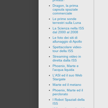
privata?
Dragon, la prima
capsula spaziale
commerciale
Le prime sonde
terrestri sulla Luna
La Scienza nella ISS
dal 2000 al 2008
Le foto dei siti di
allunaggio di Apollo
Spettacolare video-
tour della ISS
Streaming video in
diretta dalla ISS
Phoenix, Marte e
l'acqua liquida
L'ASI ed il suo Web
Stargate
Marte ed il metano
Phoenix, Marte ed il
perclorato
I Robot Spaziali della
ISS