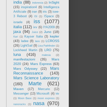
india
(88)
InSight
indonesia
(2)
(15)
inspiration4
(6)
Intelligenza
Artificiale
(9)
iran
(9)
iris
(3)
isee-
3 Reboot
(4)
ISpace
(3)
ISI
(1)
iss
(1077)
israele
(4)
italia
(112)
ixv
(6)
IYA2009
(8)
jaxa
(94)
Juno
(18)
Juice
(2)
kepler
Kayser Italia
(3)
Kari
(1)
(43)
LCROSS
ladee
(8)
laos
(1)
(26)
LightSail
(9)
Lisa Pathfinder
(1)
LRO
(75)
Lockheed Martin
(3)
luna
(416)
malesia
(2)
manifestazioni
(35)
Mars
2020
(24)
Mars Express
(63)
Mars
Mars Odyssey
(22)
Reconnaissance
(143)
Mars Science Laboratory
Marte
(621)
(160)
Maven
(17)
Mercurio
(12)
Messenger
(13)
Microsoft
(4)
Mir
(1)
Moon Base
(1)
moon express
(1)
nasa
(970)
nanoracks
(1)