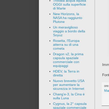
Trovata acqua liquida
OGGI sulla superficie
di Marte
New Horizons, la
NASA ha raggiunto
Plutone
Un meraviglioso
viaggio a bordo della
Soyuz
Rosetta, l'Europa
atterra su di una
cometa
Dragon v2, la prima
capsula spaziale
commerciale con
Imm
equipaggi
HDEV, la Terra in
Font
diretta
Nuovo brevetto USA
per aumentare la
or
sicurezza in Internet
Mar
Chang'e-3, la Cina è
sulla Luna
Cygnus, la 2° capsula
spaziale commerciale