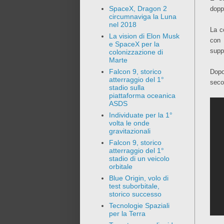
SpaceX, Dragon 2
dopp
circumnaviga la Luna
nel 2018
La c
La vision di Elon Musk
con 
e SpaceX per la
supp
colonizzazione di
Marte
Falcon 9, storico
Dopo
atterraggio del 1°
secon
stadio sulla
piattaforma oceanica
ASDS
Individuate per la 1°
volta le onde
gravitazionali
Falcon 9, storico
atterraggio del 1°
stadio di un veicolo
orbitale
Blue Origin, volo di
test suborbitale,
storico successo
Tecnologie Spaziali
per la Terra