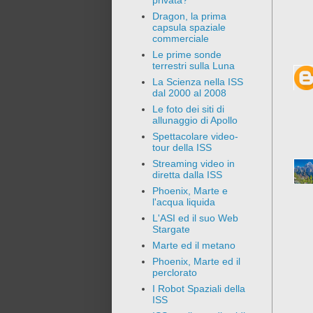
privata?
Dragon, la prima
capsula spaziale
commerciale
Le prime sonde
terrestri sulla Luna
La Scienza nella ISS
dal 2000 al 2008
Le foto dei siti di
allunaggio di Apollo
Spettacolare video-
tour della ISS
Streaming video in
diretta dalla ISS
Phoenix, Marte e
l'acqua liquida
L'ASI ed il suo Web
Stargate
Marte ed il metano
Phoenix, Marte ed il
perclorato
I Robot Spaziali della
ISS