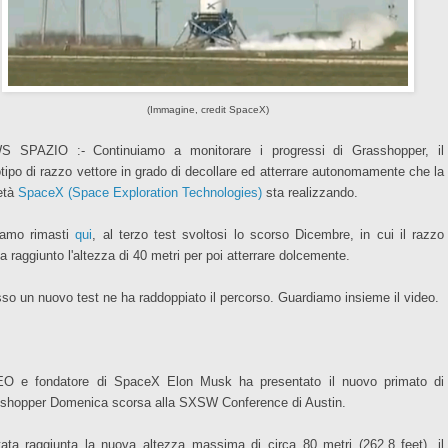
(Immagine, credit SpaceX)
 SPAZIO :- Continuiamo a monitorare i progressi di Grasshopper, il
otipo di razzo vettore in grado di decollare ed atterrare autonomamente che la
età
SpaceX (Space Exploration Technologies)
sta realizzando.
amo rimasti
qui
, al terzo test svoltosi lo scorso Dicembre, in cui il razzo
a raggiunto l'altezza di 40 metri per poi atterrare dolcemente.
so un nuovo test ne ha raddoppiato il percorso. Guardiamo insieme il video.
EO e fondatore di SpaceX Elon Musk ha presentato il nuovo primato di
shopper Domenica scorsa alla SXSW Conference di Austin.
tata raggiunta la nuova altezza massima di circa 80 metri (262,8 feet), il