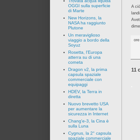
Trovata acqua liquida
OGGI sulla superficie
A ci
di Marte
land
New Horizons, la
Avet
NASA ha raggiunto
dime
Plutone
Un meraviglioso
viaggio a bordo della
or
Soyuz
Rosetta, l'Europa
atterra su di una
cometa
Dragon v2, la prima
11 
capsula spaziale
commerciale con
equipaggi
HDEV, la Terra in
diretta
Nuovo brevetto USA
per aumentare la
sicurezza in Internet
Chang'e-3, la Cina è
sulla Luna
Cygnus, la 2° capsula
spaziale commerciale