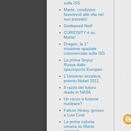
sulla ISS
Marte, condizioni
favorevoli alla vita nel
suo passato!
Godspeed Neil!
CURIOSITY è su
Marte!
Dragon, la 1°
missione spaziale
commerciale sulla ISS
La prima Soyuz
Russa dallo
spazioporto Europeo
L'Universo accelera,
premio Nobel 2011
Il razzo del futuro
made in NASA
Un razzo a fusione
nucleare?
Falcon Heavy, grosso
e Low Cost
La prima colonia
umana su Marte,