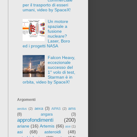
per il trasporto di esseri
umani, video by SpaceX!
Un motore
spaziale a
fusione
nucleare?
Laser, Boro
ed i progetti NASA
Falcon Heavy,
eccezionale
successo del
1° volo di test,
Starman è in
orbita, video by SpaceX!
Argomenti
aexa
(3)
ams
aeolus
(2)
AIPAS
(2)
(8)
angara
(3)
approfondimenti
(200)
ariane
(16)
Artemis
(66)
ase
(1)
asi
(68)
asteroidi
(48)