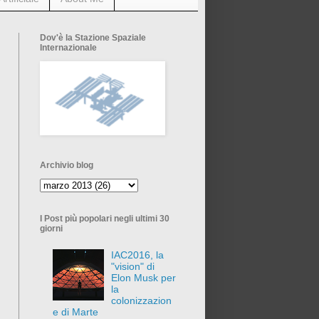
Dov'è la Stazione Spaziale
Internazionale
Archivio blog
I Post più popolari negli ultimi 30
giorni
IAC2016, la
"vision" di
Elon Musk per
la
colonizzazion
e di Marte