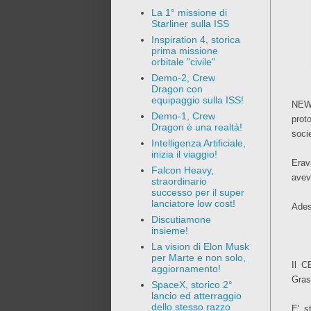
La 1° missione di
Starliner sulla ISS
Inspiration 4, storica
prima missione
orbitale "civile"
Demo-2, Crew
Dragon con
equipaggio sulla ISS!
NEWS
Demo-1, Crew
prot
Dragon è una realtà!
soci
Intelligenza Artificiale,
inizia il viaggio!
Erav
Falcon Heavy,
avev
straordinario
successo per il super
lanciatore low cost!
Ades
Discutiamone
insieme!
La vision di Elon Musk
per Marte e non solo,
Il C
aggiornamento!
Gras
SpaceX, storico 2°
lancio ed atterraggio
dello stesso razzo
E' s