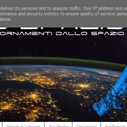
eliver its services and to analyze traffic. Your IP address and 
ormance and security metrics to ensure quality of service, gen
abuse.
Regole di Ingaggio
You Space
Discussioni
Intelligenza A