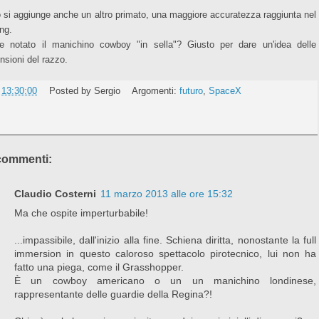
ò si aggiunge anche un altro primato, una maggiore accuratezza raggiunta nel
ing.
e notato il manichino cowboy "in sella"? Giusto per dare un'idea delle
nsioni del razzo.
e
13:30:00
Posted by
Sergio
Argomenti:
futuro
,
SpaceX
commenti:
Claudio Costerni
11 marzo 2013 alle ore 15:32
Ma che ospite imperturbabile!
...impassibile, dall'inizio alla fine. Schiena diritta, nonostante la full
immersion in questo caloroso spettacolo pirotecnico, lui non ha
fatto una piega, come il Grasshopper.
È un cowboy americano o un un manichino londinese,
rappresentante delle guardie della Regina?!