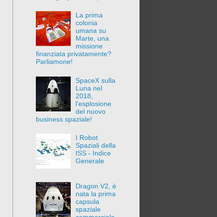
La prima
colonia
umana su
Marte, una
missione
finanziata privatamente?
Parliamone!
SpaceX sulla
Luna nel
2018,
l'esplosione
del nuovo
business spaziale!
I Robot
Spaziali della
ISS - Indice
Generale
Dragon V2, è
nata la prima
capsula
spaziale
commerciale