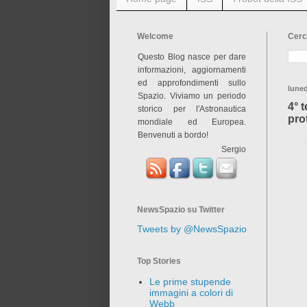
Welcome
Cerc
Questo Blog nasce per dare
informazioni, aggiornamenti
ed approfondimenti sullo
luned
Spazio. Viviamo un periodo
4° 
storico per l'Astronautica
pro
mondiale ed Europea.
Benvenuti a bordo!
Sergio
NewsSpazio su Twitter
Tweets by @NewsSpazio
Top Stories
Le prime stupende
immagini a colori di
Webb