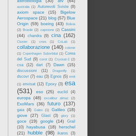
astrobiologia
(30)
atv
(64)
Autorevoli Sviste
(8)
australia
(1)
axiom space
(15)
Bigelow
Aerospace
(21)
blog
(57)
Blue
Origin
(59)
boeing
(43)
Bolivia
Cassini
(2)
Brasile
(2)
capstone
(2)
cina
(162)
(44)
chandra
(9)
Cluster
(1)
cnes
(1)
CoLab
(1)
collaborazione
(140)
colonie
Corea
(1)
Copenhagen Suborbital
(1)
del Sud
(9)
corot
(1)
Cryosat-2
(2)
Dawn
(15)
csa
(12)
dart
(7)
discussioni
(11)
Dragonfly
(1)
dscovr
(7)
eau
(3)
Egnos
(5)
emit
esa
envisat
(12)
Epoxy
(3)
(1)
(531)
eso
(25)
euclid
(4)
europa
(48)
excalibur almaz
(2)
futuro
(137)
ExoMars
(36)
Galileo
(18)
gaia
(4)
Galex
(1)
giove
(27)
Glast
(3)
glory
(1)
goce
(19)
google
(14)
Grail
hayabusa
(18)
herschel
(10)
hubble
(98)
(21)
ikaros
(3)