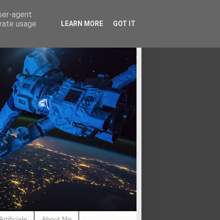
user-agent
erate usage
LEARN MORE
GOT IT
rtificiale
About Me