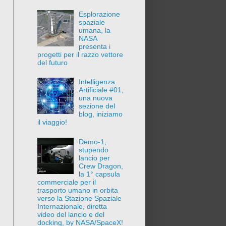
Esplorazione
spaziale
umana, la
NASA
presenta i
progetti per il razzo vettore
del futuro
Intelligenza
Artificiale #01,
una nuova
sezione del
blog, iniziamo
il viaggio!
Demo-1,
stupendo
lancio per
Crew Dragon,
la 1° capsula
commerciale per il
trasporto umano in orbita
verso la Stazione Spaziale
Internazionale, diretta
video del lancio e del
docking, by NASA/SpaceX!