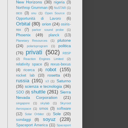
New Horizons
(30)
nigeria
(3)
Northrop Grumman
(4)
NuSTAR
(1)
oco
(3)
onu
(1)
Open Source
(1)
Opportunità di Lavoro
(6)
Orbital
(80)
orion
(24)
osiris-
rex
(7)
parker sound probe
(1)
Phoenix
(49)
planck
(13)
plutone
Planetary Resources
(1)
(24)
politica
polarisprogram
(1)
privati
(502)
(76)
RBSP
(2)
Reaction Engines Limited
(2)
relativity space
(5)
rexus-bexus
robot
(155)
(4)
ricerca
(4)
rosetta
(43)
rocket lab
(10)
russia
(191)
Saturno
s3
(1)
(35)
scienza e tecnologia
(36)
shuttle
(261)
Sierra
SDO
(9)
Nevada Corporation
(21)
singapore
(1)
skylab
(1)
Skyroot
smos
(3)
software
Aerospace
(1)
Sole
(20)
(12)
Solar Orbiter
(1)
soyuz
(228)
sondaggi
(8)
Spaceport America
(11)
Spaceport