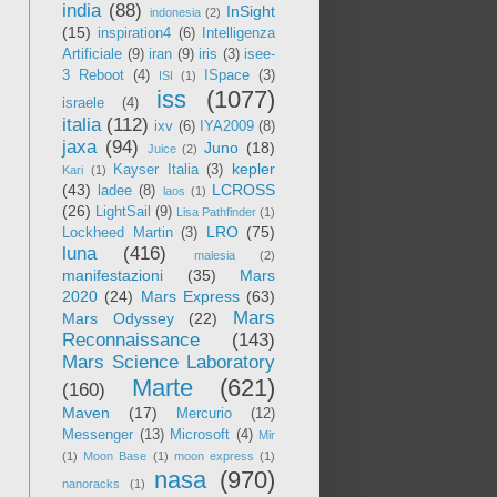
india
(88)
InSight
indonesia
(2)
(15)
inspiration4
(6)
Intelligenza
Artificiale
(9)
iran
(9)
iris
(3)
isee-
3 Reboot
(4)
ISpace
(3)
ISI
(1)
iss
(1077)
israele
(4)
italia
(112)
ixv
(6)
IYA2009
(8)
jaxa
(94)
Juno
(18)
Juice
(2)
kepler
Kayser Italia
(3)
Kari
(1)
(43)
LCROSS
ladee
(8)
laos
(1)
(26)
LightSail
(9)
Lisa Pathfinder
(1)
LRO
(75)
Lockheed Martin
(3)
luna
(416)
malesia
(2)
manifestazioni
(35)
Mars
2020
(24)
Mars Express
(63)
Mars
Mars Odyssey
(22)
Reconnaissance
(143)
Mars Science Laboratory
Marte
(621)
(160)
Maven
(17)
Mercurio
(12)
Messenger
(13)
Microsoft
(4)
Mir
(1)
Moon Base
(1)
moon express
(1)
nasa
(970)
nanoracks
(1)