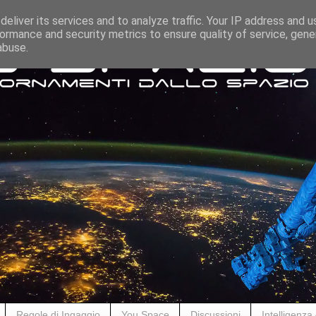
eliver its services and to analyze traffic. Your IP address and 
ormance and security metrics to ensure quality of service, gen
abuse.
Regole di Ingaggio
You Space
Discussioni
Intelligenza A