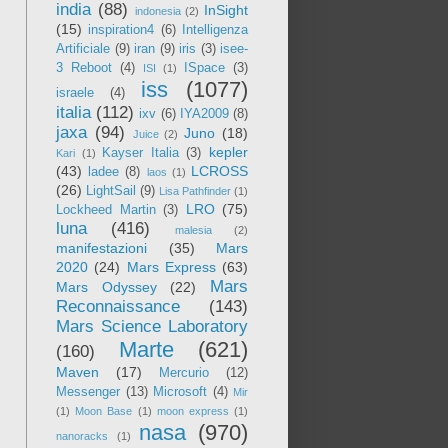
india
(88)
InSight
indonesia
(2)
(15)
inspiration4
(6)
Intelligenza
Artificiale
(9)
iran
(9)
iris
(3)
isee-
3 Reboot
(4)
ISpace
(3)
ISI
(1)
iss
(1077)
israele
(4)
italia
(112)
ixv
(6)
IYA2009
(8)
jaxa
(94)
Juno
(18)
Juice
(2)
kepler
Kayser Italia
(3)
Kari
(1)
(43)
LCROSS
ladee
(8)
laos
(1)
(26)
LightSail
(9)
Lisa Pathfinder
(1)
LRO
(75)
Lockheed Martin
(3)
luna
(416)
malesia
(2)
manifestazioni
(35)
Mars
2020
(24)
Mars Express
(63)
Mars
Mars Odyssey
(22)
Reconnaissance
(143)
Mars Science Laboratory
Marte
(621)
(160)
Maven
(17)
Mercurio
(12)
Messenger
(13)
Microsoft
(4)
Mir
(1)
Moon Base
(1)
moon express
(1)
nasa
(970)
nanoracks
(1)