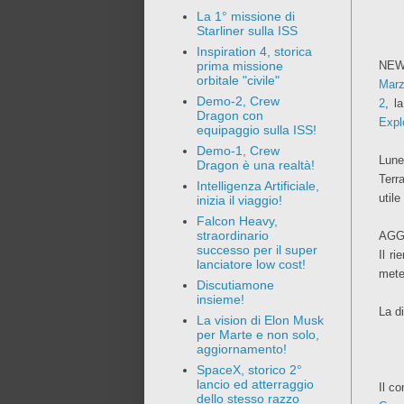
La 1° missione di
Starliner sulla ISS
Inspiration 4, storica
NEWS
prima missione
orbitale "civile"
Mar
Demo-2, Crew
2
, l
Dragon con
Expl
equipaggio sulla ISS!
Demo-1, Crew
Lune
Dragon è una realtà!
Terr
Intelligenza Artificiale,
util
inizia il viaggio!
Falcon Heavy,
straordinario
AGG
successo per il super
Il r
lanciatore low cost!
mete
Discutiamone
insieme!
La di
La vision di Elon Musk
per Marte e non solo,
aggiornamento!
SpaceX, storico 2°
lancio ed atterraggio
Il c
dello stesso razzo