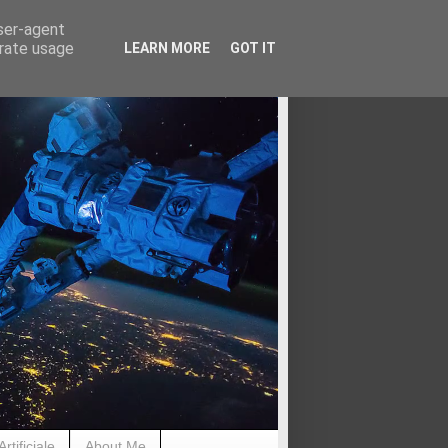
user-agent
erate usage
LEARN MORE
GOT IT
rtificiale
About Me