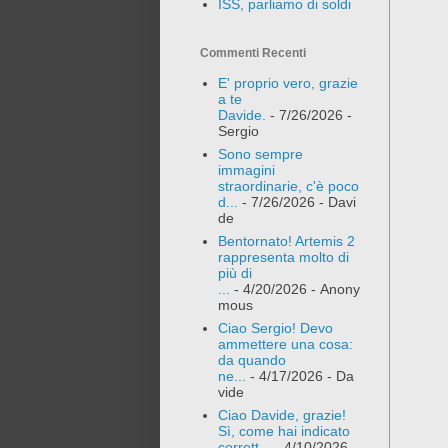
ISS, parliamo di soldi
Commenti Recenti
E' proprio vero, grazie
a te
Davide.
- 7/26/2026
-
Sergio
Sono sempre
immagini
straordinarie, c'è poco
d...
- 7/26/2026
- Davi
de
Bentornato! Artemis 2
rappresenta molto di
più di
...
- 4/20/2026
- Anony
mous
Ciao Sergio! Devo
ammettere una cosa:
da quando
ne...
- 4/17/2026
- Da
vide
Ciao Davide, grazie!
Sì, come hai indicato
corrett...
- 4/10/2026
-