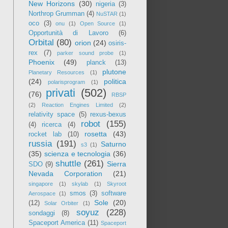
New Horizons
(30)
nigeria
(3)
Northrop Grumman
(4)
NuSTAR
(1)
oco
(3)
onu
(1)
Open Source
(1)
Opportunità di Lavoro
(6)
Orbital
(80)
orion
(24)
osiris-
rex
(7)
parker sound probe
(1)
Phoenix
(49)
planck
(13)
plutone
Planetary Resources
(1)
(24)
politica
polarisprogram
(1)
privati
(502)
(76)
RBSP
(2)
Reaction Engines Limited
(2)
relativity space
(5)
rexus-bexus
robot
(155)
(4)
ricerca
(4)
rosetta
(43)
rocket lab
(10)
russia
(191)
Saturno
s3
(1)
(35)
scienza e tecnologia
(36)
shuttle
(261)
Sierra
SDO
(9)
Nevada Corporation
(21)
singapore
(1)
skylab
(1)
Skyroot
smos
(3)
software
Aerospace
(1)
Sole
(20)
(12)
Solar Orbiter
(1)
soyuz
(228)
sondaggi
(8)
Spaceport America
(11)
Spaceport