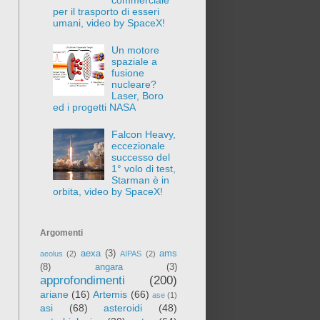
per il trasporto di esseri
umani, video by SpaceX!
Un motore
spaziale a
fusione
nucleare?
Laser, Boro
ed i progetti NASA
Falcon Heavy,
eccezionale
successo del
1° volo di test,
Starman è in
orbita, video by SpaceX!
Argomenti
aexa
(3)
ams
aeolus
(2)
AIPAS
(2)
(8)
angara
(3)
approfondimenti
(200)
ariane
(16)
Artemis
(66)
ase
(1)
asi
(68)
asteroidi
(48)