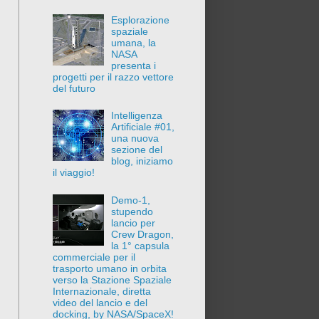
Esplorazione
spaziale
umana, la
NASA
presenta i
progetti per il razzo vettore
del futuro
Intelligenza
Artificiale #01,
una nuova
sezione del
blog, iniziamo
il viaggio!
Demo-1,
stupendo
lancio per
Crew Dragon,
la 1° capsula
commerciale per il
trasporto umano in orbita
verso la Stazione Spaziale
Internazionale, diretta
video del lancio e del
docking, by NASA/SpaceX!