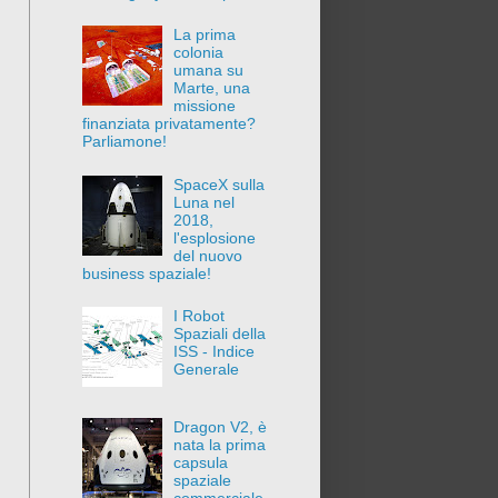
La prima
colonia
umana su
Marte, una
missione
finanziata privatamente?
Parliamone!
SpaceX sulla
Luna nel
2018,
l'esplosione
del nuovo
business spaziale!
I Robot
Spaziali della
ISS - Indice
Generale
Dragon V2, è
nata la prima
capsula
spaziale
commerciale