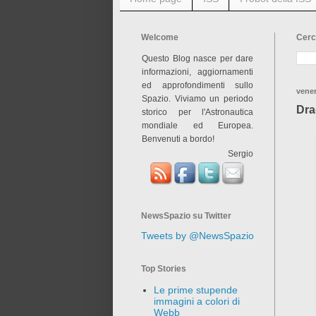
Welcome
Cerc
Questo Blog nasce per dare
informazioni, aggiornamenti
ed approfondimenti sullo
vener
Spazio. Viviamo un periodo
Dra
storico per l'Astronautica
mondiale ed Europea.
Benvenuti a bordo!
Sergio
NewsSpazio su Twitter
Tweets by @NewsSpazio
Top Stories
Le prime stupende
immagini a colori di
Webb