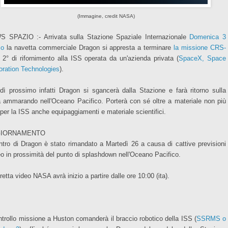
(Immagine, credit NASA)
 SPAZIO :- Arrivata sulla Stazione Spaziale Internazionale
Domenica 3
zo
la navetta commerciale Dragon si appresta a terminare
la missione CRS-
a 2° di rifornimento alla ISS operata da un'azienda privata (
SpaceX, Space
oration Technologies
).
dì prossimo infatti Dragon si sgancerà dalla Stazione e farà ritorno sulla
a ammarando nell'Oceano Pacifico. Porterà con sé oltre a materiale non più
e per la ISS anche equipaggiamenti e materiale scientifici.
IORNAMENTO
ientro di Dragon è stato rimandato a Martedì 26 a causa di cattive previsioni
o in prossimità del punto di splashdown nell'Oceano Pacifico.
retta video NASA avrà inizio a partire dalle ore 10:00 (ita).
ontrollo missione a Huston comanderà il braccio robotico della ISS (
SSRMS o