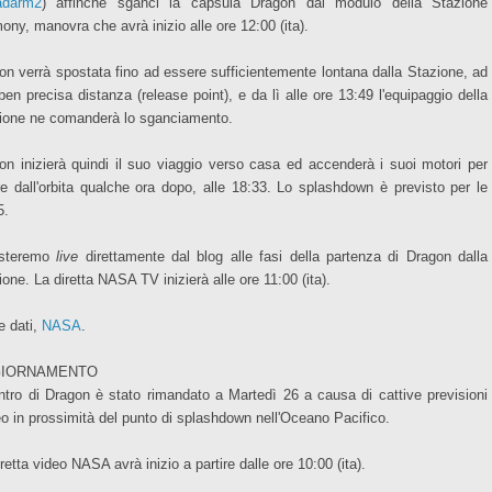
adarm2
) affinché sganci la capsula Dragon dal modulo della Stazione
ony, manovra che avrà inizio alle ore 12:00 (ita).
on verrà spostata fino ad essere sufficientemente lontana dalla Stazione, ad
ben precisa distanza (release point), e da lì alle ore 13:49 l'equipaggio della
ione ne comanderà lo sganciamento.
on inizierà quindi il suo viaggio verso casa ed accenderà i suoi motori per
re dall'orbita qualche ora dopo, alle 18:33. Lo splashdown è previsto per le
5.
isteremo
live
direttamente dal blog alle fasi della partenza di Dragon dalla
one. La diretta NASA TV inizierà alle ore 11:00 (ita).
e dati,
NASA
.
IORNAMENTO
ientro di Dragon è stato rimandato a Martedì 26 a causa di cattive previsioni
o in prossimità del punto di splashdown nell'Oceano Pacifico.
retta video NASA avrà inizio a partire dalle ore 10:00 (ita).