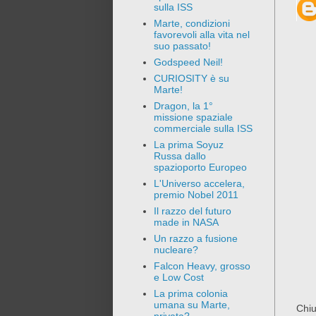
sulla ISS
Marte, condizioni
favorevoli alla vita nel
suo passato!
Godspeed Neil!
CURIOSITY è su
Marte!
Dragon, la 1°
missione spaziale
commerciale sulla ISS
La prima Soyuz
Russa dallo
spazioporto Europeo
L'Universo accelera,
premio Nobel 2011
Il razzo del futuro
made in NASA
Un razzo a fusione
nucleare?
Falcon Heavy, grosso
e Low Cost
La prima colonia
umana su Marte,
Chiu