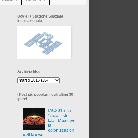
Dov'è la Stazione Spaziale
Internazionale
Archivio blog
I Post più popolari negli ultimi 30
giorni
IAC2016, la
"vision" di
Elon Musk per
la
colonizzazion
e di Marte