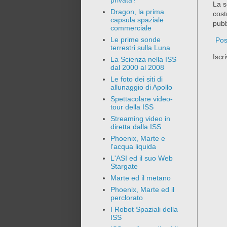
privata?
La s
Dragon, la prima
cost
capsula spaziale
pubb
commerciale
Le prime sonde
Pos
terrestri sulla Luna
Iscri
La Scienza nella ISS
dal 2000 al 2008
Le foto dei siti di
allunaggio di Apollo
Spettacolare video-
tour della ISS
Streaming video in
diretta dalla ISS
Phoenix, Marte e
l'acqua liquida
L'ASI ed il suo Web
Stargate
Marte ed il metano
Phoenix, Marte ed il
perclorato
I Robot Spaziali della
ISS