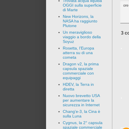
Trovata acqua liquida
OGGI sulla superficie
or
di Marte
New Horizons, la
NASA ha raggiunto
Plutone
Un meraviglioso
3 c
viaggio a bordo della
Soyuz
Rosetta, l'Europa
atterra su di una
cometa
Dragon v2, la prima
capsula spaziale
commerciale con
equipaggi
HDEV, la Terra in
diretta
Nuovo brevetto USA
per aumentare la
sicurezza in Internet
Chang'e-3, la Cina è
sulla Luna
Cygnus, la 2° capsula
spaziale commerciale