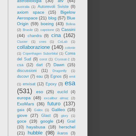
astrobiologia
(30)
atv
(64)
Autorevoli Sviste
(8)
australia
(1)
axiom space
(15)
Bigelow
Aerospace
(21)
blog
(57)
Blue
Origin
(59)
boeing
(43)
Bolivia
Cassini
(2)
Brasile
(2)
capstone
(2)
cina
(162)
(44)
chandra
(9)
Cluster
(1)
cnes
(1)
CoLab
(1)
collaborazione
(140)
colonie
Corea
(1)
Copenhagen Suborbital
(1)
del Sud
(9)
corot
(1)
Cryosat-2
(2)
Dawn
(15)
csa
(12)
dart
(7)
discussioni
(11)
Dragonfly
(1)
dscovr
(7)
eau
(3)
Egnos
(5)
emit
esa
envisat
(12)
Epoxy
(3)
(1)
(531)
eso
(25)
euclid
(4)
europa
(48)
excalibur almaz
(2)
futuro
(137)
ExoMars
(36)
Galileo
(18)
gaia
(4)
Galex
(1)
giove
(27)
Glast
(3)
glory
(1)
goce
(19)
google
(14)
Grail
hayabusa
(18)
herschel
(10)
hubble
(98)
(21)
ikaros
(3)