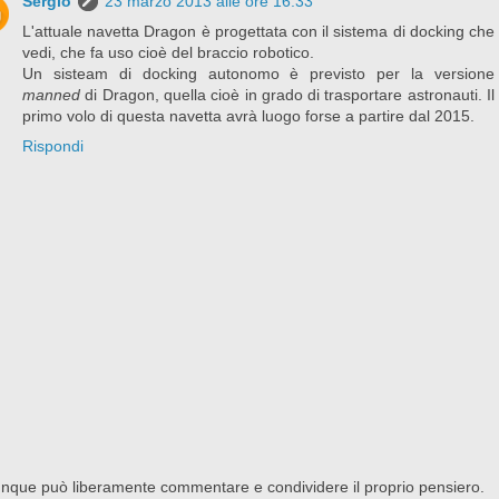
Sergio
23 marzo 2013 alle ore 16:33
L'attuale navetta Dragon è progettata con il sistema di docking che
vedi, che fa uso cioè del braccio robotico.
Un sisteam di docking autonomo è previsto per la versione
manned
di Dragon, quella cioè in grado di trasportare astronauti. Il
primo volo di questa navetta avrà luogo forse a partire dal 2015.
Rispondi
nque può liberamente commentare e condividere il proprio pensiero.