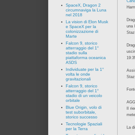
Can
SpaceX, Dragon 2
Harm
circumnaviga la Luna
nel 2018
Drag
La vision di Elon Musk
una 
e SpaceX per la
colonizzazione di
Staz
Marte
Falcon 9, storico
Drag
atterraggio del 1°
usci
stadio sulla
piattaforma oceanica
19:3
ASDS
Individuate per la 1°
Ass
volta le onde
Stazi
gravitazionali
Falcon 9, storico
Font
atterraggio del 1°
stadio di un veicolo
orbitale
AGG
Blue Origin, volo di
Il r
test suborbitale,
mete
storico successo
Tecnologie Spaziali
La di
per la Terra