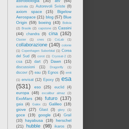
astrobiologia
(30)
atv
(64)
Autorevoli Sviste
(8)
australia
(1)
axiom space
(15)
Bigelow
Aerospace
(21)
blog
(57)
Blue
Origin
(59)
boeing
(43)
Bolivia
Cassini
(2)
Brasile
(2)
capstone
(2)
cina
(162)
(44)
chandra
(9)
Cluster
(1)
cnes
(1)
CoLab
(1)
collaborazione
(140)
colonie
Corea
(1)
Copenhagen Suborbital
(1)
del Sud
(9)
corot
(1)
Cryosat-2
(2)
Dawn
(15)
csa
(12)
dart
(7)
discussioni
(11)
Dragonfly
(1)
dscovr
(7)
eau
(3)
Egnos
(5)
emit
esa
envisat
(12)
Epoxy
(3)
(1)
(531)
eso
(25)
euclid
(4)
europa
(48)
excalibur almaz
(2)
futuro
(137)
ExoMars
(36)
Galileo
(18)
gaia
(4)
Galex
(1)
giove
(27)
Glast
(3)
glory
(1)
goce
(19)
google
(14)
Grail
hayabusa
(18)
herschel
(10)
hubble
(98)
(21)
ikaros
(3)