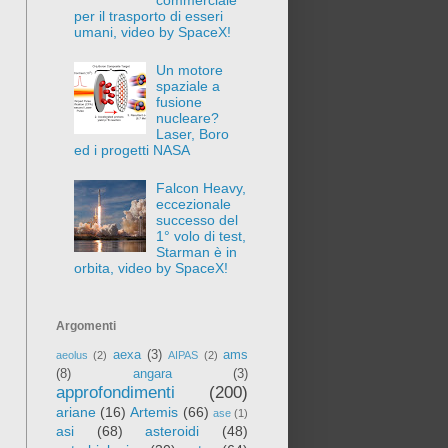
per il trasporto di esseri
umani, video by SpaceX!
Un motore
spaziale a
fusione
nucleare?
Laser, Boro
ed i progetti NASA
Falcon Heavy,
eccezionale
successo del
1° volo di test,
Starman è in
orbita, video by SpaceX!
Argomenti
aexa
(3)
ams
aeolus
(2)
AIPAS
(2)
(8)
angara
(3)
approfondimenti
(200)
ariane
(16)
Artemis
(66)
ase
(1)
asi
(68)
asteroidi
(48)