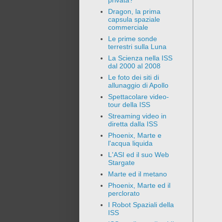
privata?
Dragon, la prima
capsula spaziale
commerciale
Le prime sonde
terrestri sulla Luna
La Scienza nella ISS
dal 2000 al 2008
Le foto dei siti di
allunaggio di Apollo
Spettacolare video-
tour della ISS
Streaming video in
diretta dalla ISS
Phoenix, Marte e
l'acqua liquida
L'ASI ed il suo Web
Stargate
Marte ed il metano
Phoenix, Marte ed il
perclorato
I Robot Spaziali della
ISS