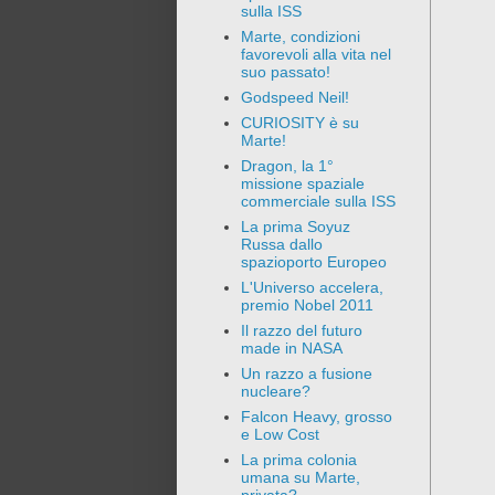
sulla ISS
Marte, condizioni
favorevoli alla vita nel
suo passato!
Godspeed Neil!
CURIOSITY è su
Marte!
Dragon, la 1°
missione spaziale
commerciale sulla ISS
La prima Soyuz
Russa dallo
spazioporto Europeo
L'Universo accelera,
premio Nobel 2011
Il razzo del futuro
made in NASA
Un razzo a fusione
nucleare?
Falcon Heavy, grosso
e Low Cost
La prima colonia
umana su Marte,