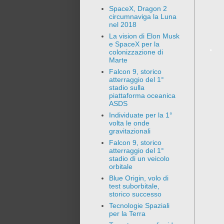
SpaceX, Dragon 2
circumnaviga la Luna
nel 2018
La vision di Elon Musk
e SpaceX per la
colonizzazione di
Marte
Falcon 9, storico
atterraggio del 1°
stadio sulla
piattaforma oceanica
ASDS
Individuate per la 1°
volta le onde
gravitazionali
Falcon 9, storico
atterraggio del 1°
stadio di un veicolo
orbitale
Blue Origin, volo di
test suborbitale,
storico successo
Tecnologie Spaziali
per la Terra