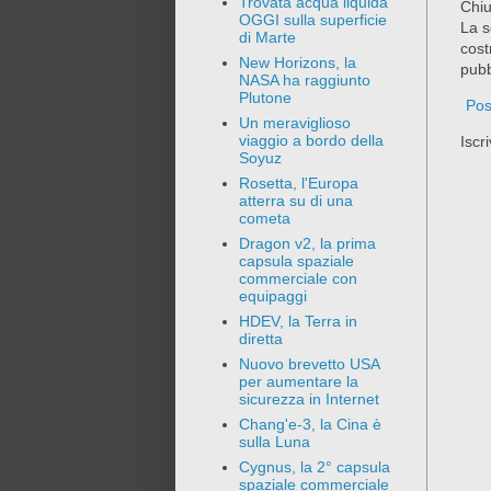
Trovata acqua liquida
Chiu
OGGI sulla superficie
La s
di Marte
cost
New Horizons, la
pubb
NASA ha raggiunto
Plutone
Pos
Un meraviglioso
viaggio a bordo della
Iscri
Soyuz
Rosetta, l'Europa
atterra su di una
cometa
Dragon v2, la prima
capsula spaziale
commerciale con
equipaggi
HDEV, la Terra in
diretta
Nuovo brevetto USA
per aumentare la
sicurezza in Internet
Chang'e-3, la Cina è
sulla Luna
Cygnus, la 2° capsula
spaziale commerciale