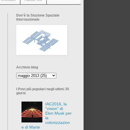
Dov'è la Stazione Spaziale
Internazionale
Archivio blog
I Post più popolari negli ultimi 30
giorni
IAC2016, la
"vision" di
Elon Musk per
la
colonizzazion
e di Marte