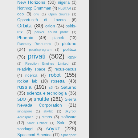
New Horizons
(30)
nigeria
(3)
Northrop Grumman
(4)
NuSTAR
(1)
oco
(3)
onu
(1)
Open Source
(1)
Opportunità di Lavoro
(6)
Orbital
(80)
orion
(24)
osiris-
rex
(7)
parker sound probe
(1)
Phoenix
(49)
planck
(13)
plutone
Planetary Resources
(1)
(24)
politica
polarisprogram
(1)
privati
(502)
(76)
RBSP
(2)
Reaction Engines Limited
(2)
relativity space
(5)
rexus-bexus
robot
(155)
(4)
ricerca
(4)
rosetta
(43)
rocket lab
(10)
russia
(191)
Saturno
s3
(1)
(35)
scienza e tecnologia
(36)
shuttle
(261)
Sierra
SDO
(9)
Nevada Corporation
(21)
singapore
(1)
skylab
(1)
Skyroot
smos
(3)
software
Aerospace
(1)
Sole
(20)
(12)
Solar Orbiter
(1)
soyuz
(228)
sondaggi
(8)
Spaceport America
(11)
Spaceport