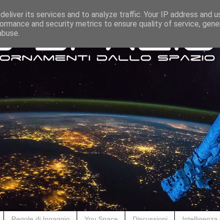
eliver its services and to analyze traffic. Your IP address and 
ormance and security metrics to ensure quality of service, gen
abuse.
Regole di Ingaggio
You Space
Discussioni
Intelligenza A