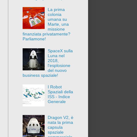
La prima
colonia
umana su
Marte, una
missione
finanziata privatamente?
Parliamone!
SpaceX sulla
Luna nel
2018,
l'esplosione
del nuovo
business spaziale!
I Robot
Spaziali della
ISS - Indice
Generale
Dragon V2, è
nata la prima
capsula
spaziale
commerciale