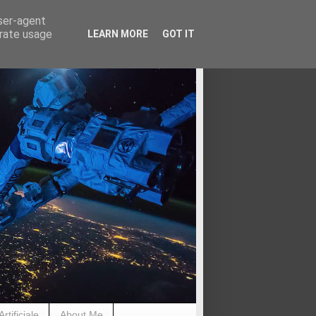
user-agent
erate usage
LEARN MORE
GOT IT
rtificiale
About Me