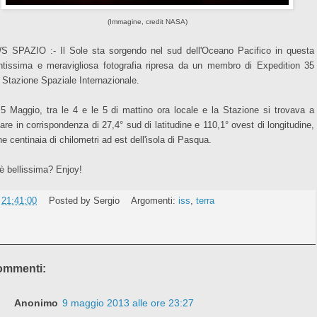
(Immagine, credit NASA)
 SPAZIO :- Il Sole sta sorgendo nel sud dell'Oceano Pacifico in questa
ntissima e meravigliosa fotografia ripresa da un membro di Expedition 35
a Stazione Spaziale Internazionale.
l 5 Maggio, tra le 4 e le 5 di mattino ora locale e la Stazione si trovava a
are in corrispondenza di 27,4° sud di latitudine e 110,1° ovest di longitudine,
e centinaia di chilometri ad est dell'isola di Pasqua.
è bellissima? Enjoy!
e
21:41:00
Posted by
Sergio
Argomenti:
iss
,
terra
ommenti:
Anonimo
9 maggio 2013 alle ore 23:27