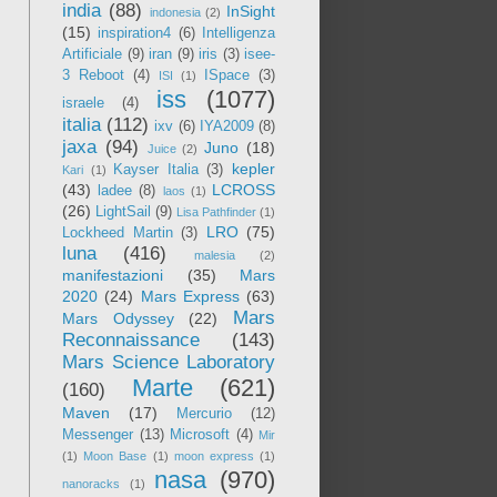
india
(88)
InSight
indonesia
(2)
(15)
inspiration4
(6)
Intelligenza
Artificiale
(9)
iran
(9)
iris
(3)
isee-
3 Reboot
(4)
ISpace
(3)
ISI
(1)
iss
(1077)
israele
(4)
italia
(112)
ixv
(6)
IYA2009
(8)
jaxa
(94)
Juno
(18)
Juice
(2)
kepler
Kayser Italia
(3)
Kari
(1)
(43)
LCROSS
ladee
(8)
laos
(1)
(26)
LightSail
(9)
Lisa Pathfinder
(1)
LRO
(75)
Lockheed Martin
(3)
luna
(416)
malesia
(2)
manifestazioni
(35)
Mars
2020
(24)
Mars Express
(63)
Mars
Mars Odyssey
(22)
Reconnaissance
(143)
Mars Science Laboratory
Marte
(621)
(160)
Maven
(17)
Mercurio
(12)
Messenger
(13)
Microsoft
(4)
Mir
(1)
Moon Base
(1)
moon express
(1)
nasa
(970)
nanoracks
(1)