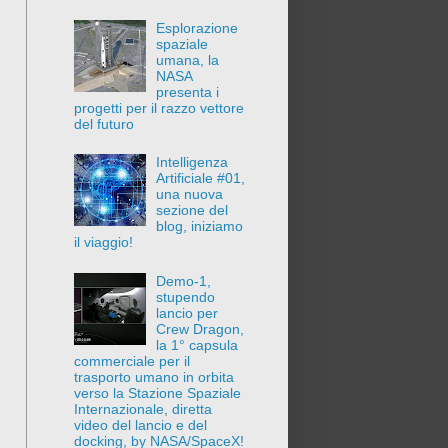
Esplorazione
spaziale
umana, la
NASA
presenta i
progetti per il razzo vettore
del futuro
Intelligenza
Artificiale #01,
una nuova
sezione del
blog, iniziamo
il viaggio!
Demo-1,
stupendo
lancio per
Crew Dragon,
la 1° capsula
commerciale per il
trasporto umano in orbita
verso la Stazione Spaziale
Internazionale, diretta
video del lancio e del
docking, by NASA/SpaceX!