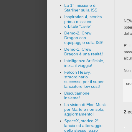
La 1° missione di
Starliner sulla ISS
Inspiration 4, storica
NEWS
prima missione
orbitale "civile"
pote
Demo-2, Crew
dell
Dragon con
equipaggio sulla ISS!
E' i
Demo-1, Crew
pass
Dragon è una realtà!
alcun
Intelligenza Artificiale,
inizia il viaggio!
Non 
Falcon Heavy,
straordinario
successo per il super
or
lanciatore low cost!
Discutiamone
insieme!
La vision di Elon Musk
per Marte e non solo,
2 c
aggiornamento!
SpaceX, storico 2°
lancio ed atterraggio
dello stesso razzo