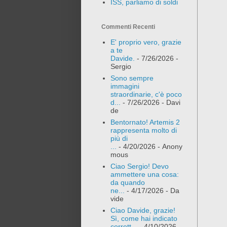
ISS, parliamo di soldi
Commenti Recenti
E' proprio vero, grazie
a te
Davide.
- 7/26/2026
-
Sergio
Sono sempre
immagini
straordinarie, c'è poco
d...
- 7/26/2026
- Davi
de
Bentornato! Artemis 2
rappresenta molto di
più di
...
- 4/20/2026
- Anony
mous
Ciao Sergio! Devo
ammettere una cosa:
da quando
ne...
- 4/17/2026
- Da
vide
Ciao Davide, grazie!
Sì, come hai indicato
corrett...
- 4/10/2026
-