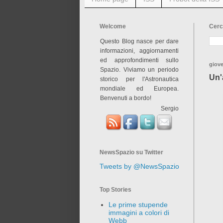
Welcome
Cerc
Questo Blog nasce per dare
informazioni, aggiornamenti
ed approfondimenti sullo
giov
Spazio. Viviamo un periodo
Un'
storico per l'Astronautica
mondiale ed Europea.
Benvenuti a bordo!
Sergio
NewsSpazio su Twitter
Tweets by @NewsSpazio
Top Stories
Le prime stupende
immagini a colori di
Webb