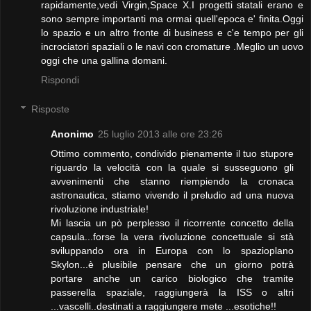
rapidamente,vedi Virgin,Space X.I progetti statali erano e
sono sempre importanti ma ormai quell'epoca e' finita.Oggi
lo spazio e un altro fronte di business e c'e tempo per gli
incrociatori spaziali o le navi con cromature .Meglio un uovo
oggi che una gallina domani.
Rispondi
Risposte
Anonimo
25 luglio 2013 alle ore 23:26
Ottimo commento, condivido pienamente il tuo stupore
riguardo la velocità con la quale si susseguono gli
avvenimenti che stanno riempiendo la cronaca
astronautica, stiamo vivendo il preludio ad una nuova
rivoluzione industriale!
Mi lascia un pò perplesso il ricorrente concetto della
capsula...forse la vera rivoluzione concettuale si stà
sviluppando ora in Europa con lo spazioplano
Skylon...è plusibile pensare che un giorno potrà
portare anche un carico biologico che tramite
passerella spaziale, raggiungerà la ISS o altri
...vascelli..destinati a raggiungere mete ...esotiche!!