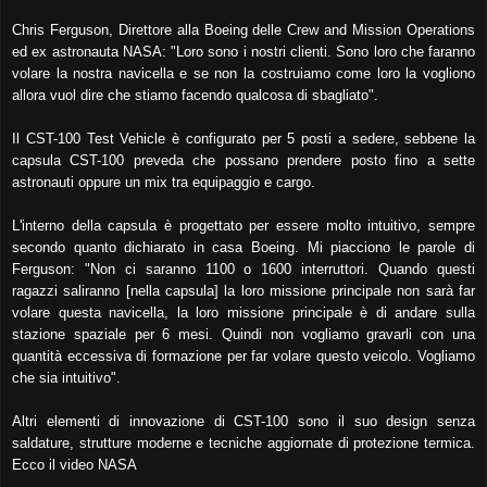
Chris Ferguson, Direttore alla Boeing delle Crew and Mission Operations
ed ex astronauta NASA: "Loro sono i nostri clienti. Sono loro che faranno
volare la nostra navicella e se non la costruiamo come loro la vogliono
allora vuol dire che stiamo facendo qualcosa di sbagliato".
Il CST-100 Test Vehicle è configurato per 5 posti a sedere, sebbene la
capsula CST-100 preveda che possano prendere posto fino a sette
astronauti oppure un mix tra equipaggio e cargo.
L'interno della capsula è progettato per essere molto intuitivo, sempre
secondo quanto dichiarato in casa Boeing. Mi piacciono le parole di
Ferguson: "Non ci saranno 1100 o 1600 interruttori. Quando questi
ragazzi saliranno [nella capsula] la loro missione principale non sarà far
volare questa navicella, la loro missione principale è di andare sulla
stazione spaziale per 6 mesi. Quindi non vogliamo gravarli con una
quantità eccessiva di formazione per far volare questo veicolo. Vogliamo
che sia intuitivo".
Altri elementi di innovazione di CST-100 sono il suo design senza
saldature, strutture moderne e tecniche aggiornate di protezione termica.
Ecco il video NASA