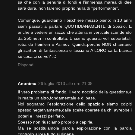
sa che con la penuria di fondi e l'immensa marea di idee
sarà dura, non faremo proprio nulla di "performante".
Comunque, guardiamo il bicchiere mezzo pieno: in 10 anni
siam passati a parlare QUOTIDIANAMENTE di Spazio. E
anche a vedere un razzo che atterra in verticale scendendo
da 250metri in controllata. E siamo quasi ai voli suborbitali,
roba da Heinlein e Asimov. Quindi..perchè NON chiamano
gli scrittori di fantascienza e lasciano A LORO carta bianca
su cosa ci serve? :D
Rispondi
Anonimo
26 luglio 2013 alle ore 21:08
Il vero problema di fondo, il vero nocciolo della questione,e
in realta un altro,fondamentale e di base.
Noi sognamo l'esplorazione dello spazio,e siamo colpiti
spesso negativamente,dalle scelte operate da chi avrebbe i
poteri e i mezzi per farlo.
Spesso non riusciamo proprio a capirle.
Ma se sostituiamola parola esplorazione con la parola
controllo,allora tutto si dipana.