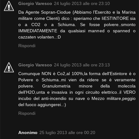
Giorgio Varesco
24 luglio 2013 alle ore 23:10
Da Agente Sopran-Ciodue (Abbiamo l'Esercito e la Marina
militare come Clienti) dico : speriamo che lìESTINTORE sia
o a CO2 o a Schiuma. Se fosse polvere..smonto
IMMEDIATAMENTE da qualsiasi manned o spanned o
cazzaten volanten..:D
Rispondi
Giorgio Varesco
24 luglio 2013 alle ore 23:13
Comunque NON è Co2,al 100%,la forma dell'Estintore è o
Polvere o Schiuma..mi vien da ridere se è veramente
polvere. Granulometria minore della molecola
dell'H2O,unta e invasiva in ogni circuito elettrico..il VERO
incubo del anti-incendio su nave o Mezzo militare,peggio
del fuoco aggiungerei..:)
Rispondi
Anonimo
25 luglio 2013 alle ore 00:20