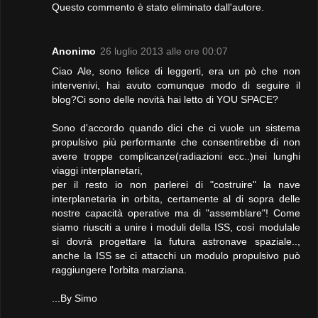
Questo commento è stato eliminato dall'autore.
Anonimo
26 luglio 2013 alle ore 00:07
Ciao Ale, sono felice di leggerti, era un pò che non
intervenivi, hai avuto comunque modo di seguire il
blog?Ci sono delle novità hai letto di YOU SPACE?
Sono d'accordo quando dici che ci vuole un sistema
propulsivo più performante che consentirebbe di non
avere troppe complicanze(radiazioni ecc..)nei lunghi
viaggi interplanetari,
per il resto io non parlerei di "costruire" la nave
interplanetaria in orbita, certamente al di sopra delle
nostre capacità operative ma di "assemblare"! Come
siamo riusciti a unire i moduli della ISS, così modulale
si dovrà progettare la futura astronave spaziale..,
anche la ISS se ci attacchi un modulo propulsivo può
raggiungere l'orbita marziana.
...By Simo