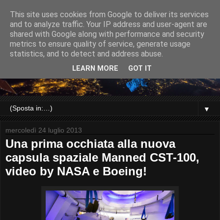
This site uses cookies from Google to deliver its services
and to analyze traffic. Your IP address and user-agent are
shared with Google along with performance and security
metrics to ensure quality of service, generate usage
statistics, and to detect and address abuse.
LEARN MORE
GOT IT
▼
mercoledì 24 luglio 2013
Una prima occhiata alla nuova
capsula spaziale Manned CST-100,
video by NASA e Boeing!