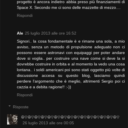
progetto è ancora indietro abbia preso più finanziamenti di
Space X. Secondo me ci sono delle mazzette di mezzo....
Rispondi
Ale
25 luglio 2013 alle ore 16:52
Signori.. la cosa fondamentale è e rimane una sola, a mio
avviso, senza un metodo di propulsione adeguato non ci
possono essere astronavi con equipaggi per poter andare
dove si voglia.. per costruire una nave come si deve la si
dovrebbe costruire in orbita e al momento la vedo una cosa
lontana.. i soldi americani poi sono stati oggetto più volte di
discussione accesa su questo blog, lasciamo quindi
perdere l'argomento che è meglio, altrimenti Sergio poi ci
cazzia e a debita ragione!! :-))
Rispondi
Risposte
☮♡☮♡☮♡☮♡☮♡☮♡☮♡☮♡☮♡☮♡☮♡☮♡☮♡☮♡☮♡
26 luglio 2013 alle ore 00:05