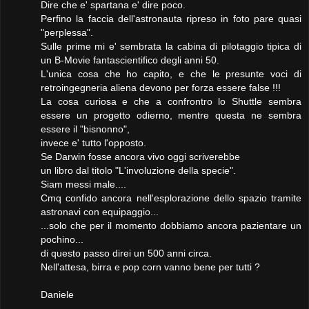
Dire che e' spartana e' dire poco.
Perfino la faccia dell'astronauta ripreso in foto pare quasi
"perplessa".
Sulle prime mi e' sembrata la cabina di pilotaggio tipica di
un B-Movie fantascientifico degli anni 50.
L'unica cosa che ho capito, e che le presunte voci di
retroingegneria aliena devono per forza essere false !!!
La cosa curiosa e che a confrontro lo Shuttle sembra
essere un progetto odierno, mentre questa ne sembra
essere il "bisnonno",
invece e' tutto l'opposto.
Se Darwin fosse ancora vivo oggi scriverebbe
un libro dal titolo "L'involuzione della specie".
Siam messi male....
Cmq confido ancora nell'esplorazione dello spazio tramite
astronavi con equipaggio...
...solo che per il momento dobbiamo ancora pazientare un
pochino...
di questo passo direi un 500 anni circa.
Nell'attesa, birra e pop corn vanno bene per tutti ?
Daniele