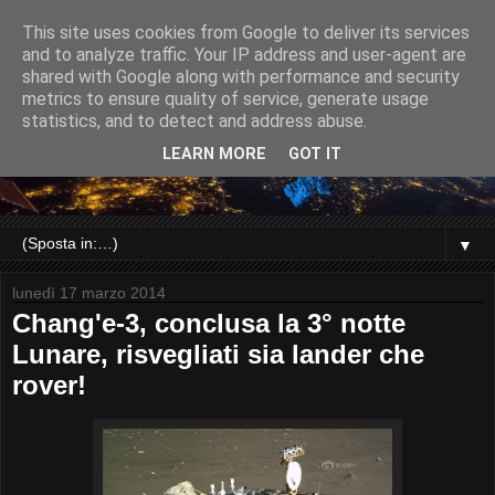
This site uses cookies from Google to deliver its services
and to analyze traffic. Your IP address and user-agent are
shared with Google along with performance and security
metrics to ensure quality of service, generate usage
statistics, and to detect and address abuse.
LEARN MORE
GOT IT
▼
lunedì 17 marzo 2014
Chang'e-3, conclusa la 3° notte
Lunare, risvegliati sia lander che
rover!