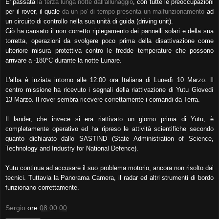
E' passata
la terza lunga notte dall'allunaggio
, con tutte le preoccupazioni
per il rover, il quale
da un po' di tempo presenta un malfunzionamento
ad
un circuito di controllo nella sua unità di guida (driving unit).
Ciò ha causato il non corretto ripiegamento dei pannelli solari e della sua
torretta, operazioni da svolgere poco prima della disattivazione come
ulteriore misura protettiva contro le fredde temperature che possono
arrivare a -180°C durante la notte Lunare.
L'alba è inziata intorno alle 12:00 ora Italiana di Lunedì 10 Marzo. Il
centro missione ha ricevuto i segnali della riattivazione di Yutu Giovedì
13 Marzo. Il rover sembra ricevere correttamente i comandi da Terra.
Il lander, che invece si era riattivato un giorno prima di Yutu, è
completamente operativo ed ha ripreso le attività scientifiche secondo
quanto dichiarato dallo SASTIND (State Administration of Science,
Technology and Industry for National Defence).
Yutu continua ad accusare il suo problema motorio, ancora non risolto dai
tecnici. Tuttavia la Panorama Camera, il radar ed altri strumenti di bordo
funzionano correttamente.
Sergio
ore
08:00:00