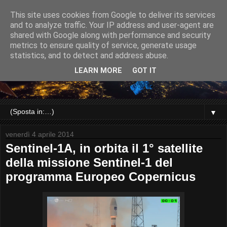
This site uses cookies from Google to deliver its services
and to analyze traffic. Your IP address and user-agent are
shared with Google along with performance and security
metrics to ensure quality of service, generate usage
statistics, and to detect and address abuse.
LEARN MORE
GOT IT
▼
venerdì 4 aprile 2014
Sentinel-1A, in orbita il 1° satellite
della missione Sentinel-1 del
programma Europeo Copernicus