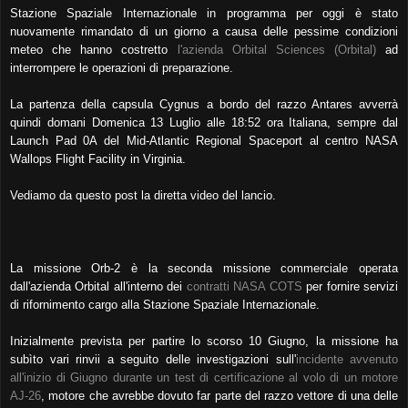
Stazione Spaziale Internazionale in programma per oggi è stato
nuovamente rimandato di un giorno a causa delle pessime condizioni
meteo che hanno costretto
l'azienda Orbital Sciences (Orbital)
ad
interrompere le operazioni di preparazione.
La partenza della capsula Cygnus a bordo del razzo Antares avverrà
quindi domani Domenica 13 Luglio alle 18:52 ora Italiana, sempre dal
Launch Pad 0A del Mid-Atlantic Regional Spaceport al centro NASA
Wallops Flight Facility in Virginia.
Vediamo da questo post la diretta video del lancio.
La missione Orb-2 è la seconda missione commerciale operata
dall'azienda Orbital all'interno dei
contratti NASA COTS
per fornire servizi
di rifornimento cargo alla Stazione Spaziale Internazionale.
Inizialmente prevista per partire lo scorso 10 Giugno, la missione ha
subìto vari rinvii a seguito delle investigazioni sull'
incidente avvenuto
all'inizio di Giugno durante un test di certificazione al volo di un motore
AJ-26
, motore che avrebbe dovuto far parte del razzo vettore di una delle