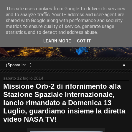
This site uses cookies from Google to deliver its services
and to analyze traffic. Your IP address and user-agent are
shared with Google along with performance and security
metrics to ensure quality of service, generate usage
statistics, and to detect and address abuse.
LEARN MORE
GOT IT
▼
sabato 12 luglio 2014
Missione Orb-2 di rifornimento alla
Stazione Spaziale Internazionale,
lancio rimandato a Domenica 13
Luglio, guardiamo insieme la diretta
video NASA TV!