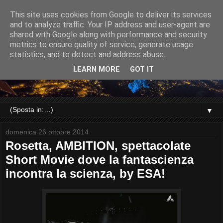
This site uses cookies from Google to deliver its services
and to analyze traffic. Your IP address and user-agent are
shared with Google along with performance and security
metrics to ensure quality of service, generate usage
statistics, and to detect and address abuse.
LEARN MORE
GOT IT
▼
domenica 26 ottobre 2014
Rosetta, AMBITION, spettacolate
Short Movie dove la fantascienza
incontra la scienza, by ESA!