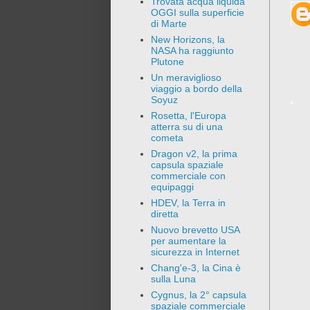
Trovata acqua liquida
OGGI sulla superficie
di Marte
New Horizons, la
NASA ha raggiunto
Plutone
Un meraviglioso
viaggio a bordo della
Soyuz
Rosetta, l'Europa
atterra su di una
cometa
Dragon v2, la prima
capsula spaziale
commerciale con
equipaggi
HDEV, la Terra in
diretta
Nuovo brevetto USA
per aumentare la
sicurezza in Internet
Chang'e-3, la Cina è
sulla Luna
Cygnus, la 2° capsula
spaziale commerciale