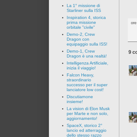
La 1° missione di
Starliner sulla ISS
Inspiration 4, storica
prima missione
or
orbitale "civile"
Demo-2, Crew
Dragon con
equipaggio sulla ISS!
Demo-1, Crew
9 c
Dragon è una realtà!
Intelligenza Artificiale,
inizia il viaggio!
Falcon Heavy,
straordinario
successo per il super
lanciatore low cost!
Discutiamone
insieme!
La vision di Elon Musk
per Marte e non solo,
aggiornamento!
SpaceX, storico 2°
lancio ed atterraggio
dello stesso razzo