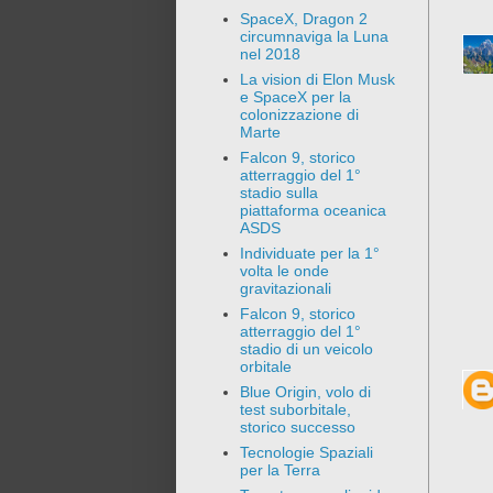
SpaceX, Dragon 2
circumnaviga la Luna
nel 2018
La vision di Elon Musk
e SpaceX per la
colonizzazione di
Marte
Falcon 9, storico
atterraggio del 1°
stadio sulla
piattaforma oceanica
ASDS
Individuate per la 1°
volta le onde
gravitazionali
Falcon 9, storico
atterraggio del 1°
stadio di un veicolo
orbitale
Blue Origin, volo di
test suborbitale,
storico successo
Tecnologie Spaziali
per la Terra