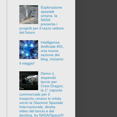
Esplorazione
spaziale
umana, la
NASA
presenta i
progetti per il razzo vettore
del futuro
Intelligenza
Artificiale #01,
una nuova
sezione del
blog, iniziamo
il viaggio!
Demo-1,
stupendo
lancio per
Crew Dragon,
la 1° capsula
commerciale per il
trasporto umano in orbita
verso la Stazione Spaziale
Internazionale, diretta
video del lancio e del
docking, by NASA/SpaceX!