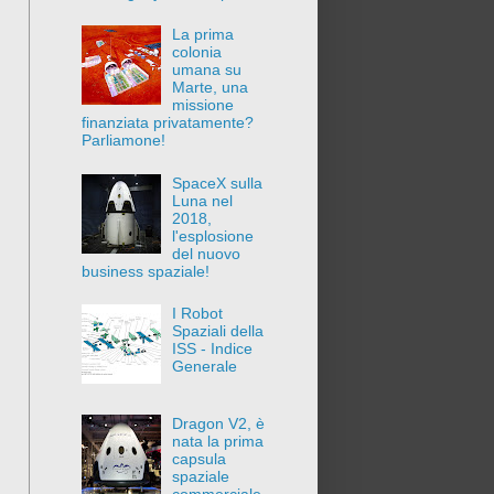
La prima
colonia
umana su
Marte, una
missione
finanziata privatamente?
Parliamone!
SpaceX sulla
Luna nel
2018,
l'esplosione
del nuovo
business spaziale!
I Robot
Spaziali della
ISS - Indice
Generale
Dragon V2, è
nata la prima
capsula
spaziale
commerciale