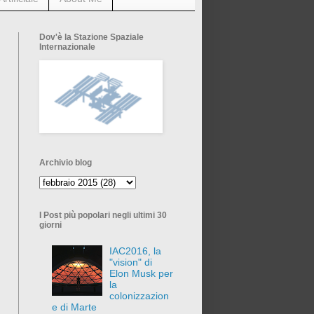
Dov'è la Stazione Spaziale
Internazionale
Archivio blog
I Post più popolari negli ultimi 30
giorni
IAC2016, la
"vision" di
Elon Musk per
la
colonizzazion
e di Marte