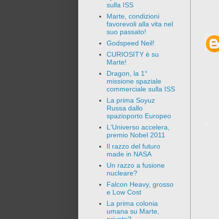
sulla ISS
Marte, condizioni
favorevoli alla vita nel
suo passato!
Godspeed Neil!
CURIOSITY è su
Marte!
Dragon, la 1°
missione spaziale
commerciale sulla ISS
La prima Soyuz
Russa dallo
spazioporto Europeo
L'Universo accelera,
premio Nobel 2011
Il razzo del futuro
made in NASA
Un razzo a fusione
nucleare?
Falcon Heavy, grosso
e Low Cost
La prima colonia
umana su Marte,