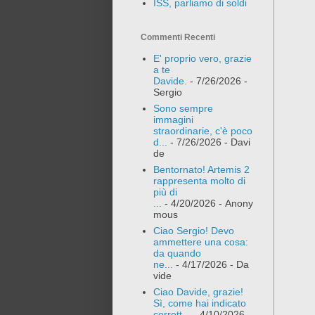
ISS, parliamo di soldi
Commenti Recenti
E' proprio vero, grazie
a te
Davide.
- 7/26/2026
-
Sergio
Sono sempre
immagini
straordinarie, c'è poco
d...
- 7/26/2026
- Davi
de
Bentornato! Artemis 2
rappresenta molto di
più di
...
- 4/20/2026
- Anony
mous
Ciao Sergio! Devo
ammettere una cosa:
da quando
ne...
- 4/17/2026
- Da
vide
Ciao Davide, grazie!
Sì, come hai indicato
corrett...
- 4/10/2026
-