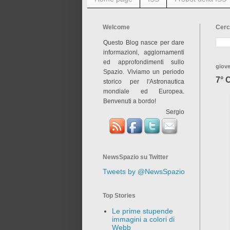
Welcome
Cerc
Questo Blog nasce per dare
informazioni, aggiornamenti
ed approfondimenti sullo
giove
Spazio. Viviamo un periodo
7° 
storico per l'Astronautica
mondiale ed Europea.
Benvenuti a bordo!
Sergio
NewsSpazio su Twitter
Tweets by @NewsSpazio
Top Stories
Le prime stupende
immagini a colori di
Webb