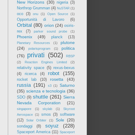
New Horizons
(30)
nigeria
(3)
Northrop Grumman
(4)
NuSTAR
(1)
oco
(3)
onu
(1)
Open Source
(1)
Opportunità di Lavoro
(6)
Orbital
(80)
orion
(24)
osiris-
rex
(7)
parker sound probe
(1)
Phoenix
(49)
planck
(13)
plutone
Planetary Resources
(1)
(24)
politica
polarisprogram
(1)
privati
(502)
(76)
RBSP
(2)
Reaction Engines Limited
(2)
relativity space
(5)
rexus-bexus
robot
(155)
(4)
ricerca
(4)
rosetta
(43)
rocket lab
(10)
russia
(191)
Saturno
s3
(1)
(35)
scienza e tecnologia
(36)
shuttle
(261)
Sierra
SDO
(9)
Nevada Corporation
(21)
singapore
(1)
skylab
(1)
Skyroot
smos
(3)
software
Aerospace
(1)
Sole
(20)
(12)
Solar Orbiter
(1)
soyuz
(228)
sondaggi
(8)
Spaceport America
(11)
Spaceport