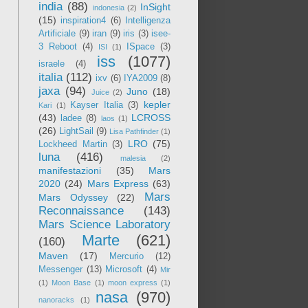
india
(88)
InSight
indonesia
(2)
(15)
inspiration4
(6)
Intelligenza
Artificiale
(9)
iran
(9)
iris
(3)
isee-
3 Reboot
(4)
ISpace
(3)
ISI
(1)
iss
(1077)
israele
(4)
italia
(112)
ixv
(6)
IYA2009
(8)
jaxa
(94)
Juno
(18)
Juice
(2)
kepler
Kayser Italia
(3)
Kari
(1)
(43)
LCROSS
ladee
(8)
laos
(1)
(26)
LightSail
(9)
Lisa Pathfinder
(1)
LRO
(75)
Lockheed Martin
(3)
luna
(416)
malesia
(2)
manifestazioni
(35)
Mars
2020
(24)
Mars Express
(63)
Mars
Mars Odyssey
(22)
Reconnaissance
(143)
Mars Science Laboratory
Marte
(621)
(160)
Maven
(17)
Mercurio
(12)
Messenger
(13)
Microsoft
(4)
Mir
(1)
Moon Base
(1)
moon express
(1)
nasa
(970)
nanoracks
(1)