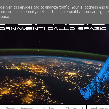
eliver its services and to analyze traffic. Your IP address and 
ormance and security metrics to ensure quality of service, gen
abuse.
Regole di Ingaggio
You Space
Discussioni
Intelligenza A