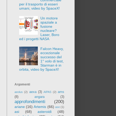
per il trasporto di esseri
umani, video by SpaceX!
Un motore
spaziale a
fusione
nucleare?
Laser, Boro
ed i progetti NASA
Falcon Heavy,
eccezionale
successo del
1° volo di test,
Starman è in
orbita, video by SpaceX!
Argomenti
aexa
(3)
ams
aeolus
(2)
AIPAS
(2)
(8)
angara
(3)
approfondimenti
(200)
ariane
(16)
Artemis
(66)
ase
(1)
asi
(68)
asteroidi
(48)