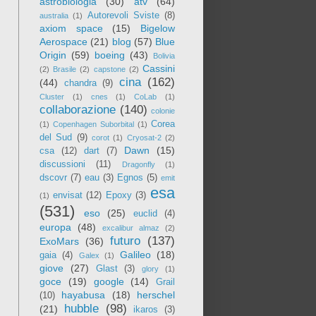
astrobiologia
(30)
atv
(64)
Autorevoli Sviste
(8)
australia
(1)
axiom space
(15)
Bigelow
Aerospace
(21)
blog
(57)
Blue
Origin
(59)
boeing
(43)
Bolivia
Cassini
(2)
Brasile
(2)
capstone
(2)
cina
(162)
(44)
chandra
(9)
Cluster
(1)
cnes
(1)
CoLab
(1)
collaborazione
(140)
colonie
Corea
(1)
Copenhagen Suborbital
(1)
del Sud
(9)
corot
(1)
Cryosat-2
(2)
Dawn
(15)
csa
(12)
dart
(7)
discussioni
(11)
Dragonfly
(1)
dscovr
(7)
eau
(3)
Egnos
(5)
emit
esa
envisat
(12)
Epoxy
(3)
(1)
(531)
eso
(25)
euclid
(4)
europa
(48)
excalibur almaz
(2)
futuro
(137)
ExoMars
(36)
Galileo
(18)
gaia
(4)
Galex
(1)
giove
(27)
Glast
(3)
glory
(1)
goce
(19)
google
(14)
Grail
hayabusa
(18)
herschel
(10)
hubble
(98)
(21)
ikaros
(3)