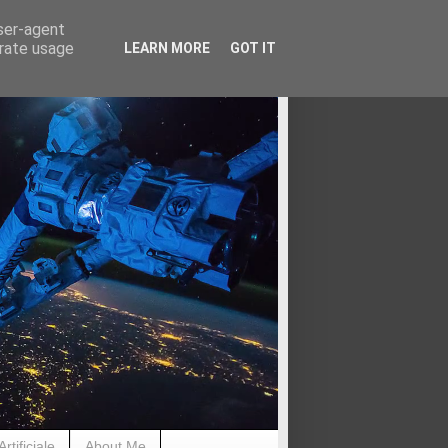
user-agent
erate usage
LEARN MORE
GOT IT
rtificiale
About Me