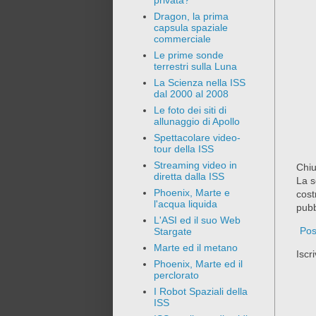
privata?
Dragon, la prima
capsula spaziale
commerciale
Le prime sonde
terrestri sulla Luna
La Scienza nella ISS
dal 2000 al 2008
Le foto dei siti di
allunaggio di Apollo
Spettacolare video-
tour della ISS
Streaming video in
Chiu
diretta dalla ISS
La s
Phoenix, Marte e
cost
l'acqua liquida
pubb
L'ASI ed il suo Web
Pos
Stargate
Marte ed il metano
Iscri
Phoenix, Marte ed il
perclorato
I Robot Spaziali della
ISS