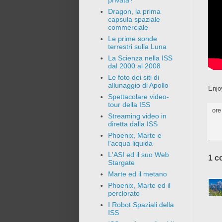
privata?
Dragon, la prima
capsula spaziale
commerciale
Le prime sonde
terrestri sulla Luna
La Scienza nella ISS
dal 2000 al 2008
Le foto dei siti di
allunaggio di Apollo
Enjo
Spettacolare video-
tour della ISS
or
Streaming video in
diretta dalla ISS
Phoenix, Marte e
l'acqua liquida
L'ASI ed il suo Web
1 c
Stargate
Marte ed il metano
Phoenix, Marte ed il
perclorato
I Robot Spaziali della
ISS