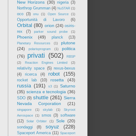
New Horizons
(30)
nigeria
(3)
Northrop Grumman
(4)
NuSTAR
(1)
oco
(3)
onu
(1)
Open Source
(1)
Opportunità di Lavoro
(6)
Orbital
(80)
orion
(24)
osiris-
rex
(7)
parker sound probe
(1)
Phoenix
(49)
planck
(13)
plutone
Planetary Resources
(1)
(24)
politica
polarisprogram
(1)
privati
(502)
(76)
RBSP
(2)
Reaction Engines Limited
(2)
relativity space
(5)
rexus-bexus
robot
(155)
(4)
ricerca
(4)
rosetta
(43)
rocket lab
(10)
russia
(191)
Saturno
s3
(1)
(35)
scienza e tecnologia
(36)
shuttle
(261)
Sierra
SDO
(9)
Nevada Corporation
(21)
singapore
(1)
skylab
(1)
Skyroot
smos
(3)
software
Aerospace
(1)
Sole
(20)
(12)
Solar Orbiter
(1)
soyuz
(228)
sondaggi
(8)
Spaceport America
(11)
Spaceport