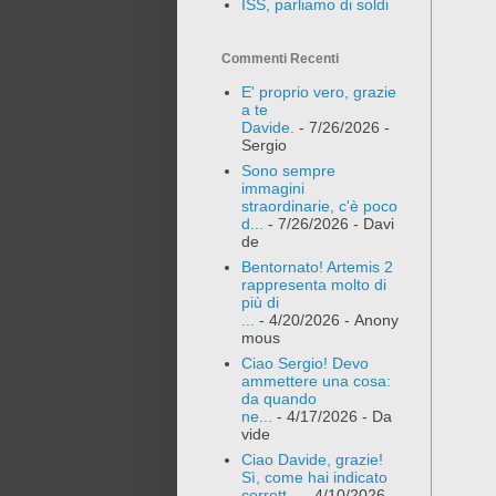
ISS, parliamo di soldi
Commenti Recenti
E' proprio vero, grazie
a te
Davide.
- 7/26/2026
-
Sergio
Sono sempre
immagini
straordinarie, c'è poco
d...
- 7/26/2026
- Davi
de
Bentornato! Artemis 2
rappresenta molto di
più di
...
- 4/20/2026
- Anony
mous
Ciao Sergio! Devo
ammettere una cosa:
da quando
ne...
- 4/17/2026
- Da
vide
Ciao Davide, grazie!
Sì, come hai indicato
corrett...
- 4/10/2026
-