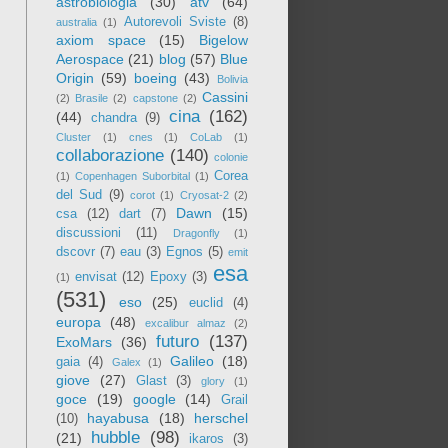
astrobiologia
(30)
atv
(64)
Autorevoli Sviste
(8)
australia
(1)
axiom space
(15)
Bigelow
Aerospace
(21)
blog
(57)
Blue
Origin
(59)
boeing
(43)
Bolivia
Cassini
(2)
Brasile
(2)
capstone
(2)
cina
(162)
(44)
chandra
(9)
Cluster
(1)
cnes
(1)
CoLab
(1)
collaborazione
(140)
colonie
Corea
(1)
Copenhagen Suborbital
(1)
del Sud
(9)
corot
(1)
Cryosat-2
(2)
Dawn
(15)
csa
(12)
dart
(7)
discussioni
(11)
Dragonfly
(1)
dscovr
(7)
eau
(3)
Egnos
(5)
emit
esa
envisat
(12)
Epoxy
(3)
(1)
(531)
eso
(25)
euclid
(4)
europa
(48)
excalibur almaz
(2)
futuro
(137)
ExoMars
(36)
Galileo
(18)
gaia
(4)
Galex
(1)
giove
(27)
Glast
(3)
glory
(1)
goce
(19)
google
(14)
Grail
hayabusa
(18)
herschel
(10)
hubble
(98)
(21)
ikaros
(3)