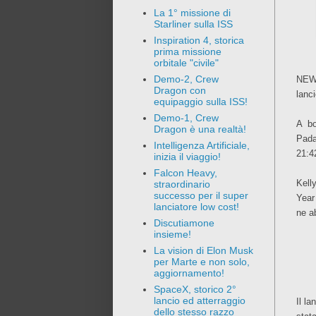
La 1° missione di
Starliner sulla ISS
Inspiration 4, storica
prima missione
orbitale "civile"
Demo-2, Crew
NEWS
Dragon con
lanc
equipaggio sulla ISS!
Demo-1, Crew
A bo
Dragon è una realtà!
Pada
Intelligenza Artificiale,
21:42
inizia il viaggio!
Falcon Heavy,
Kell
straordinario
successo per il super
Year
lanciatore low cost!
ne a
Discutiamone
insieme!
La vision di Elon Musk
per Marte e non solo,
aggiornamento!
SpaceX, storico 2°
lancio ed atterraggio
Il l
dello stesso razzo