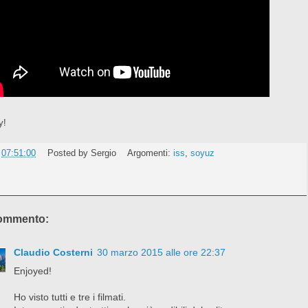
y!
e
07:51:00
Posted by
Sergio
Argomenti:
iss
,
soyuz
ommento:
Claudio Costerni
30 marzo 2015 alle ore 22:37
Enjoyed!
Ho visto tutti e tre i filmati.