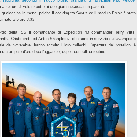
ta
raggiunta secondo il nuovo profilo standard di avvicinamento veloce
,
na sei ore di volo rispetto ai due giorni necessari in passato.
, qualcosina in meno, poiché il docking tra Soyuz ed il modulo Poisk è stato
ermato alle ore 3:33.
rdo della ISS il comandante di Expedition 43 commander Terry Virts,
ntha Cristoforetti ed Anton Shkaplerov, che sono in servizio sull'avamposto
tale da Novembre, hanno accolto i loro colleghi. L'apertura dei portelloni è
uta un paio d'ore dopo l'aggancio, dopo i controlli di routine.