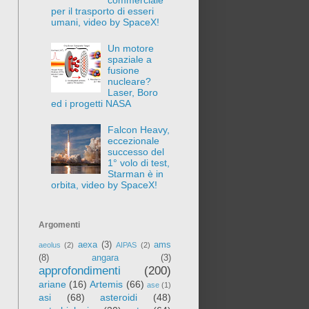
per il trasporto di esseri
umani, video by SpaceX!
Un motore
spaziale a
fusione
nucleare?
Laser, Boro
ed i progetti NASA
Falcon Heavy,
eccezionale
successo del
1° volo di test,
Starman è in
orbita, video by SpaceX!
Argomenti
aexa
(3)
ams
aeolus
(2)
AIPAS
(2)
(8)
angara
(3)
approfondimenti
(200)
ariane
(16)
Artemis
(66)
ase
(1)
asi
(68)
asteroidi
(48)