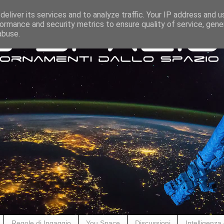
eliver its services and to analyze traffic. Your IP address and 
ormance and security metrics to ensure quality of service, gen
abuse.
Regole di Ingaggio
You Space
Discussioni
Intelligenza A