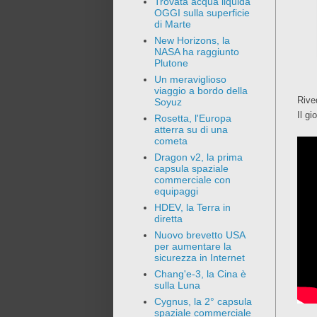
Trovata acqua liquida
OGGI sulla superficie
di Marte
New Horizons, la
NASA ha raggiunto
Plutone
Un meraviglioso
viaggio a bordo della
Rive
Soyuz
Il gi
Rosetta, l'Europa
atterra su di una
cometa
Dragon v2, la prima
capsula spaziale
commerciale con
equipaggi
HDEV, la Terra in
diretta
Nuovo brevetto USA
per aumentare la
sicurezza in Internet
Chang'e-3, la Cina è
sulla Luna
Cygnus, la 2° capsula
spaziale commerciale