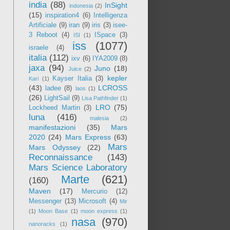
india
(88)
InSight
indonesia
(2)
(15)
inspiration4
(6)
Intelligenza
Artificiale
(9)
iran
(9)
iris
(3)
isee-
3 Reboot
(4)
ISpace
(3)
ISI
(1)
iss
(1077)
israele
(4)
italia
(112)
ixv
(6)
IYA2009
(8)
jaxa
(94)
Juno
(18)
Juice
(2)
kepler
Kayser Italia
(3)
Kari
(1)
(43)
LCROSS
ladee
(8)
laos
(1)
(26)
LightSail
(9)
Lisa Pathfinder
(1)
LRO
(75)
Lockheed Martin
(3)
luna
(416)
malesia
(2)
manifestazioni
(35)
Mars
2020
(24)
Mars Express
(63)
Mars
Mars Odyssey
(22)
Reconnaissance
(143)
Mars Science Laboratory
Marte
(621)
(160)
Maven
(17)
Mercurio
(12)
Messenger
(13)
Microsoft
(4)
Mir
(1)
Moon Base
(1)
moon express
(1)
nasa
(970)
nanoracks
(1)