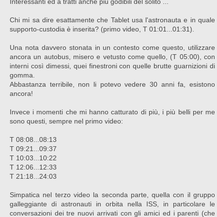
Interessanti ed a tratti anche più godibili del solito ...
Chi mi sa dire esattamente che Tablet usa l'astronauta e in quale
supporto-custodia è inserita? (primo video, T 01:01...01:31).
Una nota davvero stonata in un contesto come questo, utilizzare
ancora un autobus, misero e vetusto come quello, (T 05:00), con
interni così dimessi, quei finestroni con quelle brutte guarnizioni di
gomma.
Abbastanza terribile, non li potevo vedere 30 anni fa, esistono
ancora!
Invece i momenti che mi hanno catturato di più, i più belli per me
sono questi, sempre nel primo video:
T 08:08...08:13
T 09:21...09:37
T 10:03...10:22
T 12:06...12:33
T 21:18...24:03
Simpatica nel terzo video la seconda parte, quella con il gruppo
galleggiante di astronauti in orbita nella ISS, in particolare le
conversazioni dei tre nuovi arrivati con gli amici ed i parenti (che