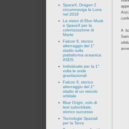
sta
SpaceX, Dragon 2
appe
circumnaviga la Luna
Anzi
nel 2018
conf
La vision di Elon Musk
e SpaceX per la
colonizzazione di
A bo
Marte
Sama
Falcon 9, storico
orbi
atterraggio del 1°
avven
stadio sulla
piattaforma oceanica
ASDS
Individuate per la 1°
volta le onde
gravitazionali
Falcon 9, storico
atterraggio del 1°
stadio di un veicolo
orbitale
Blue Origin, volo di
test suborbitale,
storico successo
Tecnologie Spaziali
per la Terra