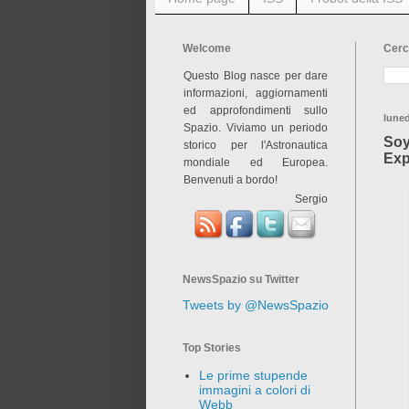
Welcome
Cerc
Questo Blog nasce per dare
informazioni, aggiornamenti
ed approfondimenti sullo
luned
Spazio. Viviamo un periodo
Soy
storico per l'Astronautica
Exp
mondiale ed Europea.
Benvenuti a bordo!
Sergio
NewsSpazio su Twitter
Tweets by @NewsSpazio
Top Stories
Le prime stupende
immagini a colori di
Webb