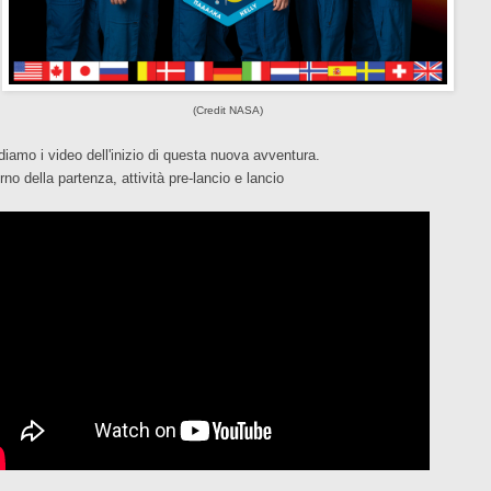
(Credit NASA)
diamo i video dell'inizio di questa nuova avventura.
orno della partenza, attività pre-lancio e lancio