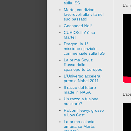
sulla ISS
L'arr
Marte, condizioni
favorevoli alla vita nel
suo passato!
Godspeed Neil!
CURIOSITY è su
Marte!
Dragon, la 1°
missione spaziale
commerciale sulla ISS
La prima Soyuz
Russa dallo
spazioporto Europeo
L'Universo accelera,
premio Nobel 2011
Il razzo del futuro
made in NASA
L'ape
Un razzo a fusione
nucleare?
Falcon Heavy, grosso
e Low Cost
La prima colonia
umana su Marte,