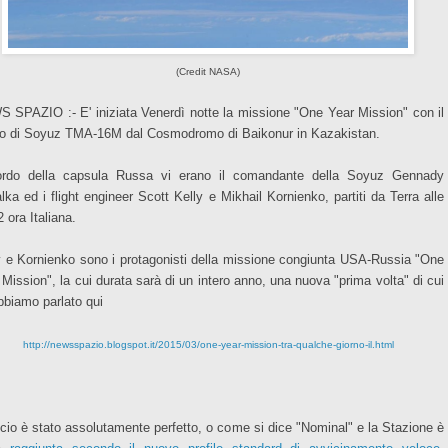
(Credit NASA)
 SPAZIO :- E' iniziata Venerdì notte la missione "One Year Mission" con il
io di Soyuz TMA-16M dal Cosmodromo di Baikonur in Kazakistan.
rdo della capsula Russa vi erano il comandante della Soyuz Gennady
lka ed i flight engineer Scott Kelly e Mikhail Kornienko, partiti da Terra alle
 ora Italiana.
y e Kornienko sono i protagonisti della missione congiunta USA-Russia "One
 Mission", la cui durata sarà di un intero anno, una nuova "prima volta" di cui
bbiamo parlato qui
http://newsspazio.blogspot.it/2015/03/one-year-mission-tra-qualche-giorno-il.html
ancio è stato assolutamente perfetto, o come si dice "Nominal" e la Stazione è