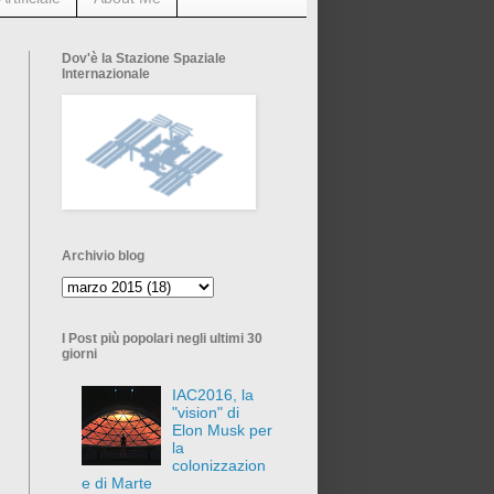
Dov'è la Stazione Spaziale
Internazionale
Archivio blog
I Post più popolari negli ultimi 30
giorni
IAC2016, la
"vision" di
Elon Musk per
la
colonizzazion
e di Marte