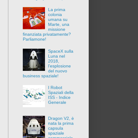
La prima
colonia
umana su
Marte, una
missione
finanziata privatamente?
Parliamone!
SpaceX sulla
Luna nel
2018,
l'esplosione
del nuovo
business spaziale!
I Robot
Spaziali della
ISS - Indice
Generale
Dragon V2, è
nata la prima
capsula
spaziale
commerciale