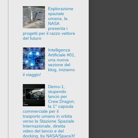
Esplorazione
spaziale
umana, la
NASA
presenta i
progetti per il razzo vettore
del futuro
Intelligenza
Artificiale #01,
una nuova
sezione del
blog, iniziamo
il viaggio!
Demo-1,
stupendo
lancio per
Crew Dragon,
la 1° capsula
commerciale per il
trasporto umano in orbita
verso la Stazione Spaziale
Internazionale, diretta
video del lancio e del
docking, by NASA/SpaceX!