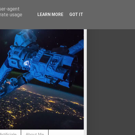
user-agent
erate usage
LEARN MORE
GOT IT
rtificiale
About Me