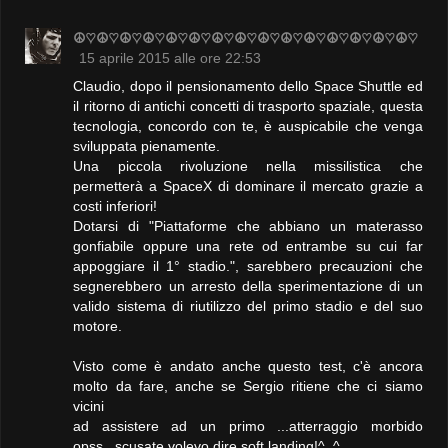
☮♡☮♡☮♡☮♡☮♡☮♡☮♡☮♡☮♡☮♡☮♡☮♡☮♡☮♡☮♡
15 aprile 2015 alle ore 22:53
Claudio, dopo il pensionamento dello Space Shuttle ed
il ritorno di antichi concetti di trasporto spaziale, questa
tecnologia, concordo con te, è auspicabile che venga
sviluppata pienamente.
Una piccola rivoluzione nella missilistica che
permetterà a SpaceX di dominare il mercato grazie a
costi inferiori!
Dotarsi di "Piattaforme che abbiano un materasso
gonfiabile oppure una rete od entrambe su cui far
appoggiare il 1° stadio.", sarebbero precauzioni che
segnerebbero un arresto della sperimentazione di un
valido sistema di riutilizzo del primo stadio e del suo
motore.
Visto come è andato anche questo test, c'è ancora
molto da fare, anche se Sergio ritiene che ci siamo
vicini
ad assistere ad un primo ...atterraggio morbido
opss...scusate volevo dire soft landing!^_^