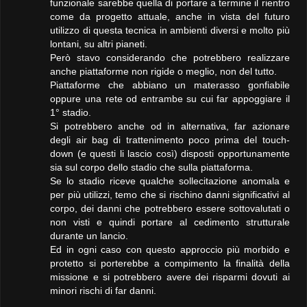
funzionale sarebbe quella di portare a termine il rientro
come da progetto attuale, anche in vista del futuro
utilizzo di questa tecnica in ambienti diversi e molto più
lontani, su altri pianeti.
Però stavo considerando che potrebbero realizzare
anche piattaforme non rigide o meglio, non del tutto.
Piattaforme che abbiano un materasso gonfiabile
oppure una rete od entrambe su cui far appoggiare il
1° stadio.
Si potrebbero anche od in alternativa, far azionare
degli air bag di trattenimento poco prima del touch-
down (e questi li lascio così) disposti opportunamente
sia sul corpo dello stadio che sulla piattaforma.
Se lo stadio riceve qualche sollecitazione anomala e
per più utilizzi, temo che si rischino danni significativi al
corpo, dei danni che potrebbero essere sottovalutati o
non visti e quindi portare al cedimento strutturale
durante un lancio.
Ed in ogni caso con questo approccio più morbido e
protetto si porterebbe a compimento la finalità della
missione e si potrebbero avere dei risparmi dovuti ai
minori rischi di far danni.