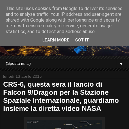
This site uses cookies from Google to deliver its services
and to analyze traffic. Your IP address and user-agent are
shared with Google along with performance and security
metrics to ensure quality of service, generate usage
statistics, and to detect and address abuse.
LEARN MORE
GOT IT
▼
lunedì 13 aprile 2015
CRS-6, questa sera il lancio di
Falcon 9/Dragon per la Stazione
Spaziale Internazionale, guardiamo
insieme la diretta video NASA