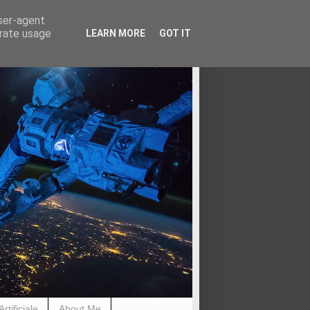
user-agent
erate usage
LEARN MORE
GOT IT
rtificiale
About Me