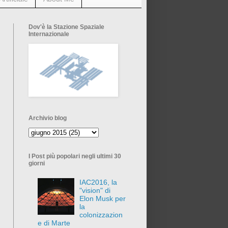
Dov'è la Stazione Spaziale
Internazionale
Archivio blog
I Post più popolari negli ultimi 30
giorni
IAC2016, la
"vision" di
Elon Musk per
la
colonizzazion
e di Marte