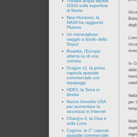
Trovata acqua liquida
OGGI sulla superficie
di Marte
Alcu
New Horizons, la
Botw
NASA ha raggiunto
degli
Plutone
Un meraviglioso
L'em
viaggio a bordo della
Soyuz
risc
rives
Rosetta, l'Europa
atterra su di una
cometa
In G
Dragon v2, la prima
dell
capsula spaziale
tram
commerciale con
equipaggi
satel
HDEV, la Terra in
diretta
Nell
Nuovo brevetto USA
per 
per aumentare la
temp
sicurezza in Internet
Chang'e-3, la Cina è
Molt
sulla Luna
ospi
Cygnus, la 2° capsula
regn
spaziale commerciale