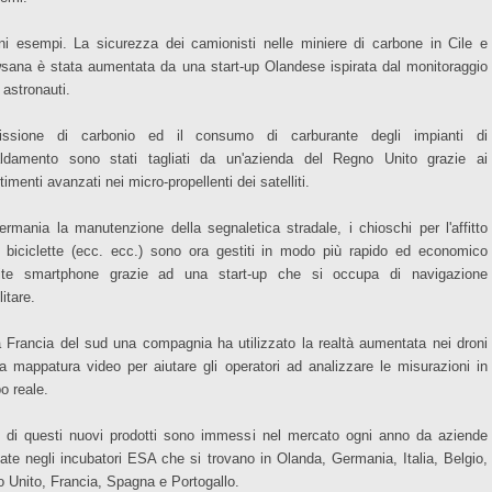
ni esempi. La sicurezza dei camionisti nelle miniere di carbone in Cile e
sana è stata aumentata da una start-up Olandese ispirata dal monitoraggio
 astronauti.
issione di carbonio ed il consumo di carburante degli impianti di
aldamento sono stati tagliati da un'azienda del Regno Unito grazie ai
timenti avanzati nei micro-propellenti dei satelliti.
ermania la manutenzione della segnaletica stradale, i chioschi per l'affitto
e biciclette (ecc. ecc.) sono ora gestiti in modo più rapido ed economico
ite smartphone grazie ad una start-up che si occupa di navigazione
litare.
a Francia del sud una compagnia ha utilizzato la realtà aumentata nei droni
la mappatura video per aiutare gli operatori ad analizzare le misurazioni in
o reale.
i di questi nuovi prodotti sono immessi nel mercato ogni anno da aziende
tate negli incubatori ESA che si trovano in Olanda, Germania, Italia, Belgio,
o Unito, Francia, Spagna e Portogallo.