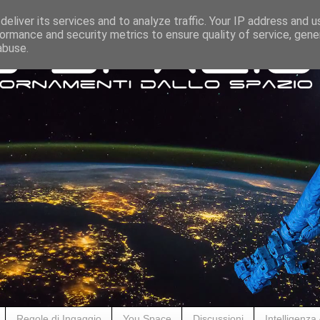
eliver its services and to analyze traffic. Your IP address and 
ormance and security metrics to ensure quality of service, gen
abuse.
Regole di Ingaggio
You Space
Discussioni
Intelligenza A