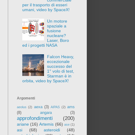
per il trasporto di esseri
umani, video by SpaceX!
Un motore
spaziale a
fusione
nucleare?
Laser, Boro
ed i progetti NASA
Falcon Heavy,
eccezionale
successo del
1° volo di test,
Starman è in
orbita, video by SpaceX!
Argomenti
aexa
(3)
ams
aeolus
(2)
AIPAS
(2)
(8)
angara
(3)
approfondimenti
(200)
ariane
(16)
Artemis
(66)
ase
(1)
asi
(68)
asteroidi
(48)