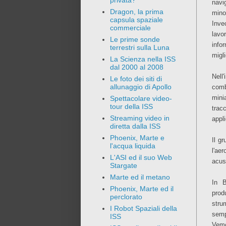
privata?
navi
Dragon, la prima
mino
capsula spaziale
Inve
commerciale
lavo
Le prime sonde
info
terrestri sulla Luna
migli
La Scienza nella ISS
dal 2000 al 2008
Nell
Le foto dei siti di
allunaggio di Apollo
comb
mini
Spettacolare video-
tour della ISS
trac
Streaming video in
appl
diretta dalla ISS
Phoenix, Marte e
Il g
l'acqua liquida
l'ae
L'ASI ed il suo Web
acus
Stargate
Marte ed il metano
In B
Phoenix, Marte ed il
prod
perclorato
stru
I Robot Spaziali della
semp
ISS
Vemc