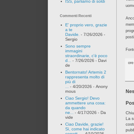
ISS, parliamo di soldi
uomo
Commenti Recenti
Anco
memb
E' proprio vero, grazie
a te
prog
Davide.
- 7/26/2026
-
posti
Sergio
Sono sempre
Font
immagini
straordinarie, c'è poco
d...
- 7/26/2026
- Davi
or
de
Bentornato! Artemis 2
rappresenta molto di
più di
...
- 4/20/2026
- Anony
Nes
mous
Ciao Sergio! Devo
Pos
ammettere una cosa:
da quando
ne...
- 4/17/2026
- Da
Chiu
vide
La s
cost
Ciao Davide, grazie!
Sì, come hai indicato
pubb
corrett...
- 4/10/2026
-