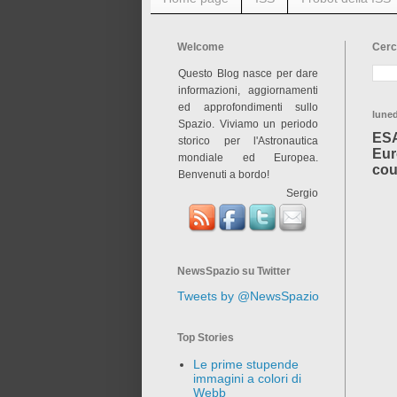
Welcome
Cerc
Questo Blog nasce per dare
informazioni, aggiornamenti
ed approfondimenti sullo
luned
Spazio. Viviamo un periodo
ESA
storico per l'Astronautica
Eur
mondiale ed Europea.
cou
Benvenuti a bordo!
Sergio
NewsSpazio su Twitter
Tweets by @NewsSpazio
Top Stories
Le prime stupende
immagini a colori di
Webb