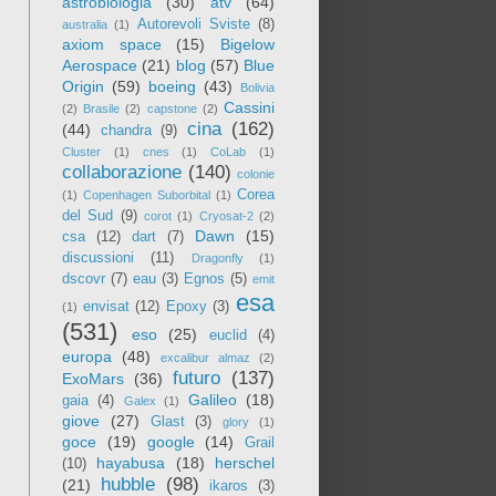
astrobiologia
(30)
atv
(64)
Autorevoli Sviste
(8)
australia
(1)
axiom space
(15)
Bigelow
Aerospace
(21)
blog
(57)
Blue
Origin
(59)
boeing
(43)
Bolivia
Cassini
(2)
Brasile
(2)
capstone
(2)
cina
(162)
(44)
chandra
(9)
Cluster
(1)
cnes
(1)
CoLab
(1)
collaborazione
(140)
colonie
Corea
(1)
Copenhagen Suborbital
(1)
del Sud
(9)
corot
(1)
Cryosat-2
(2)
Dawn
(15)
csa
(12)
dart
(7)
discussioni
(11)
Dragonfly
(1)
dscovr
(7)
eau
(3)
Egnos
(5)
emit
esa
envisat
(12)
Epoxy
(3)
(1)
(531)
eso
(25)
euclid
(4)
europa
(48)
excalibur almaz
(2)
futuro
(137)
ExoMars
(36)
Galileo
(18)
gaia
(4)
Galex
(1)
giove
(27)
Glast
(3)
glory
(1)
goce
(19)
google
(14)
Grail
hayabusa
(18)
herschel
(10)
hubble
(98)
(21)
ikaros
(3)