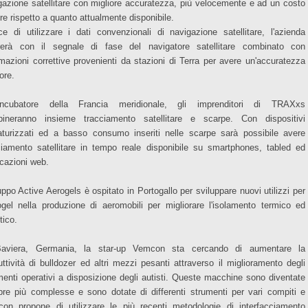
gazione satellitare con migliore accuratezza, più velocemente e ad un costo
re rispetto a quanto attualmente disponibile.
ce di utilizzare i dati convenzionali di navigazione satellitare, l'azienda
rerà con il segnale di fase del navigatore satellitare combinato con
rmazioni correttive provenienti da stazioni di Terra per avere un'accuratezza
ore.
'incubatore della Francia meridionale, gli imprenditori di TRAXxs
ineranno insieme tracciamento satellitare e scarpe. Con dispositivi
aturizzati ed a basso consumo inseriti nelle scarpe sarà possibile avere
ciamento satellitare in tempo reale disponibile su smartphones, tabled ed
icazioni web.
ruppo Active Aerogels è ospitato in Portogallo per sviluppare nuovi utilizzi per
rogel nella produzione di aeromobili per migliorare l'isolamento termico ed
tico.
aviera, Germania, la star-up Vemcon sta cercando di aumentare la
uttività di bulldozer ed altri mezzi pesanti attraverso il miglioramento degli
menti operativi a disposizione degli autisti. Queste macchine sono diventate
re più complesse e sono dotate di differenti strumenti per vari compiti e
on propone di utilizzare le più recenti metodologie di interfacciamento