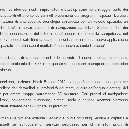
ro: "Le idee dei nostri imprenditori e start-up sono nella maggior parte dei
 basate direttamente su spin-off provenienti dai programmi spaziali Europei.
trattarsi di una speciale tecnologia sviluppata per un veicolo spaziale, un
etto ESA, il nostro sistema di navigazione satellitare Galileo, i dati dei
lliti di osservazione della Terra o può essere il riuso della competenza nel
ro sviluppo di satelliti e lanciatori che si trasforma in una nuova applicazione
paziale. In tutti i casi il risultato è una nuova azienda Europea".
rima tornata di candidature del 2015 ha visto 21 nuove start-up selezionate,
ndo il totale ad oltre 300, e tra queste vi sono buoni esempi di differenti idee
usiness.
rcellona, l'azienda North Europe 2012 svilupperà un robot subacqueo per
gliere dati dettagliati su profondità del mare, qualità dell'acqua e dettagli del
o per creare mappe sottomarine 3D accurate. Dati precisi di navigazione
llitare, navigazione autonoma, sistemi radio e sensori avanzati verranno
inati insieme per sviluppare un prototipo.
ermania la giovane azienda Geodetic Cloud Computing Service è ospitata a
stadt per sviluppare un servizio web-based per offrire informazioni di