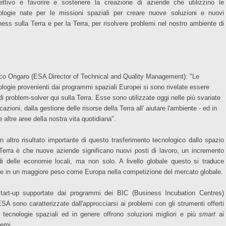
iettivo è favorire e sostenere la creazione di aziende che utilizzino le
ologie nate per le missioni spaziali per creare nuove soluzioni e nuovi
ness sulla Terra e per la Terra, per risolvere problemi nel nostro ambiente di
co Ongaro (ESA Director of Technical and Quality Management): "Le
ologie provenienti dai programmi spaziali Europei si sono rivelate essere
di problem-solver qui sulla Terra. Esse sono utilizzate oggi nelle più svariate
cazioni, dalla gestione delle risorse della Terra all' aiutare l'ambiente - ed in
 altre aree della nostra vita quotidiana".
n altro risultato importante di questo trasferimento tecnologico dallo spazio
 Terra è che nuove aziende significano nuovi posti di lavoro, un incremento
di delle economie locali, ma non solo. A livello globale questo si traduce
e in un maggiore peso come Europa nella competizione del mercato globale.
tart-up supportate dai programmi dei BIC (Business Incubation Centres)
'ESA sono caratterizzate dall'approcciarsi ai problemi con gli strumenti offerti
e tecnologie spaziali ed in genere offrono soluzioni migliori e più
smart
ai
lemi.