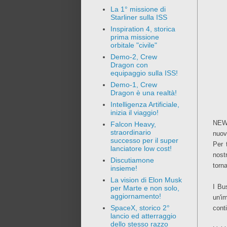
La 1° missione di
Starliner sulla ISS
Inspiration 4, storica
prima missione
orbitale "civile"
Demo-2, Crew
Dragon con
equipaggio sulla ISS!
Demo-1, Crew
Dragon è una realtà!
Intelligenza Artificiale,
inizia il viaggio!
NEWS
Falcon Heavy,
straordinario
nuov
successo per il super
Per 
lanciatore low cost!
nost
Discutiamone
torna
insieme!
La vision di Elon Musk
I Bu
per Marte e non solo,
aggiornamento!
un'i
SpaceX, storico 2°
cont
lancio ed atterraggio
dello stesso razzo