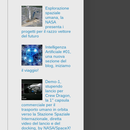
Esplorazione
spaziale
umana, la
NASA
presenta i
progetti per il razzo vettore
del futuro
Intelligenza
Artificiale #01,
una nuova
sezione del
blog, iniziamo
il viaggio!
Demo-1,
stupendo
lancio per
Crew Dragon,
la 1° capsula
commerciale per il
trasporto umano in orbita
verso la Stazione Spaziale
Internazionale, diretta
video del lancio e del
docking, by NASA/SpaceX!