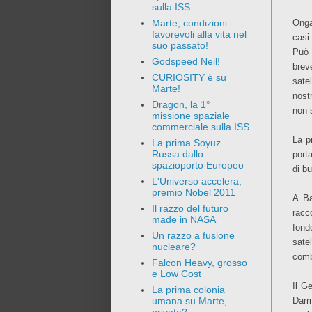
sulla ISS
Onga
Marte, condizioni
favorevoli alla vita nel
casi
suo passato!
Può 
Godspeed Neil!
brev
CURIOSITY è su
sate
Marte!
nost
Dragon, la 1°
non-s
missione spaziale
commerciale sulla ISS
La p
La prima Soyuz
Russa dallo
porta
spazioporto Europeo
di b
L'Universo accelera,
premio Nobel 2011
A Ba
Il razzo del futuro
racco
made in NASA
fond
Un razzo a fusione
sate
nucleare?
comb
Falcon Heavy, grosso
e Low Cost
Il G
La prima colonia
Darm
umana su Marte,