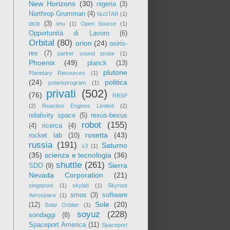
New Horizons
(30)
nigeria
(3)
Northrop Grumman
(4)
NuSTAR
(1)
oco
(3)
onu
(1)
Open Source
(1)
Opportunità di Lavoro
(6)
Orbital
(80)
orion
(24)
osiris-
rex
(7)
parker sound probe
(1)
Phoenix
(49)
planck
(13)
plutone
Planetary Resources
(1)
(24)
politica
polarisprogram
(1)
privati
(502)
(76)
RBSP
(2)
Reaction Engines Limited
(2)
relativity space
(5)
rexus-bexus
robot
(155)
(4)
ricerca
(4)
rosetta
(43)
rocket lab
(10)
russia
(191)
Saturno
s3
(1)
(35)
scienza e tecnologia
(36)
shuttle
(261)
Sierra
SDO
(9)
Nevada Corporation
(21)
singapore
(1)
skylab
(1)
Skyroot
smos
(3)
software
Aerospace
(1)
Sole
(20)
(12)
Solar Orbiter
(1)
soyuz
(228)
sondaggi
(8)
Spaceport America
(11)
Spaceport