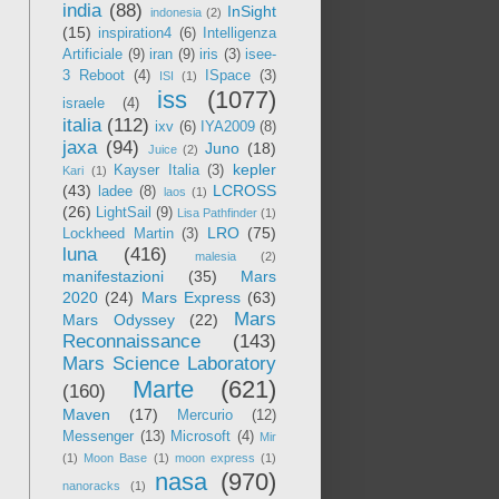
india
(88)
InSight
indonesia
(2)
(15)
inspiration4
(6)
Intelligenza
Artificiale
(9)
iran
(9)
iris
(3)
isee-
3 Reboot
(4)
ISpace
(3)
ISI
(1)
iss
(1077)
israele
(4)
italia
(112)
ixv
(6)
IYA2009
(8)
jaxa
(94)
Juno
(18)
Juice
(2)
kepler
Kayser Italia
(3)
Kari
(1)
(43)
LCROSS
ladee
(8)
laos
(1)
(26)
LightSail
(9)
Lisa Pathfinder
(1)
LRO
(75)
Lockheed Martin
(3)
luna
(416)
malesia
(2)
manifestazioni
(35)
Mars
2020
(24)
Mars Express
(63)
Mars
Mars Odyssey
(22)
Reconnaissance
(143)
Mars Science Laboratory
Marte
(621)
(160)
Maven
(17)
Mercurio
(12)
Messenger
(13)
Microsoft
(4)
Mir
(1)
Moon Base
(1)
moon express
(1)
nasa
(970)
nanoracks
(1)