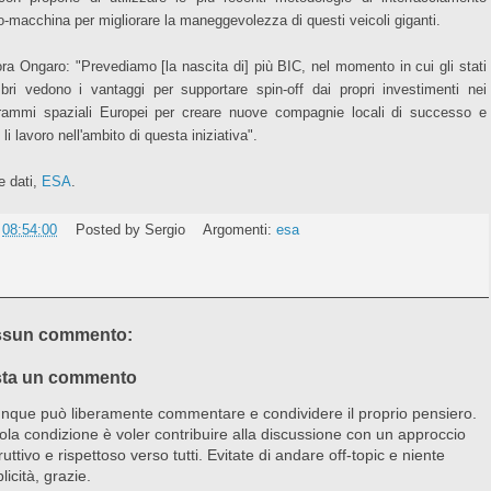
-macchina per migliorare la maneggevolezza di questi veicoli giganti.
ra Ongaro: "Prevediamo [la nascita di] più BIC, nel momento in cui gli stati
ri vedono i vantaggi per supportare spin-off dai propri investimenti nei
rammi spaziali Europei per creare nuove compagnie locali di successo e
 li lavoro nell'ambito di questa iniziativa".
e dati,
ESA
.
e
08:54:00
Posted by
Sergio
Argomenti:
esa
sun commento:
ta un commento
nque può liberamente commentare e condividere il proprio pensiero.
ola condizione è voler contribuire alla discussione con un approccio
ruttivo e rispettoso verso tutti. Evitate di andare off-topic e niente
licità, grazie.