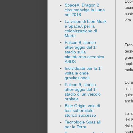
L'ob
SpaceX, Dragon 2
tecn
circumnaviga la Luna
busi
nel 2018
vita.
La vision di Elon Musk
e SpaceX per la
colonizzazione di
Marte
Falcon 9, storico
Fran
atterraggio del 1°
tecn
stadio sulla
piattaforma oceanica
gran
ASDS
appli
Individuate per la 1°
molte
volta le onde
gravitazionali
Ed u
Falcon 9, storico
alla
atterraggio del 1°
stadio di un veicolo
quin
orbitale
anch
Blue Origin, volo di
test suborbitale,
Le s
storico successo
dell
Tecnologie Spaziali
dall
per la Terra
prob