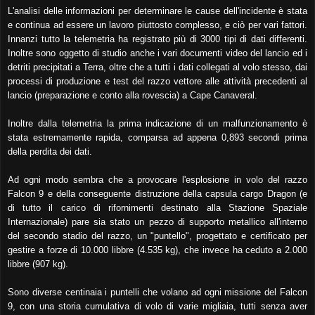
L'analisi delle informazioni per determinare le cause dell'incidente è stata
e continua ad essere un lavoro piuttosto complesso, e ciò per vari fattori.
Innanzi tutto la telemetria ha registrato più di 3000 tipi di dati differenti.
Inoltre sono oggetto di studio anche i vari documenti video del lancio ed i
detriti precipitati a Terra, oltre che a tutti i dati collegati al volo stesso, dai
processi di produzione e test del razzo vettore alle attività precedenti al
lancio (preparazione e conto alla rovescia) a Cape Canaveral.
Inoltre dalla telemetria la prima indicazione di un malfunzionamento è
stata estremamente rapida, comparsa ad appena 0,893 secondi prima
della perdita dei dati.
Ad ogni modo sembra che a provocare l'esplosione in volo del razzo
Falcon 9 e della conseguente distruzione della capsula cargo Dragon (e
di tutto il carico di rifornimenti destinato alla Stazione Spaziale
Internazionale) pare sia stato un pezzo di supporto metallico all'interno
del secondo stadio del razzo, un "puntello", progettato e certificato per
gestire a forze di 10.000 libbre (4.535 kg), che invece ha ceduto a 2.000
libbre (907 kg).
Sono diverse centinaia i puntelli che volano ad ogni missione del Falcon
9, con una storia cumulativa di volo di varie migliaia, tutti senza aver