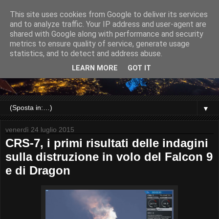
This site uses cookies from Google to deliver its services
and to analyze traffic. Your IP address and user-agent are
shared with Google along with performance and security
metrics to ensure quality of service, generate usage
statistics, and to detect and address abuse.
LEARN MORE
GOT IT
▼
venerdì 24 luglio 2015
CRS-7, i primi risultati delle indagini
sulla distruzione in volo del Falcon 9
e di Dragon