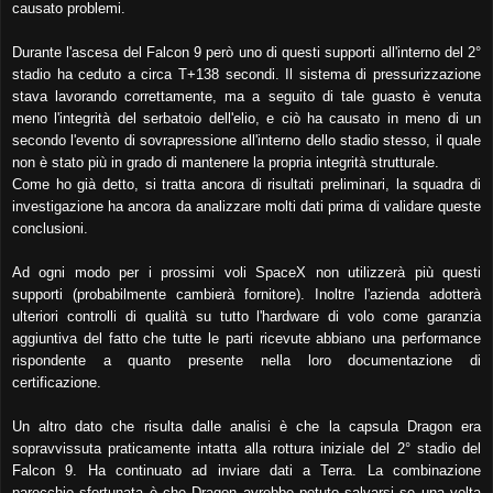
causato problemi.
Durante l'ascesa del Falcon 9 però uno di questi supporti all'interno del 2°
stadio ha ceduto a circa T+138 secondi. Il sistema di pressurizzazione
stava lavorando correttamente, ma a seguito di tale guasto è venuta
meno l'integrità del serbatoio dell'elio, e ciò ha causato in meno di un
secondo l'evento di sovrapressione all'interno dello stadio stesso, il quale
non è stato più in grado di mantenere la propria integrità strutturale.
Come ho già detto, si tratta ancora di risultati preliminari, la squadra di
investigazione ha ancora da analizzare molti dati prima di validare queste
conclusioni.
Ad ogni modo per i prossimi voli SpaceX non utilizzerà più questi
supporti (probabilmente cambierà fornitore). Inoltre l'azienda adotterà
ulteriori controlli di qualità su tutto l'hardware di volo come garanzia
aggiuntiva del fatto che tutte le parti ricevute abbiano una performance
rispondente a quanto presente nella loro documentazione di
certificazione.
Un altro dato che risulta dalle analisi è che la capsula Dragon era
sopravvissuta praticamente intatta alla rottura iniziale del 2° stadio del
Falcon 9. Ha continuato ad inviare dati a Terra. La combinazione
parecchio sfortunata è che Dragon avrebbe potuto salvarsi se una volta