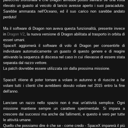
rilevato un guasto al veicolo di lancio avesse aperto i suoi paracadute.
Sarebbe ammarata nell'Oceano, ed il suo carico non sarebbe andato
perduto!
Ma il software di Dragon non aveva questa funzionalità, presente invece
in
Dragon V2
, la nuova versione di Dragon abilitata al trasporto in orbita di
esseri umani.
SpaceX aggiornerà il software di volo di Dragon per consentirle di
individuare automaticamente un guasto di questo genere e di reagire
attivando la sequenza di discesa nel caso in cui rilevasse di essere stata
separata dal razzo vettore.
La patch dovrebbe essere utilizzata sin dalla prossima missione.
SpaceX ritiene di poter tornare a volare in autunno e di riuscire a far
volare tutti i clienti che avrebbero dovuto volare nel 2015 entro la fine
dell'anno.
Lanciare un razzo nello spazio non è mai un'attività semplice. Ogni
missione mantiene sempre un carattere sperimentale. Si impara a
crescere dai successi ma anche dai fallimenti, e questo è vero per tutte
le attività umane.
Quello che possiamo dire è che se - come credo - SpaceX imparerà il più