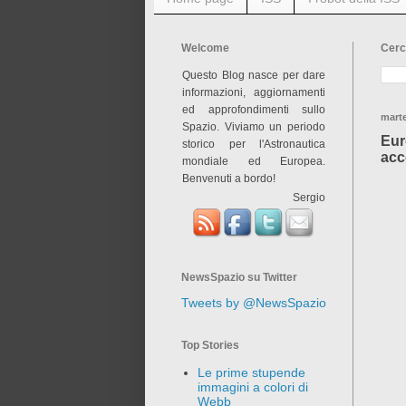
Welcome
Cerc
Questo Blog nasce per dare
informazioni, aggiornamenti
ed approfondimenti sullo
marte
Spazio. Viviamo un periodo
Eur
storico per l'Astronautica
acc
mondiale ed Europea.
Benvenuti a bordo!
Sergio
NewsSpazio su Twitter
Tweets by @NewsSpazio
Top Stories
Le prime stupende
immagini a colori di
Webb