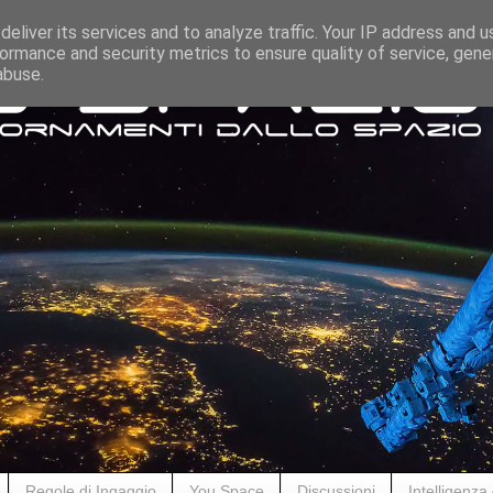
eliver its services and to analyze traffic. Your IP address and 
ormance and security metrics to ensure quality of service, gen
abuse.
Regole di Ingaggio
You Space
Discussioni
Intelligenza A