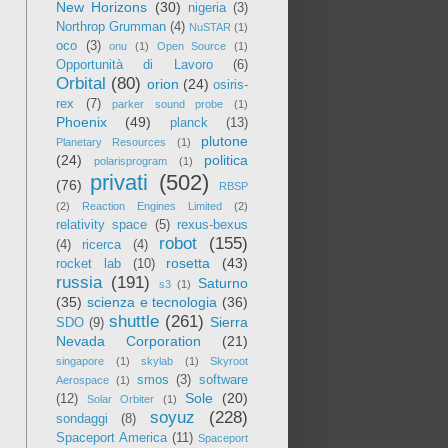
New Horizons
(30)
nigeria
(3)
Northrop Grumman
(4)
NuSTAR
(1)
oco
(3)
onu
(1)
Open Source
(1)
Opportunità di Lavoro
(6)
Orbital
(80)
orion
(24)
osiris-
rex
(7)
parker sound probe
(1)
Phoenix
(49)
planck
(13)
plutone
Planetary Resources
(1)
(24)
politica
polarisprogram
(1)
privati
(502)
(76)
RBSP
(2)
Reaction Engines Limited
(2)
relativity space
(5)
rexus-bexus
robot
(155)
(4)
ricerca
(4)
rosetta
(43)
rocket lab
(10)
russia
(191)
Saturno
s3
(1)
(35)
scienza e tecnologia
(36)
shuttle
(261)
Sierra
SDO
(9)
Nevada Corporation
(21)
singapore
(1)
skylab
(1)
Skyroot
smos
(3)
software
Aerospace
(1)
Sole
(20)
(12)
Solar Orbiter
(1)
soyuz
(228)
sondaggi
(8)
Spaceport America
(11)
Spaceport