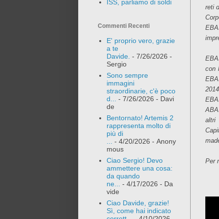
ISS, parliamo di soldi
reti 
Corp
Commenti Recenti
EBAN
impre
E' proprio vero, grazie
a te
Davide.
- 7/26/2026
-
EBAN
Sergio
con 
Sono sempre
EBAN
immagini
2014
straordinarie, c'è poco
d...
- 7/26/2026
- Davi
EBAN
de
ABAN
Bentornato! Artemis 2
altr
rappresenta molto di
Capi
più di
made
...
- 4/20/2026
- Anony
mous
Ciao Sergio! Devo
Per 
ammettere una cosa:
da quando
ne...
- 4/17/2026
- Da
vide
Ciao Davide, grazie!
Sì, come hai indicato
corrett...
- 4/10/2026
-