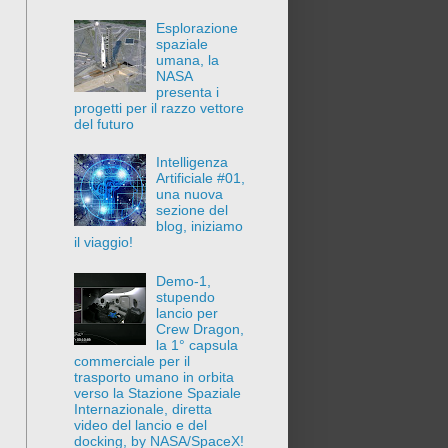
Esplorazione
spaziale
umana, la
NASA
presenta i
progetti per il razzo vettore
del futuro
Intelligenza
Artificiale #01,
una nuova
sezione del
blog, iniziamo
il viaggio!
Demo-1,
stupendo
lancio per
Crew Dragon,
la 1° capsula
commerciale per il
trasporto umano in orbita
verso la Stazione Spaziale
Internazionale, diretta
video del lancio e del
docking, by NASA/SpaceX!