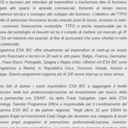
O) e lavorano per stimolare gli imprenditori a trasformare idee di business
egate allo spazio in aziende commerciali, fornendo al tempo stesso
etenza tecnica e sostegno allo sviluppo del business. L'obiettivo del TTPO
llo di potenziare l'economia locale creando posti di lavoro, investire in start-
 sostenere l'innovazione sostenibile. TTPO è anche responsabile per la
ione del portafoglio di brevetti ed ha il compito di mettere sul mercato gli IP
ESA ad industrie non-spaziali, al fine di assicurarsi che siano sfruttati in tutto
ro potenziale.
rogramma ESA BIC offre attualmente ad imprenditori di start-up un ampio
orto finanziario e tecnico in 20 sedi in otto paesi: Belgio, Francia, Germania,
ia, Paesi Bassi, Portogallo, Spagna e Regno Unito. Ulteriori siti ESA BIC sono
rogramma a Madrid, in Repubblica Ceca, Svizzera, Irlanda, Austria e
egia. Questo programma supporta più di 100 nuove start-up su base annua.
mo lieti di aiutare i nostri imprenditori ESA BIC a raggiungere il livello
essivo nella loro professionalizzazione ed investimento per mezzo della
ra partnership con EBAN", ha detto Frank Salzgeber, capo dello ESA
nology Transfer Programme Office e responsabile per il coordinamento del
ramma ESA BIC e dei partner regionali. "Negli ultimi 15 anni EBAN ha
uppato Angel ed investimenti Early-Stage per diventare una categoria di asset
averso propri programmi di promozione, professionalizzazione, investor-