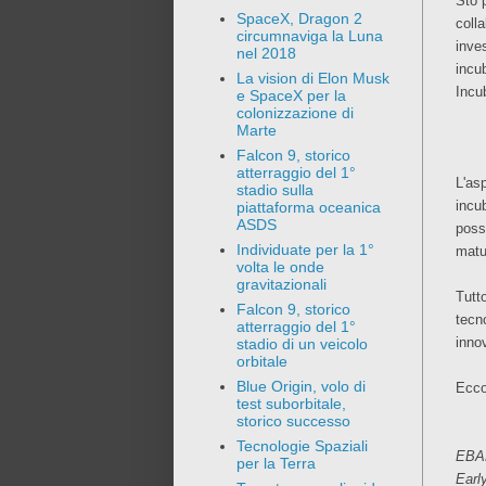
Sto 
SpaceX, Dragon 2
coll
circumnaviga la Luna
inve
nel 2018
incu
La vision di Elon Musk
Incu
e SpaceX per la
colonizzazione di
Marte
Falcon 9, storico
atterraggio del 1°
L'as
stadio sulla
incu
piattaforma oceanica
ASDS
poss
Individuate per la 1°
matu
volta le onde
gravitazionali
Tutt
Falcon 9, storico
tecn
atterraggio del 1°
innov
stadio di un veicolo
orbitale
Blue Origin, volo di
Ecco
test suborbitale,
storico successo
Tecnologie Spaziali
EBAN
per la Terra
Earl