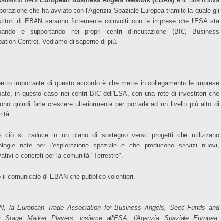
parlando della
European Business Angels Network (EBAN)
e di una nuova
aborazione che ha avviato con l'Agenzia Spaziale Europea tramite la quale gli
stitori di EBAN saranno fortemente coinvolti con le imprese che l'ESA sta
bando e supportando nei propri centri d'incubazione (BIC, Business
bation Centre). Vediamo di saperne di più.
petto importante di questo accordo è che mette in collegamento le imprese
bate, in questo caso nei centri BIC dell'ESA, con una rete di investitori che
ono quindi farle crescere ulteriormente per portarle ad un livello più alto di
rità.
o ciò si traduce in un piano di sostegno verso progetti che utilizzano
ologie nate per l'esplorazione spaziale e che producono servizi nuovi,
ativi e concreti per la comunità "Terrestre".
 il comunicato di EBAN che pubblico volentieri.
, la European Trade Association for Business Angels, Seed Funds and
y Stage Market Players, insieme all'ESA, l'Agenzia Spaziale Europea,