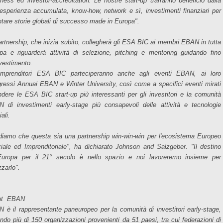
iness ed investor-accreditation. Le nostre start-up trarranno beneficio dalla
 esperienza accumulata, know-how, network e sì, investimenti finanziari per
ntare storie globali di successo made in Europa".
artnership, che inizia subito, collegherà gli ESA BIC ai membri EBAN in tutta
pa e riguarderà attività di selezione, pitching e mentoring guidando fino
nvestimento.
imprenditori ESA BIC parteciperanno anche agli eventi EBAN, ai loro
ressi Annuai EBAN e Winter University, così come a specifici eventi mirati
ndere le ESA BIC start-up più interessanti per gli investitori e la comunità
 di investimenti early-stage più consapevoli delle attività e tecnologie
ali.
diamo che questa sia una partnership win-win-win per l'ecosistema Europeo
iale ed Imprenditoriale", ha dichiarato Johnson and Salzgeber. "Il destino
'Europa per il 21° secolo è nello spazio e noi lavoreremo insieme per
zzarlo".
ut EBAN
 è il rappresentante paneuropeo per la comunità di investitori early-stage,
endo più di 150 organizzazioni provenienti da 51 paesi, tra cui federazioni di