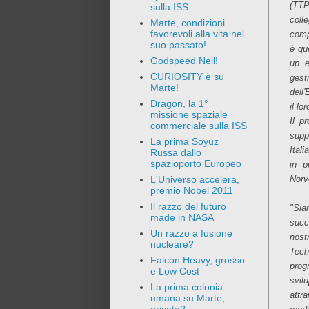
(TTP
sulla ISS
coll
Marte, condizioni
favorevoli alla vita nel
comp
suo passato!
è que
Godspeed Neil!
up e
CURIOSITY è su
gest
Marte!
dell'
Dragon, la 1°
il lo
missione spaziale
Il p
commerciale sulla ISS
supp
La prima Soyuz
Ital
Russa dallo
spazioporto Europeo
in p
Norv
L'Universo accelera,
premio Nobel 2011
Il razzo del futuro
"Sia
made in NASA
succ
Un razzo a fusione
nost
nucleare?
Tech
Falcon Heavy, grosso
prog
e Low Cost
svil
La prima colonia
attr
umana su Marte,