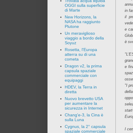
Trovata acqua liquida
annu
OGGI sulla superficie
di Marte
in fa
il p
New Horizons, la
NASA ha raggiunto
vede
Plutone
e ca
Un meraviglioso
Glob
viaggio a bordo della
è sv
Soyuz
Rosetta, l'Europa
"L'E
atterra su di una
cometa
gran
Dragon v2, la prima
e fi
capsula spaziale
spaz
commerciale con
osse
equipaggi
"I p
HDEV, la Terra in
dell
diretta
oppo
Nuovo brevetto USA
per aumentare la
sele
sicurezza in Internet
star
Chang'e-3, la Cina è
Euro
sulla Luna
Cygnus, la 2° capsula
I ce
spaziale commerciale