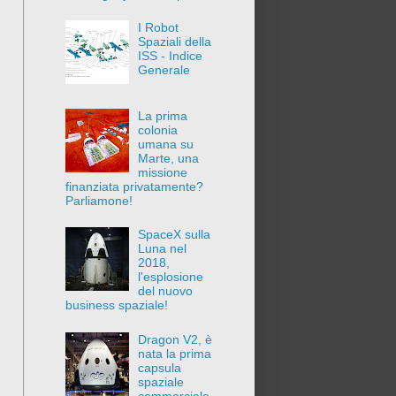
I Robot
Spaziali della
ISS - Indice
Generale
La prima
colonia
umana su
Marte, una
missione
finanziata privatamente?
Parliamone!
SpaceX sulla
Luna nel
2018,
l'esplosione
del nuovo
business spaziale!
Dragon V2, è
nata la prima
capsula
spaziale
commerciale