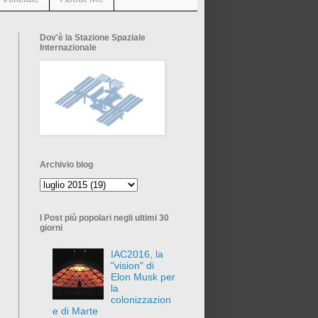
Dov'è la Stazione Spaziale
Internazionale
Archivio blog
I Post più popolari negli ultimi 30
giorni
IAC2016, la
"vision" di
Elon Musk per
la
colonizzazion
e di Marte