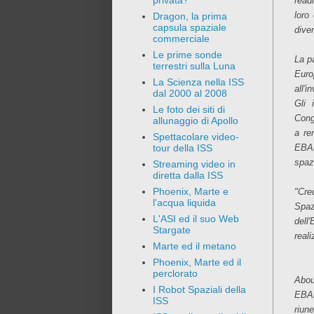
privata?
read
loro
Dragon, la prima
capsula spaziale
dive
commerciale
Le prime sonde
La p
terrestri sulla Luna
Euro
La Scienza nella ISS
all'i
dal 2000 al 2008
Gli 
Le foto dei siti di
Cong
allunaggio di Apollo
a re
Spettacolare video-
EBAN
tour della ISS
spazi
Streaming video in
diretta dalla ISS
Phoenix, Marte e
"Cre
l'acqua liquida
Spaz
L'ASI ed il suo Web
dell
Stargate
reali
Marte ed il metano
Phoenix, Marte ed il
perclorato
Abo
I Robot Spaziali della
EBAN
ISS
riun