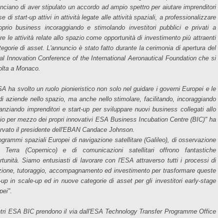
nciano di aver stipulato un accordo ad ampio spettro per aiutare imprenditori
se di start-up attivi in attività legate alle attività spaziali, a professionalizzare
roprio business incoraggiando e stimolando investitori pubblici e privati a
re le attività relate allo spazio come opportunità di investimento più attraenti
tegorie di asset. L'annuncio è stato fatto durante la cerimonia di apertura del
al Innovation Conference of the International Aeronautical Foundation che si
olta a Monaco.
SA ha svolto un ruolo pionieristico non solo nel guidare i governi Europei e le
di aziende nello spazio, ma anche nello stimolare, facilitando, incoraggiando
nanziando imprenditori e start-up per sviluppare nuovi business collegati allo
io per mezzo dei propri innovativi ESA Business Incubation Centre (BIC)" ha
rvato il presidente dell'EBAN Candace Johnson.
rogrammi spaziali Europei di navigazione satellitare (Galileo), di osservazione
a Terra (Copernico) e di comunicazioni satellitari offrono fantastiche
rtunità. Siamo entusiasti di lavorare con l'ESA attraverso tutti i processi di
zione, tutoraggio, accompagnamento ed investimento per trasformare queste
t-up in scale-up ed in nuove categorie di asset per gli investitori early-stage
pei".
ntri ESA BIC prendono il via dall'ESA Technology Transfer Programme Office