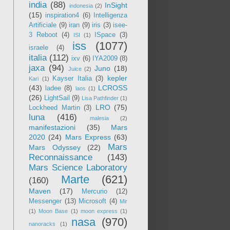
india
(88)
InSight
indonesia
(2)
(15)
inspiration4
(6)
Intelligenza
Artificiale
(9)
iran
(9)
iris
(3)
isee-
3 Reboot
(4)
ISpace
(3)
ISI
(1)
iss
(1077)
israele
(4)
italia
(112)
ixv
(6)
IYA2009
(8)
jaxa
(94)
Juno
(18)
Juice
(2)
kepler
Kayser Italia
(3)
Kari
(1)
(43)
LCROSS
ladee
(8)
laos
(1)
(26)
LightSail
(9)
Lisa Pathfinder
(1)
LRO
(75)
Lockheed Martin
(3)
luna
(416)
malesia
(2)
manifestazioni
(35)
Mars
2020
(24)
Mars Express
(63)
Mars
Mars Odyssey
(22)
Reconnaissance
(143)
Mars Science Laboratory
Marte
(621)
(160)
Maven
(17)
Mercurio
(12)
Messenger
(13)
Microsoft
(4)
Mir
(1)
Moon Base
(1)
moon express
(1)
nasa
(970)
nanoracks
(1)