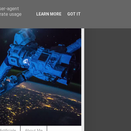
user-agent
erate usage
LEARN MORE
GOT IT
rtificiale
About Me