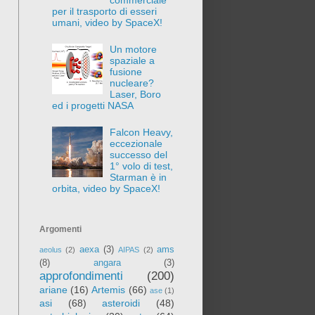
per il trasporto di esseri
umani, video by SpaceX!
Un motore
spaziale a
fusione
nucleare?
Laser, Boro
ed i progetti NASA
Falcon Heavy,
eccezionale
successo del
1° volo di test,
Starman è in
orbita, video by SpaceX!
Argomenti
aexa
(3)
ams
aeolus
(2)
AIPAS
(2)
(8)
angara
(3)
approfondimenti
(200)
ariane
(16)
Artemis
(66)
ase
(1)
asi
(68)
asteroidi
(48)