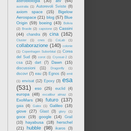
astrobiologia
(30)
atv
(64)
Autorevoli Sviste
(8)
australia
(1)
axiom space
(15)
Bigelow
Aerospace
(21)
blog
(57)
Blue
Origin
(59)
boeing
(43)
Bolivia
Cassini
(2)
Brasile
(2)
capstone
(2)
cina
(162)
(44)
chandra
(9)
Cluster
(1)
cnes
(1)
CoLab
(1)
collaborazione
(140)
colonie
Corea
(1)
Copenhagen Suborbital
(1)
del Sud
(9)
corot
(1)
Cryosat-2
(2)
Dawn
(15)
csa
(12)
dart
(7)
discussioni
(11)
Dragonfly
(1)
dscovr
(7)
eau
(3)
Egnos
(5)
emit
esa
envisat
(12)
Epoxy
(3)
(1)
(531)
eso
(25)
euclid
(4)
europa
(48)
excalibur almaz
(2)
futuro
(137)
ExoMars
(36)
Galileo
(18)
gaia
(4)
Galex
(1)
giove
(27)
Glast
(3)
glory
(1)
goce
(19)
google
(14)
Grail
hayabusa
(18)
herschel
(10)
hubble
(98)
(21)
ikaros
(3)