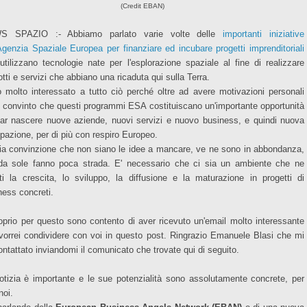
(Credit EBAN)
S SPAZIO :- Abbiamo parlato varie volte delle
importanti iniziative
'Agenzia Spaziale Europea per finanziare ed incubare progetti imprenditoriali
utilizzano tecnologie nate per l'esplorazione spaziale al fine di realizzare
tti e servizi che abbiano una ricaduta qui sulla Terra.
 molto interessato a tutto ciò perché oltre ad avere motivazioni personali
 convinto che questi programmi ESA costituiscano un'importante opportunità
far nascere nuove aziende, nuovi servizi e nuovo business, e quindi nuova
pazione, per di più con respiro Europeo.
ia convinzione che non siano le idee a mancare, ve ne sono in abbondanza,
a sole fanno poca strada. E' necessario che ci sia un ambiente che ne
liti la crescita, lo sviluppo, la diffusione e la maturazione in progetti di
ness concreti.
oprio per questo sono contento di aver ricevuto un'email molto interessante
vorrei condividere con voi in questo post. Ringrazio Emanuele Blasi che mi
ontattato inviandomi il comunicato che trovate qui di seguito.
otizia è importante e le sue potenzialità sono assolutamente concrete, per
 noi.