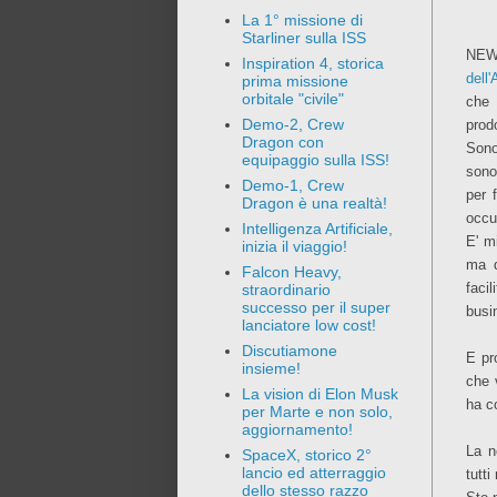
La 1° missione di
Starliner sulla ISS
NEW
Inspiration 4, storica
dell
prima missione
orbitale "civile"
che 
Demo-2, Crew
prodo
Dragon con
Sono
equipaggio sulla ISS!
sono
Demo-1, Crew
per 
Dragon è una realtà!
occu
Intelligenza Artificiale,
E' m
inizia il viaggio!
ma d
Falcon Heavy,
faci
straordinario
successo per il super
busi
lanciatore low cost!
Discutiamone
E pr
insieme!
che 
La vision di Elon Musk
ha c
per Marte e non solo,
aggiornamento!
La n
SpaceX, storico 2°
lancio ed atterraggio
tutti
dello stesso razzo