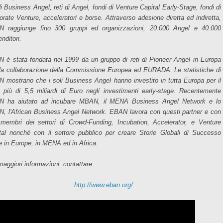
di Business Angel, reti di Angel, fondi di Venture Capital Early-Stage, fondi di
orate Venture, acceleratori e borse. Attraverso adesione diretta ed indiretta,
 raggiunge fino 300 gruppi ed organizzazioni, 20.000 Angel e 40.000
nditori.
 è stata fondata nel 1999 da un gruppo di reti di Pioneer Angel in Europa
la collaborazione della Commissione Europea ed EURADA. Le statistiche di
 mostrano che i soli Business Angel hanno investito in tutta Europa per il
 più di 5,5 miliardi di Euro negli investimenti early-stage. Recentemente
 ha aiutato ad incubare MBAN, il MENA Business Angel Network e lo
, l'African Business Angel Network. EBAN lavora con questi partner e con
i membri dei settori di Crowd-Funding, Incubation, Accelerator, e Venture
tal nonché con il settore pubblico per creare Storie Globali di Successo
 in Europe, in MENA ed in Africa.
maggiori informazioni, contattare:
http://www.eban.org/