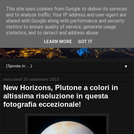
This site uses cookies from Google to deliver its services
and to analyze traffic. Your IP address and user-agent are
shared with Google along with performance and security
metrics to ensure quality of service, generate usage
statistics, and to detect and address abuse.
LEARN MORE
GOT IT
▼
mercoledì 30 settembre 2015
New Horizons, Plutone a colori in
altissima risoluzione in questa
fotografia eccezionale!