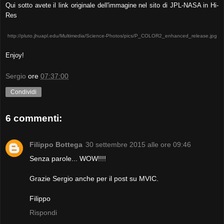
Qui sotto avete il link originale dell'immagine nel sito di JPL-NASA in Hi-
Res
http://pluto.jhuapl.edu/Multimedia/Science-Photos/pics/P_COLOR2_enhanced_release.jpg
Enjoy!
Sergio
ore
07:37:00
Condividi
6 commenti:
Filippo Bottega
30 settembre 2015 alle ore 09:46
Senza parole... WOW!!!!
Grazie Sergio anche per il post su MVIC.
Filippo
Rispondi