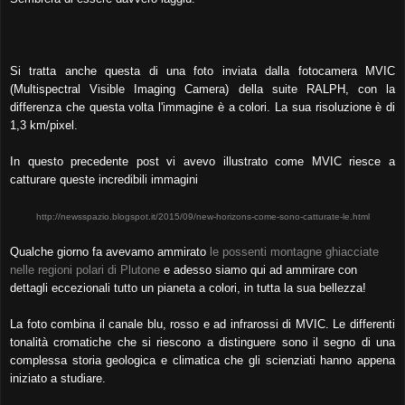
Si tratta anche questa di una foto inviata dalla fotocamera MVIC
(Multispectral Visible Imaging Camera) della suite RALPH, con la
differenza che questa volta l'immagine è a colori.
La sua risoluzione è di
1,3 km/pixel.
In questo precedente post vi avevo illustrato come MVIC riesce a
catturare queste incredibili immagini
http://newsspazio.blogspot.it/2015/09/new-horizons-come-sono-catturate-le.html
Qualche giorno fa avevamo ammirato
le possenti montagne ghiacciate
nelle regioni polari di Plutone
e adesso siamo qui ad ammirare con
dettagli eccezionali tutto un pianeta a colori, in tutta la sua bellezza!
La foto combina il canale blu, rosso e ad infrarossi di MVIC. Le differenti
tonalità cromatiche che si riescono a distinguere sono il segno di una
complessa storia geologica e climatica che gli scienziati hanno appena
iniziato a studiare.