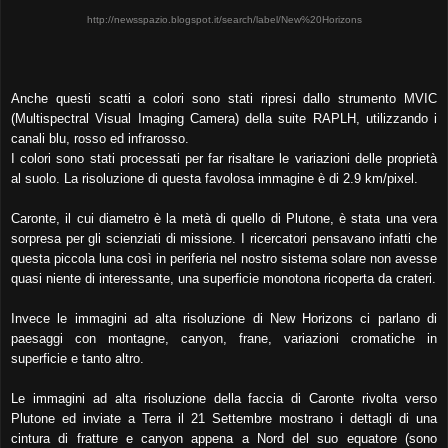
http://newsspazio.blogspot.it/search/label/New%20Horizons
Anche questi scatti a colori sono stati ripresi dallo strumento MVIC
(Multispectral Visual Imaging Camera) della suite RAPLH, utilizzando i
canali blu, rosso ed infrarosso.
I colori sono stati processati per far risaltare le variazioni delle proprietà
al suolo. La risoluzione di questa favolosa immagine è di 2.9 km/pixel.
Caronte, il cui diametro è la metà di quello di Plutone, è stata una vera
sorpresa per gli scienziati di missione. I ricercatori pensavano infatti che
questa piccola luna così in periferia nel nostro sistema solare non avesse
quasi niente di interessante, una superficie monotona ricoperta da crateri.
Invece le immagini ad alta risoluzione di New Horizons ci parlano di
paesaggi con montagne, canyon, frane, variazioni cromatiche in
superficie e tanto altro.
Le immagini ad alta risoluzione della faccia di Caronte rivolta verso
Plutone ed inviate a Terra il 21 Settembre mostrano i dettagli di una
cintura di fratture e canyon appena a Nord del suo equatore (sono