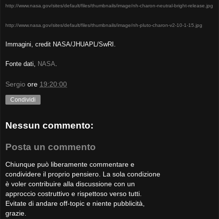
http://www.nasa.gov/sites/default/files/thumbnails/image/nh-charon-neutral-bright-release.jpg
http://www.nasa.gov/sites/default/files/thumbnails/image/nh-pluto-charon-v2-10-1-15.jpg
Immagini, credit NASA/JHUAPL/SwRI.
Fonte dati,
NASA
.
Sergio
ore
19:20:00
Condividi
Nessun commento:
Posta un commento
Chiunque può liberamente commentare e
condividere il proprio pensiero. La sola condizione
è voler contribuire alla discussione con un
approccio costruttivo e rispettoso verso tutti.
Evitate di andare off-topic e niente pubblicità,
grazie.