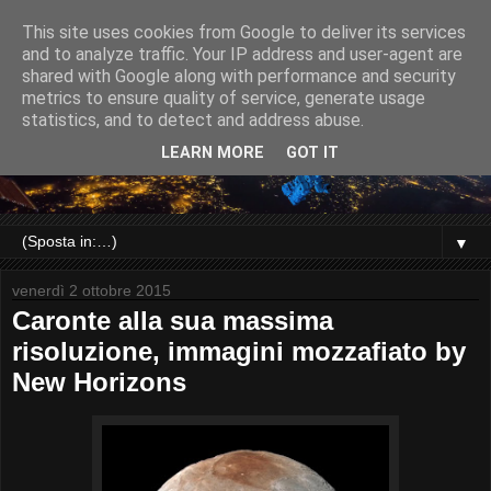
This site uses cookies from Google to deliver its services
and to analyze traffic. Your IP address and user-agent are
shared with Google along with performance and security
metrics to ensure quality of service, generate usage
statistics, and to detect and address abuse.
LEARN MORE
GOT IT
▼
venerdì 2 ottobre 2015
Caronte alla sua massima
risoluzione, immagini mozzafiato by
New Horizons