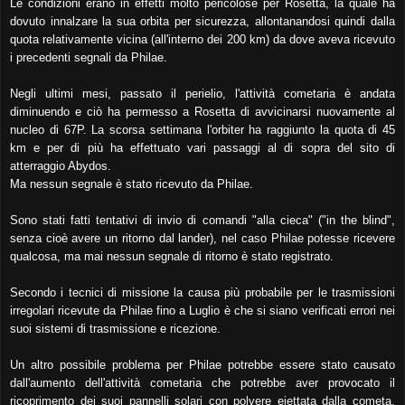
Le condizioni erano in effetti molto pericolose per Rosetta, la quale ha
dovuto innalzare la sua orbita per sicurezza, allontanandosi quindi dalla
quota relativamente vicina (all'interno dei 200 km) da dove aveva ricevuto
i precedenti segnali da Philae.
Negli ultimi mesi, passato il perielio, l'attività cometaria è andata
diminuendo e ciò ha permesso a Rosetta di avvicinarsi nuovamente al
nucleo di 67P. La scorsa settimana l'orbiter ha raggiunto la quota di 45
km e per di più ha effettuato vari passaggi al di sopra del sito di
atterraggio Abydos.
Ma nessun segnale è stato ricevuto da Philae.
Sono stati fatti tentativi di invio di comandi "alla cieca" ("in the blind",
senza cioè avere un ritorno dal lander), nel caso Philae potesse ricevere
qualcosa, ma mai nessun segnale di ritorno è stato registrato.
Secondo i tecnici di missione la causa più probabile per le trasmissioni
irregolari ricevute da Philae fino a Luglio è che si siano verificati errori nei
suoi sistemi di trasmissione e ricezione.
Un altro possibile problema per Philae potrebbe essere stato causato
dall'aumento dell'attività cometaria che potrebbe aver provocato il
ricoprimento dei suoi pannelli solari con polvere eiettata dalla cometa,