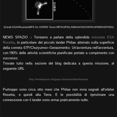
(Credit ESA/Rosetta/MPS for OSIRIS Team MPS/UPD/LAM/IAA/SSO/INTA/UPM/DASP/IDA)
NEWS SPAZIO :- Torniamo a parlare della splendida
missione ESA
Rosetta
, in particolare del piccolo lander Philae atterrato sulla superficie
della cometa 67P/Churyumov–Gerasimenko. Un'avventura nell'avventura,
con l'80% delle attività scientifiche pianificate portate a compimento con
successo.
Trovate tutto nella sezione del blog dedicata a questa missione, al
seguente URL
http://newsspazio.blogspot.it/search/label/rosetta
Purtroppo sono circa otto mesi che Philae non invia segnali all'orbiter
Rosetta, e quindi alla Terra. E le possibilità di ripristinare una
connessione con il lander sono ormai praticamente nulle.