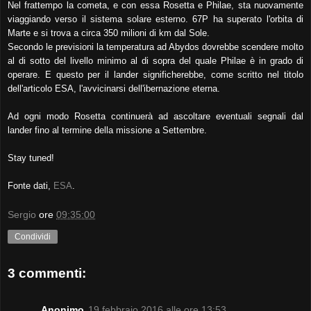
Nel frattempo la cometa, e con essa Rosetta e Philae, sta nuovamente
viaggiando verso il sistema solare esterno. 67P ha superato l'orbita di
Marte e si trova a circa 350 milioni di km dal Sole.
Secondo le previsioni la temperatura ad Abydos dovrebbe scendere molto
al di sotto del livello minimo al di sopra del quale Philae è in grado di
operare. E questo per il lander significherebbe, come scritto nel titolo
dell'articolo ESA, l'avvicinarsi dell'ibernazione eterna.
Ad ogni modo Rosetta continuerà ad ascoltare eventuali segnali dal
lander fino al termine della missione a Settembre.
Stay tuned!
Fonte dati,
ESA
.
Sergio
ore
09:35:00
Condividi
3 commenti:
Anonimo
19 febbraio 2016 alle ore 13:53