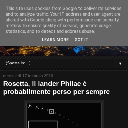
This site uses cookies from Google to deliver its services
and to analyze traffic. Your IP address and user-agent are
shared with Google along with performance and security
metrics to ensure quality of service, generate usage
statistics, and to detect and address abuse.
LEARN MORE
GOT IT
▼
mercoledì 17 febbraio 2016
Rosetta, il lander Philae è
probabilmente perso per sempre