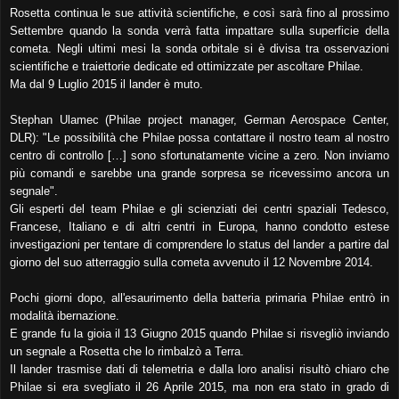
Rosetta continua le sue attività scientifiche, e così sarà fino al prossimo
Settembre quando la sonda verrà fatta impattare sulla superficie della
cometa. Negli ultimi mesi la sonda orbitale si è divisa tra osservazioni
scientifiche e traiettorie dedicate ed ottimizzate per ascoltare Philae.
Ma dal 9 Luglio 2015 il lander è muto.
Stephan Ulamec (Philae project manager, German Aerospace Center,
DLR): "Le possibilità che Philae possa contattare il nostro team al nostro
centro di controllo […] sono sfortunatamente vicine a zero. Non inviamo
più comandi e sarebbe una grande sorpresa se ricevessimo ancora un
segnale".
Gli esperti del team Philae e gli scienziati dei centri spaziali Tedesco,
Francese, Italiano e di altri centri in Europa, hanno condotto estese
investigazioni per tentare di comprendere lo status del lander a partire dal
giorno del suo atterraggio sulla cometa avvenuto il 12 Novembre 2014.
Pochi giorni dopo, all'esaurimento della batteria primaria Philae entrò in
modalità ibernazione.
E grande fu la gioia il 13 Giugno 2015 quando Philae si risvegliò inviando
un segnale a Rosetta che lo rimbalzò a Terra.
Il lander trasmise dati di telemetria e dalla loro analisi risultò chiaro che
Philae si era svegliato il 26 Aprile 2015, ma non era stato in grado di