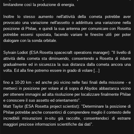
limitandone così la produzione di energia.
Inoltre lo stesso aumento nell'attività della cometa potrebbe aver
provocato una variazione nell'assetto o addirittura una variazione nella
posizione di Philae, e quindi la sua antenna per comunicare con Rosetta
potrebbe essersi spostata, facendo variare le finestre utili per poter
dialogare con la sonda orbitale.
Sylvain Lodiot (ESA Rosetta spacecraft operations manager): "Il livello di
attività della cometa sta diminuendo, consentendo a Rosetta di ridurre
gradualmente ed in sicurezza la sua distanza dalla cometa ancora una
volta. Ed alla fine potremo essere in grado di volare [...]
fino a 10-20 km - ed anche più vicino nelle fasi finali della missione - e
metterci in posizione per volare al di sopra di Abydos abbastanza vicino
per ottenere immagini ad alta risoluzione per localizzare finalmente Philae
e conoscere il suo assetto ed orientamento".
Matt Taylor (ESA Rosetta project scientist): "Determinare la posizione di
Philae potrebbe anche consentirci di comprendere meglio il contesto delle
incredibili misurazioni in-situ già raccolte, consentendoci di estrarre
maggiori preziose informazioni scientifiche dai dati".