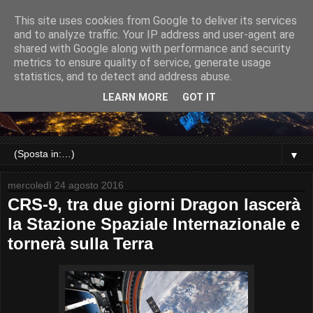
This site uses cookies from Google to deliver its services
and to analyze traffic. Your IP address and user-agent are
shared with Google along with performance and security
metrics to ensure quality of service, generate usage
statistics, and to detect and address abuse.
LEARN MORE
GOT IT
▼
mercoledì 24 agosto 2016
CRS-9, tra due giorni Dragon lascerà
la Stazione Spaziale Internazionale e
tornerà sulla Terra