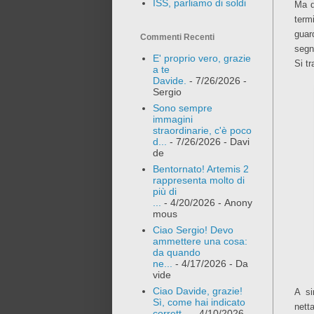
ISS, parliamo di soldi
Ma d
term
guard
Commenti Recenti
segn
E' proprio vero, grazie
Si t
a te
Davide.
- 7/26/2026
-
Sergio
Sono sempre
immagini
straordinarie, c'è poco
d...
- 7/26/2026
- Davi
de
Bentornato! Artemis 2
rappresenta molto di
più di
...
- 4/20/2026
- Anony
mous
Ciao Sergio! Devo
ammettere una cosa:
da quando
ne...
- 4/17/2026
- Da
vide
Ciao Davide, grazie!
A si
Sì, come hai indicato
nett
corrett...
- 4/10/2026
-