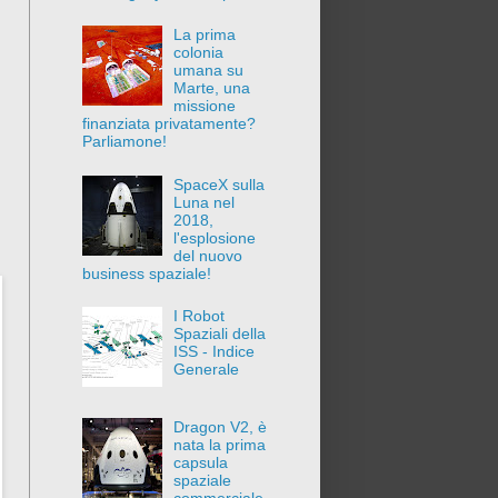
La prima
colonia
umana su
Marte, una
missione
finanziata privatamente?
Parliamone!
SpaceX sulla
Luna nel
2018,
l'esplosione
del nuovo
business spaziale!
I Robot
Spaziali della
ISS - Indice
Generale
Dragon V2, è
nata la prima
capsula
spaziale
commerciale