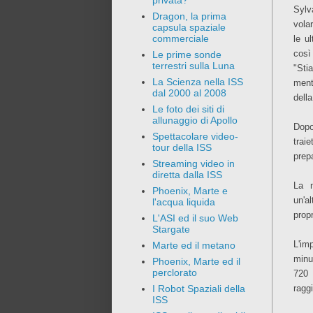
privata?
Sylv
Dragon, la prima
vola
capsula spaziale
commerciale
le u
così 
Le prime sonde
terrestri sulla Luna
"Sti
La Scienza nella ISS
ment
dal 2000 al 2008
dell
Le foto dei siti di
allunaggio di Apollo
Dopo
Spettacolare video-
trai
tour della ISS
prepa
Streaming video in
diretta dalla ISS
La m
Phoenix, Marte e
un'a
l'acqua liquida
propr
L'ASI ed il suo Web
Stargate
L'im
Marte ed il metano
minu
Phoenix, Marte ed il
perclorato
720 
ragg
I Robot Spaziali della
ISS