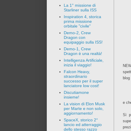
La 1° missione di
Starliner sulla ISS
Inspiration 4, storica
prima missione
orbitale "civile"
Demo-2, Crew
Dragon con
equipaggio sulla ISS!
Demo-1, Crew
Dragon è una realtà!
Intelligenza Artificiale,
inizia il viaggio!
NEW
Falcon Heavy,
spet
straordinario
blog
successo per il super
lanciatore low cost!
Discutiamone
insieme!
e ch
La vision di Elon Musk
per Marte e non solo,
aggiornamento!
Sì p
SpaceX, storico 2°
supe
lancio ed atterraggio
prez
dello stesso razzo