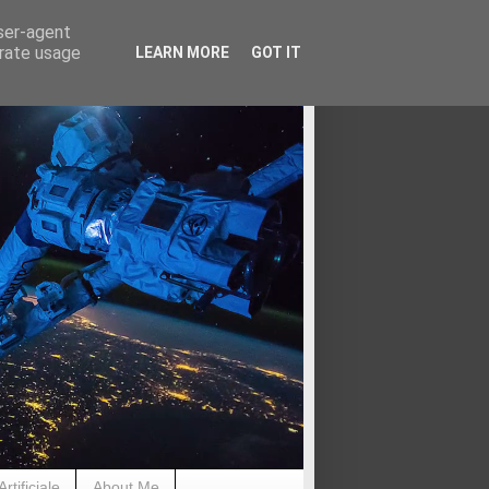
user-agent
erate usage
LEARN MORE
GOT IT
rtificiale
About Me