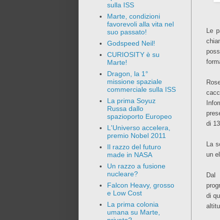
sulla ISS
Marte, condizioni
favorevoli alla vita nel
Le p
suo passato!
chi
Godspeed Neil!
poss
CURIOSITY è su
form
Marte!
Dragon, la 1°
missione spaziale
Rose
commerciale sulla ISS
cacci
La prima Soyuz
Info
Russa dallo
pres
spazioporto Europeo
di 13
L'Universo accelera,
premio Nobel 2011
La s
Il razzo del futuro
un el
made in NASA
Un razzo a fusione
nucleare?
Dal 
Falcon Heavy, grosso
prog
e Low Cost
di q
La prima colonia
altit
umana su Marte,