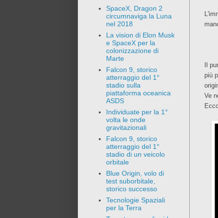
SpaceX, Dragon 2
L'im
circumnaviga la Luna
nel 2018
mano
La vision di Elon Musk
e SpaceX per la
colonizzazione di
Marte
Il p
Falcon 9, storico
più 
atterraggio del 1°
stadio sulla
origi
piattaforma oceanica
Ve n
ASDS
Ecco
Individuate per la 1°
volta le onde
gravitazionali
Falcon 9, storico
atterraggio del 1°
stadio di un veicolo
orbitale
Blue Origin, volo di
test suborbitale,
storico successo
Tecnologie Spaziali
per la Terra