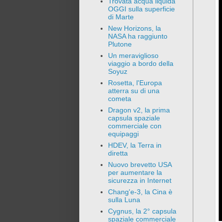
Trovata acqua liquida
OGGI sulla superficie
di Marte
New Horizons, la
NASA ha raggiunto
Plutone
Un meraviglioso
viaggio a bordo della
Soyuz
Rosetta, l'Europa
atterra su di una
cometa
Dragon v2, la prima
capsula spaziale
commerciale con
equipaggi
HDEV, la Terra in
diretta
Nuovo brevetto USA
per aumentare la
sicurezza in Internet
Chang'e-3, la Cina è
sulla Luna
Cygnus, la 2° capsula
spaziale commerciale