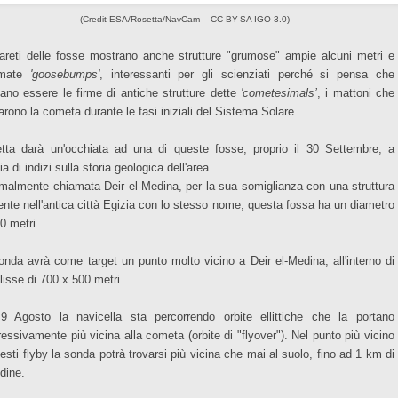
(Credit ESA/Rosetta/NavCam – CC BY-SA IGO 3.0)
areti delle fosse mostrano anche strutture "grumose" ampie alcuni metri e
amate
'goosebumps'
, interessanti per gli scienziati perché si pensa che
ano essere le firme di antiche strutture dette
'cometesimals’
, i mattoni che
arono la cometa durante le fasi iniziali del Sistema Solare.
tta darà un'occhiata ad una di queste fosse, proprio il 30 Settembre, a
a di indizi sulla storia geologica dell'area.
rmalmente chiamata Deir el-Medina, per la sua somiglianza con una struttura
ente nell'antica città Egizia con lo stesso nome, questa fossa ha un diametro
0 metri.
onda avrà come target un punto molto vicino a Deir el-Medina, all'interno di
lisse di 700 x 500 metri.
9 Agosto la navicella sta percorrendo orbite ellittiche che la portano
ressivamente più vicina alla cometa (orbite di "flyover"). Nel punto più vicino
uesti flyby la sonda potrà trovarsi più vicina che mai al suolo, fino ad 1 km di
udine.