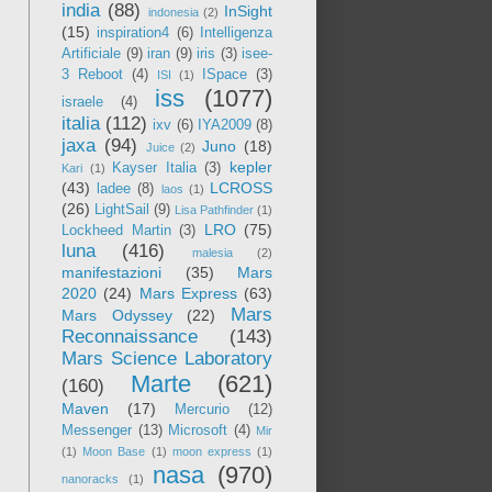
india
(88)
InSight
indonesia
(2)
(15)
inspiration4
(6)
Intelligenza
Artificiale
(9)
iran
(9)
iris
(3)
isee-
3 Reboot
(4)
ISpace
(3)
ISI
(1)
iss
(1077)
israele
(4)
italia
(112)
ixv
(6)
IYA2009
(8)
jaxa
(94)
Juno
(18)
Juice
(2)
kepler
Kayser Italia
(3)
Kari
(1)
(43)
LCROSS
ladee
(8)
laos
(1)
(26)
LightSail
(9)
Lisa Pathfinder
(1)
LRO
(75)
Lockheed Martin
(3)
luna
(416)
malesia
(2)
manifestazioni
(35)
Mars
2020
(24)
Mars Express
(63)
Mars
Mars Odyssey
(22)
Reconnaissance
(143)
Mars Science Laboratory
Marte
(621)
(160)
Maven
(17)
Mercurio
(12)
Messenger
(13)
Microsoft
(4)
Mir
(1)
Moon Base
(1)
moon express
(1)
nasa
(970)
nanoracks
(1)