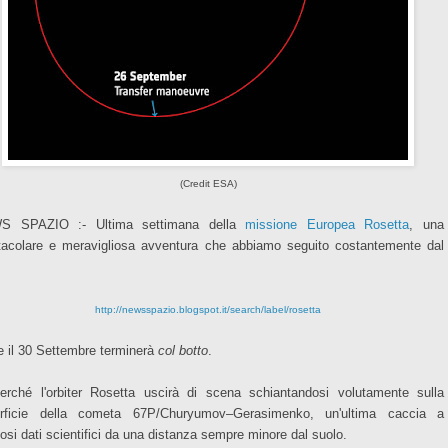
(Credit ESA)
S SPAZIO :- Ultima settimana della
missione Europea Rosetta
, una
tacolare e meravigliosa avventura che abbiamo seguito costantemente dal
http://newsspazio.blogspot.it/search/label/rosetta
e il 30 Settembre terminerà
col botto
.
erché l'orbiter Rosetta uscirà di scena schiantandosi volutamente sulla
rficie della cometa 67P/Churyumov–Gerasimenko, un'ultima caccia a
iosi dati scientifici da una distanza sempre minore dal suolo.