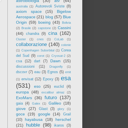
astrobiologia
(30)
atv
(64)
Autorevoli Sviste
(8)
australia
(1)
axiom space
(15)
Bigelow
Aerospace
(21)
blog
(57)
Blue
Origin
(59)
boeing
(43)
Bolivia
Cassini
(2)
Brasile
(2)
capstone
(2)
cina
(162)
(44)
chandra
(9)
Cluster
(1)
cnes
(1)
CoLab
(1)
collaborazione
(140)
colonie
Corea
(1)
Copenhagen Suborbital
(1)
del Sud
(9)
corot
(1)
Cryosat-2
(2)
Dawn
(15)
csa
(12)
dart
(7)
discussioni
(11)
Dragonfly
(1)
dscovr
(7)
eau
(3)
Egnos
(5)
emit
esa
envisat
(12)
Epoxy
(3)
(1)
(531)
eso
(25)
euclid
(4)
europa
(48)
excalibur almaz
(2)
futuro
(137)
ExoMars
(36)
Galileo
(18)
gaia
(4)
Galex
(1)
giove
(27)
Glast
(3)
glory
(1)
goce
(19)
google
(14)
Grail
hayabusa
(18)
herschel
(10)
hubble
(98)
(21)
ikaros
(3)