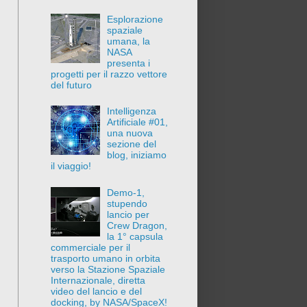
Esplorazione
spaziale
umana, la
NASA
presenta i
progetti per il razzo vettore
del futuro
Intelligenza
Artificiale #01,
una nuova
sezione del
blog, iniziamo
il viaggio!
Demo-1,
stupendo
lancio per
Crew Dragon,
la 1° capsula
commerciale per il
trasporto umano in orbita
verso la Stazione Spaziale
Internazionale, diretta
video del lancio e del
docking, by NASA/SpaceX!