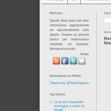
Welcome
Cerc
Questo Blog nasce per dare
informazioni, aggiornamenti
ed approfondimenti sullo
vener
Spazio. Viviamo un periodo
Ros
storico per l'Astronautica
fin
mondiale ed Europea.
Benvenuti a bordo!
Sergio
NewsSpazio su Twitter
Tweets by @NewsSpazio
Top Stories
Le prime stupende
immagini a colori di
Webb