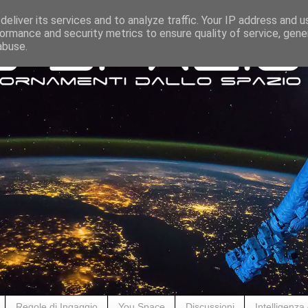
eliver its services and to analyze traffic. Your IP address and 
ormance and security metrics to ensure quality of service, gen
abuse.
Regole di Ingaggio
You Space
Discussioni
Intelligenza A