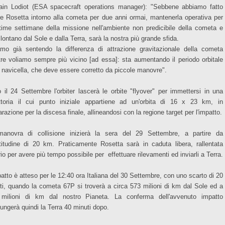
ain Lodiot (ESA spacecraft operations manager): "Sebbene abbiamo fatto
re Rosetta intorno alla cometa per due anni ormai, mantenerla operativa per
ltime settimane della missione nell'ambiente non predicibile della cometa e
lontano dal Sole e dalla Terra, sarà la nostra più grande sfida.
amo già sentendo la differenza di attrazione gravitazionale della cometa
re voliamo sempre più vicino [ad essa]: sta aumentando il periodo orbitale
a navicella, che deve essere corretto da piccole manovre".
 il 24 Settembre l'orbiter lascerà le orbite "flyover" per immettersi in una
ettoria il cui punto iniziale appartiene ad un'orbita di 16 x 23 km, in
razione per la discesa finale, allineandosi con la regione target per l'impatto.
anovra di collisione inizierà la sera del 29 Settembre, a partire da
ltitudine di 20 km. Praticamente Rosetta sarà in caduta libera, rallentata
io per avere più tempo possibile per effettuare rilevamenti ed inviarli a Terra.
patto è atteso per le 12:40 ora Italiana del 30 Settembre, con uno scarto di 20
ti, quando la cometa 67P si troverà a circa 573 milioni di km dal Sole ed a
milioni di km dal nostro Pianeta. La conferma dell'avvenuto impatto
iungerà quindi la Terra 40 minuti dopo.