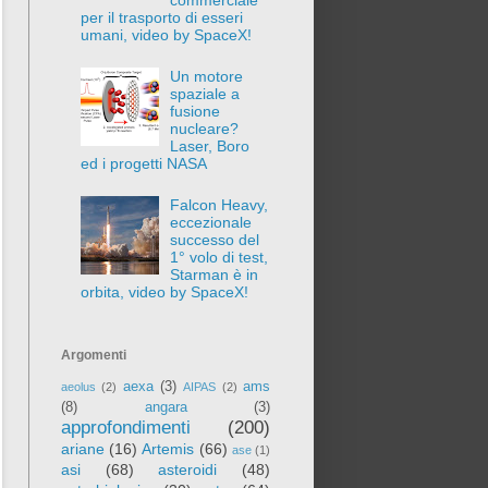
per il trasporto di esseri
umani, video by SpaceX!
Un motore
spaziale a
fusione
nucleare?
Laser, Boro
ed i progetti NASA
Falcon Heavy,
eccezionale
successo del
1° volo di test,
Starman è in
orbita, video by SpaceX!
Argomenti
aexa
(3)
ams
aeolus
(2)
AIPAS
(2)
(8)
angara
(3)
approfondimenti
(200)
ariane
(16)
Artemis
(66)
ase
(1)
asi
(68)
asteroidi
(48)