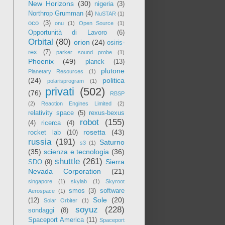
New Horizons
(30)
nigeria
(3)
Northrop Grumman
(4)
NuSTAR
(1)
oco
(3)
onu
(1)
Open Source
(1)
Opportunità di Lavoro
(6)
Orbital
(80)
orion
(24)
osiris-
rex
(7)
parker sound probe
(1)
Phoenix
(49)
planck
(13)
plutone
Planetary Resources
(1)
(24)
politica
polarisprogram
(1)
privati
(502)
(76)
RBSP
(2)
Reaction Engines Limited
(2)
relativity space
(5)
rexus-bexus
robot
(155)
(4)
ricerca
(4)
rosetta
(43)
rocket lab
(10)
russia
(191)
Saturno
s3
(1)
(35)
scienza e tecnologia
(36)
shuttle
(261)
Sierra
SDO
(9)
Nevada Corporation
(21)
singapore
(1)
skylab
(1)
Skyroot
smos
(3)
software
Aerospace
(1)
Sole
(20)
(12)
Solar Orbiter
(1)
soyuz
(228)
sondaggi
(8)
Spaceport America
(11)
Spaceport