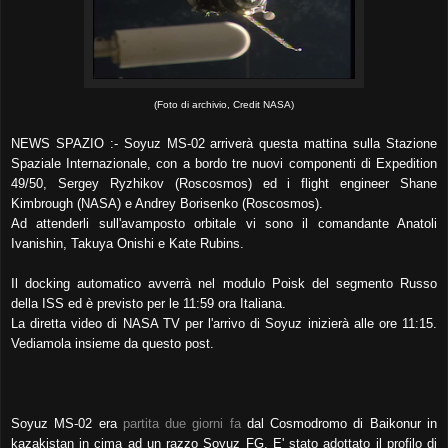
(Foto di archivio, Credit NASA)
NEWS SPAZIO :- Soyuz MS-02 arriverà questa mattina sulla Stazione
Spaziale Internazionale, con a bordo tre nuovi componenti di Expedition
49/50, Sergey Ryzhikov (Roscosmos) ed i flight engineer Shane
Kimbrough (NASA) e Andrey Borisenko (Roscosmos).
Ad attenderli sull'avamposto orbitale vi sono il comandante Anatoli
Ivanishin, Takuya Onishi e Kate Rubins.
Il docking automatico avverrà nel modulo Poisk del segmento Russo
della ISS ed è previsto per le 11:59 ora Italiana.
La diretta video di NASA TV per l'arrivo di Soyuz inizierà alle ore 11:15.
Vediamola insieme da questo post.
Soyuz MS-02 era
partita due giorni fa
dal Cosmodromo di Baikonur in
kazakistan in cima ad un razzo Soyuz FG. E' stato adottato il profilo di