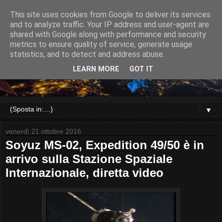
This site uses cookies from Google to deliver its services
and to analyze traffic. Your IP address and user-agent are
shared with Google along with performance and security
metrics to ensure quality of service, generate usage
statistics, and to detect and address abuse.
LEARN MORE
GOT IT
▼
venerdì 21 ottobre 2016
Soyuz MS-02, Expedition 49/50 è in
arrivo sulla Stazione Spaziale
Internazionale, diretta video