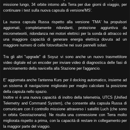
missione lungo, 34 orbite intorno alla Terra per due giorni di viaggio, per
continuare i test sulla nuova capsula di versione'MS'.
La nuova capsula Russa rispetto alla versione 'TMA' ha propulsori
aggiornati, completamente ridondanti, protezione aggiuntiva da
micrometeoriti, ridondanza nei motori elettrici per la sonda di attracco ed
una maggiore capacità di generare energia elettrica dovuta ad un
maggiore numero di celle fotovoltaiche nei suoi pannelli solari.
Tra gli altri "upgrade" di Soyuz vi sono anche un nuovo trasmettitore
video digitale ed un encoder per inviare video di diagnostica delle fasi di
avvicinamento della navicella alla Stazione per l'aggancio.
E' aggiornata anche l'antenna Kurs per il docking automatico, insieme ad
un sistema di navigazione migliorato per meglio calcolare la posizione
della capsula nello spazio.
Inoltre vi è una nuova capacità di inoltro della telemetria, UTCS (Unified
Telemetry and Command System), che consente alla capsula Russa di
comunicare con il controllo missione attraverso i satelliti Luch (che sono
in orbita Geostazionaria). Ne risulta una connessione con Terra molto
migliorata rispetto a prima, con la capacità di restare in collegamento per
la maggior parte del viaggio.