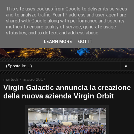
This site uses cookies from Google to deliver its services
and to analyze traffic. Your IP address and user-agent are
shared with Google along with performance and security
metrics to ensure quality of service, generate usage
statistics, and to detect and address abuse.
LEARN MORE
GOT IT
▼
martedì 7 marzo 2017
Virgin Galactic annuncia la creazione
della nuova azienda Virgin Orbit