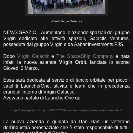
(Credit Virgin Galactic)
NEWS SPAZIO :- Aumentano le aziende spaziali del gruppo
Virgin dedicato alle attività spaziali, Galactic Ventures,
posseduta dal gruppo Virgin e da Aabar Investments PJS.
Dopo
Virgin Galactic
e
The SpaceShip Company
è nata
infatti la nuova azienda
Virgin Orbit
, lanciata lo scorso
Giovedì 2 Marzo.
Essa sarà dedicata al servizio di lancio orbitale per piccoli
satelliti LauncherOne, attività e team che in precedenza
erano all'interno di Virgin Galactic.
Avevamo parlato di LauncherOne qui
http://newsspazio.blogspot.it/2012/07/launcherone-il-progetto-per-un-nuovo.html
La nuova azienda è guidata da Dan Hart, un veterano
dell'industria aerospaziale che è stato responsabile di tutti i