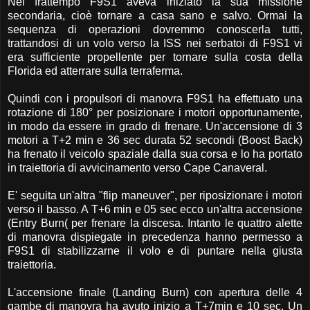
Nel frattempo F9S1 aveva iniziato la sua missione
secondaria, cioè tornare a casa sano e salvo. Ormai la
sequenza di operazioni dovremmo conoscerla tutti,
trattandosi di un volo verso la ISS nei serbatoi di F9S1 vi
era sufficiente propellente per tornare sulla costa della
Florida ed atterrare sulla terraferma.
Quindi con i propulsori di manovra F9S1 ha effettuato una
rotazione di 180° per posizionare i motori opportunamente,
in modo da essere in grado di frenare. Un'accensione di 3
motori a T+2 min e 36 sec durata 52 secondi (Boost Back)
ha frenato il veicolo spaziale dalla sua corsa e lo ha portato
in traiettoria di avvicinamento verso Cape Canaveral.
E' seguita un'altra "flip maneuver", per riposizionare i motori
verso il basso. A T+6 min e 05 sec ecco un'altra accensione
(Entry Burn( per frenare la discesa. Intanto le quattro alette
di manovra dispiegate in precedenza hanno permesso a
F9S1 di stabilizzarne il volo e di puntare nella giusta
traiettoria.
L'accensione finale (Landing Burn) con apertura delle 4
gambe di manovra ha avuto inizio a T+7min e 10 sec. Un