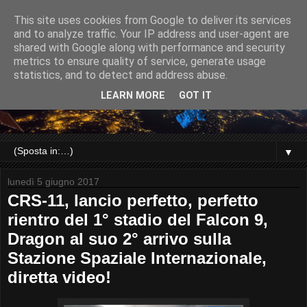
This site uses cookies from Google to deliver its services
and to analyze traffic. Your IP address and user-agent are
shared with Google along with performance and security
metrics to ensure quality of service, generate usage
statistics, and to detect and address abuse.
LEARN MORE
GOT IT
▼
lunedì 5 giugno 2017
CRS-11, lancio perfetto, perfetto
rientro del 1° stadio del Falcon 9,
Dragon al suo 2° arrivo sulla
Stazione Spaziale Internazionale,
diretta video!