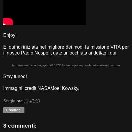
Enjoy!
E' quindi iniziata nel migliore dei modi la missione VITA per
il nostro Paolo Nespoli, date un'occhiata ai dettagli qui
http://newsspazio.blogspot.it/2017/07/vita-tra-poco-prendera-il-via-la-nuova.html
Stay tuned!
Immagini, credit NASA/Joel Kowsky.
Sergio
ore
11:47:00
Condividi
3 commenti: