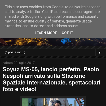
This site uses cookies from Google to deliver its services
and to analyze traffic. Your IP address and user-agent are
shared with Google along with performance and security
metrics to ensure quality of service, generate usage
statistics, and to detect and address abuse.
LEARN MORE
GOT IT
▼
sabato 29 luglio 2017
Soyuz MS-05, lancio perfetto, Paolo
Nespoli arrivato sulla Stazione
Spaziale Internazionale, spettacolari
foto e video!