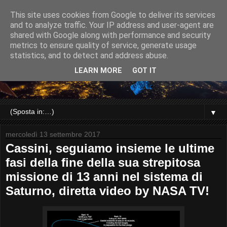
This site uses cookies from Google to deliver its services
and to analyze traffic. Your IP address and user-agent are
shared with Google along with performance and security
metrics to ensure quality of service, generate usage
statistics, and to detect and address abuse.
LEARN MORE
GOT IT
▼
mercoledì 13 settembre 2017
Cassini, seguiamo insieme le ultime
fasi della fine della sua strepitosa
missione di 13 anni nel sistema di
Saturno, diretta video by NASA TV!