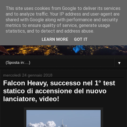
This site uses cookies from Google to deliver its services
and to analyze traffic. Your IP address and user-agent are
shared with Google along with performance and security
metrics to ensure quality of service, generate usage
statistics, and to detect and address abuse.
LEARN MORE
GOT IT
▼
mercoledì 24 gennaio 2018
Falcon Heavy, successo nel 1° test
statico di accensione del nuovo
lanciatore, video!