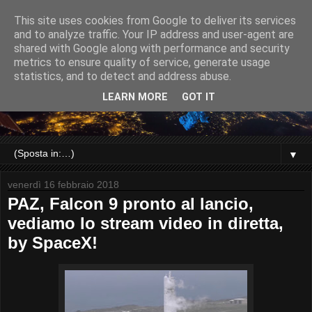
This site uses cookies from Google to deliver its services
and to analyze traffic. Your IP address and user-agent are
shared with Google along with performance and security
metrics to ensure quality of service, generate usage
statistics, and to detect and address abuse.
LEARN MORE
GOT IT
▼
venerdì 16 febbraio 2018
PAZ, Falcon 9 pronto al lancio,
vediamo lo stream video in diretta,
by SpaceX!