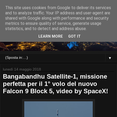
This site uses cookies from Google to deliver its services
and to analyze traffic. Your IP address and user-agent are
shared with Google along with performance and security
metrics to ensure quality of service, generate usage
statistics, and to detect and address abuse.
LEARN MORE
GOT IT
▼
lunedì 14 maggio 2018
Bangabandhu Satellite-1, missione
perfetta per il 1° volo del nuovo
Falcon 9 Block 5, video by SpaceX!