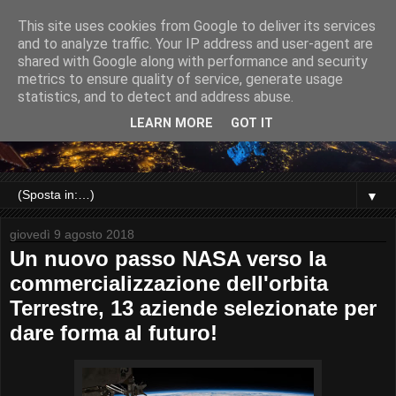
This site uses cookies from Google to deliver its services
and to analyze traffic. Your IP address and user-agent are
shared with Google along with performance and security
metrics to ensure quality of service, generate usage
statistics, and to detect and address abuse.
LEARN MORE
GOT IT
▼
giovedì 9 agosto 2018
Un nuovo passo NASA verso la
commercializzazione dell'orbita
Terrestre, 13 aziende selezionate per
dare forma al futuro!